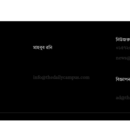
সম্পাদক:
নিউজরু
মাহবুব রনি
০১৫৭২
দ্য ডেইলি ক্যাম্পাস, দ্বিতীয় তলা, হাসান
news@
হোল্ডিংস, ৫২/১ নিউ ইস্কাটন রোড, ঢাকা
১০০০
info@thedailycampus.com
বিজ্ঞাপ
০১৭১২
ad@th