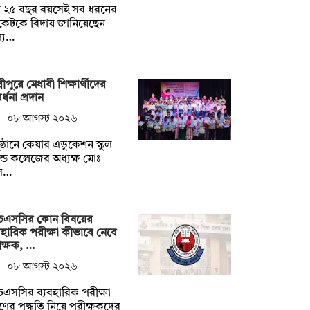
্র ২৫ বছর বয়সেই সব ধরনের
িকেটকে বিদায় জানিয়েছেন
্য…
্মীপুরে মেধাবী শিক্ষার্থীদের
র্ধনা প্রদান
০৮ আগস্ট ২০২৬
ষ্ঠানে কেয়ার এডুকেশন স্কুল
ান্ড কলেজের অধ্যক্ষ মোঃ
স…
চএসসির কোন বিষয়ের
বহারিক পরীক্ষা কীভাবে নেবে
ক্ষক, …
০৮ আগস্ট ২০২৬
এসসির ব্যবহারিক পরীক্ষা
হণের পদ্ধতি নিয়ে পরীক্ষকদের