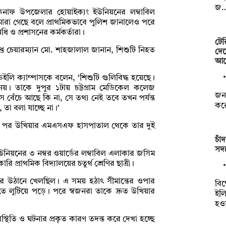
জ
নাফ উপজেলার হোয়াইক্যং ইউনিয়নের লম্বাবিল
মারা গেছে বলে প্রাথমিকভাবে পুলিশ জানালেও পরে
ধি ও প্রশাসনের কর্মকর্তারা।
টের
প্ত চেয়ারম্যান মো. শাহজালাল জানান, শিশুটি নিহত
দেব
আব
েইলি ক্যাম্পাসকে বলেন, ‘শিশুটি গুলিবিদ্ধ হয়েছে।
য়। তাকে দুপুর ১টায় চট্টগ্রাম মেডিকেল কলেজ
জনব
 বেঁচে আছে কি না, সে তথ্য নেই তবে তখন পর্যন্ত
করে
তা বলা যাচ্ছে না।’
ার পর উখিয়ার এমএসএফ হাসপাতাল থেকে তার দুই
চাঁ
সদস
উনিয়নের ৩ নম্বর ওয়ার্ডের লম্বাবিল এলাকার জসিম
 প্রাথমিক বিদ্যালয়ের চতুর্থ শ্রেণির ছাত্রী।
র উঠানে খেলছিল। এ সময় হঠাৎ সীমান্তের ওপার
বিক
লুটিয়ে পড়ে। পরে স্বজনরা তাকে দ্রুত উখিয়ার
ইলি
হও
্থিতি ও ঘটনার প্রকৃত কারণ তদন্ত করে দেখা হচ্ছে