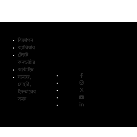
বিজ্ঞাপন
ক্যারিয়ার
টেক্সট
অনুসরণ করুন
কনভার্টার
আর্কাইভ
নামাজ,
সেহরি,
ইফতারের
সময়