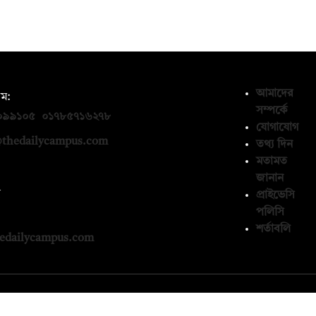
আমাদের
ম:
সম্পর্কে
০৯৯১০৫
,
০১৭৮৫৭১৬২৭৮
যোগাযোগ
thedailycampus.com
তথ্য দিন
মতামত
জানান
ন
প্রাইভেসি
পলিসি
১৩৬৫৯৩
শর্তাবলি
edailycampus.com
© কপিরাইট 2026, দ্য ডেইলি ক্যাম্পাস লিমিটেড