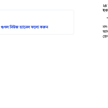
২৪ 
হওয়
নদ-
গুগল নিউজ চ্যানেল ফলো করুন
আগা
জে