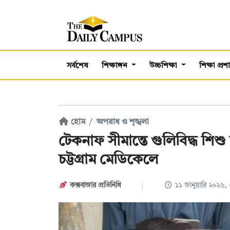
সর্বশেষ
শিক্ষাঙ্গন
উচ্চশিক্ষা
শিক্ষা প্র
হোম
অপরাধ ও শৃঙ্খলা
টেকনাফ সীমান্তে গুলিবিদ্ধ শি
চট্টগ্রাম মেডিকেলে
কক্সবাজার প্রতিনিধি
১১ জানুয়ারি ২০২৬