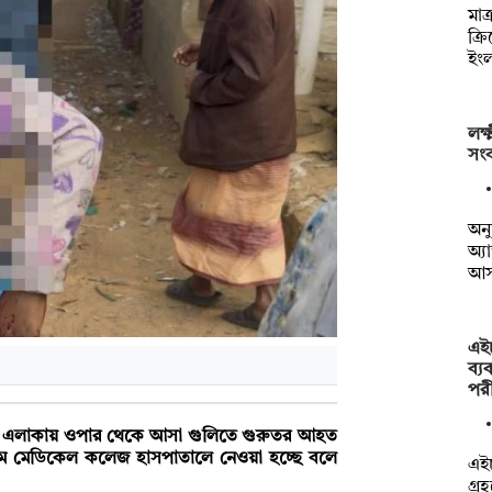
মাত
ক্র
ইংল
লক্ষ
সংব
অনু
অ্য
আ
এই
ব্য
পরী
্তী এলাকায় ওপার থেকে আসা গুলিতে গুরুতর আহত
টগ্রাম মেডিকেল কলেজ হাসপাতালে নেওয়া হচ্ছে বলে
এইচ
গ্র