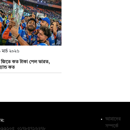
 মার্চ ২০২৬
 জিতে কত টাকা পেল ভারত,
যান্ড কত
আমাদের
ম:
সম্পর্কে
০৯৯১০৫
,
০১৭৮৫৭১৬২৭৮