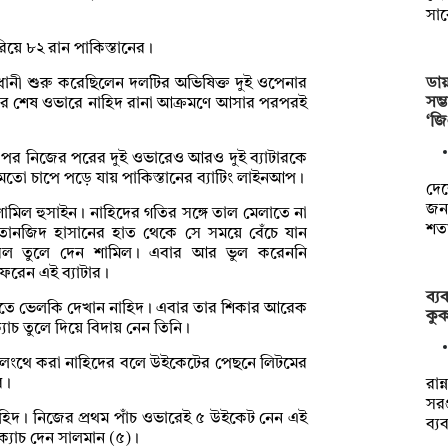
সা
িয়ে ৮২ রান পাকিস্তানের।
ডায়
াবধানী শুরু করেছিলেন দলটির অভিষিক্ত দুই ওপেনার
সম
লের শেষ ওভারে নাহিদ রানা আক্রমণে আসার পরপরই
‘জ
পর নিজের পরের দুই ওভারেও আরও দুই ব্যাটারকে
মতো চাপে পড়ে যায় পাকিস্তানের ব্যাটিং লাইনআপ।
দেশ
জনগ
ত শামিল হুসাইন। নাহিদের গতির সঙ্গে তাল মেলাতে না
শত
 তানজিদ হাসানের হাত থেকে সে সময়ে বেঁচে যান
ল তুলে দেন শামিল। এবার আর ভুল করেননি
েরেন এই ব্যাটার।
ব্য
ে ভেলকি দেখান নাহিদ। এবার তার শিকার আরেক
কুক
াচ তুলে দিয়ে বিদায় নেন তিনি।
েংথে করা নাহিদের বলে উইকেটের পেছনে লিটমের
ে।
রান
সরঞ
হিদ। নিজের প্রথম পাঁচ ওভারেই ৫ উইকেট নেন এই
ব্য
 ক্যাচ দেন সালমান (৫)।