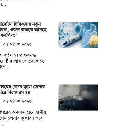
বে…
াবেটিস চিকিৎসায় নতুন
্ভাবনা, ওজন কমাতে আসছে
িএলপি-৩’
০৭ আগস্ট ২০২৬
ে বর্তমানে প্রাপ্তবয়স্ক
োষ্ঠীর প্রায় ১৩ থেকে ১৪
াংশ…
বহারের যেসব ভুলে প্রেসার
ারে বিস্ফোরণ হয়
০৭ আগস্ট ২০২৬
্নাঘরের অন্যতম প্রয়োজনীয়
্জাম প্রেসার কুকার। তবে
ব…