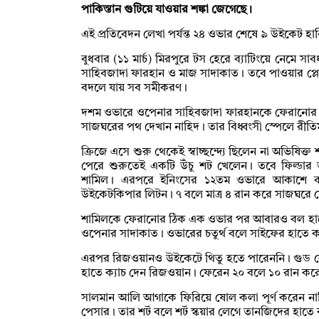
পাকিস্তান গুটিয়ে যাওয়ার শঙ্কা জেগেছে।
এই প্রতিবেদন লেখা পর্যন্ত ২৪ ওভার শেষে ৯ উইকেট হার
বুধবার (১১ মার্চ) মিরপুরে টস হেরে ব্যাটিংয়ে নেমে স
সাহিবজাদা ফারহান ও মাজ সাদাকাত। তবে পাওয়ার প্
বদলে যায় সব সমীকরণ।
দশম ওভারে ওপেনার সাহিবজাদা ফারহানকে ফেরানোর 
সাজঘরের পথ দেখান নাহিদ। তার বিধ্বংসী স্পেলে রীতি
ক্রিজে এসে শুরু থেকেই স্বাচ্ছন্দ্যে ছিলেন না অভিষিক্
পেরে শুরুতেই একটি উঁচু শট খেলেন। তবে ফিল্ডার
শামিল। এরপরে ইনিংসের ১২তম ওভারে আকাশে ব
উইকেটকিপার লিটন। ৭ বলে মাত্র ৪ রান করে সাজঘরে ফ
শামিলকে ফেরানোর ঠিক এক ওভার পর আবারও বল হাত
ওপেনার সাদাকাত। ওভারের চতুর্থ বলে সাইফের হাতে ক্য
এরপর রিজওয়ানও উইকেটে থিতু হতে পারেননি। গুড ল
হাতে ক্যাচ দেন রিজওয়ান। ফেরেন ২০ বলে ১০ রান কর
সালমান আলি আগাকে ফিরিয়ে ষোল কলা পূর্ণ করেন না
পেসার। তার শর্ট বলে শর্ট স্কয়ার লেগে তানজিদের হাতে