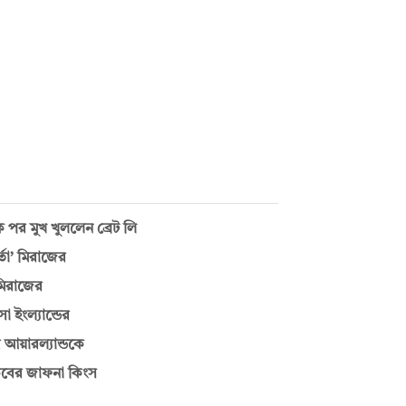
দশক পর মুখ খুললেন ব্রেট লি
্তা’ মিরাজের
 মিরাজের
 ইংল্যান্ডের
 আয়ারল্যান্ডকে
কিবের জাফনা কিংস