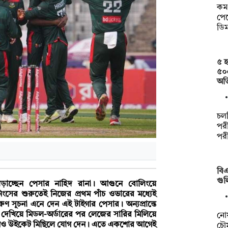
কম 
পেত
ডি
৫ হ
৫০
অত
চল
পরী
পর
বিএ
গুল
ড়াচ্ছেন পেসার নাহিদ রানা। আগুনে বোলিংয়ে
ংসের শুরুতেই নিজের প্রথম পাঁচ ওভারের মধ্যেই
ুণ সূচনা এনে দেন এই টাইগার পেসার। অন্যপ্রান্তে
দেখিয়ে মিডল-অর্ডারের পর লেজের সারির মিলিয়ে
নো
িনও উইকেট মিছিলে যোগ দেন। এতে একশোর আগেই
চৌম