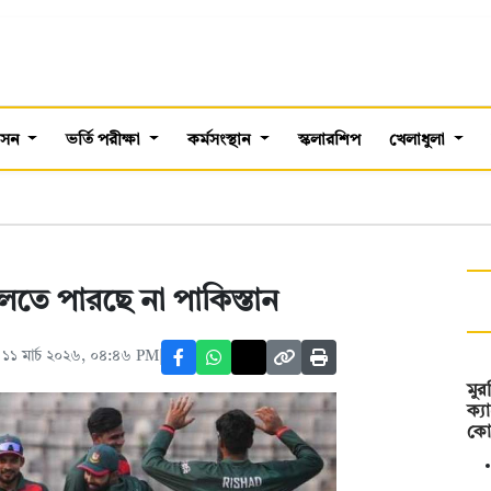
শাসন
ভর্তি পরীক্ষা
কর্মসংস্থান
স্কলারশিপ
খেলাধুলা
তে পারছে না পাকিস্তান
১১ মার্চ ২০২৬, ০৪:৪৬ PM
মু
ক্য
কো