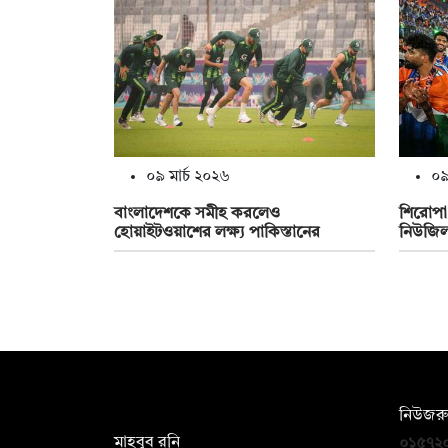
০৯ মার্চ ২০২৬
০৯
বাংলাদেশকে সমীহ করলেও
শিরোপা
হোয়াইটওয়াশের লক্ষ্য পাকিস্তানের
নিউজিল্
সম্পাদক:
নিউজরু
মাহবুব রনি
০১৫৭২