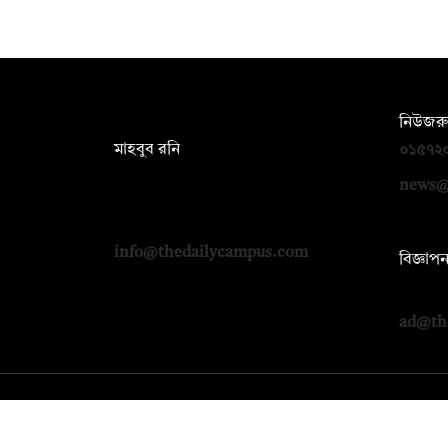
সম্পাদক:
নিউজরু
মাহবুব রনি
০১৫৭২
দ্য ডেইলি ক্যাম্পাস, দ্বিতীয় তলা, হাসান
news@
হোল্ডিংস, ৫২/১ নিউ ইস্কাটন রোড, ঢাকা
১০০০
info@thedailycampus.com
বিজ্ঞাপ
০১৭১২
ad@th