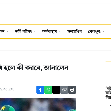
শাসন
ভর্তি পরীক্ষা
কর্মসংস্থান
স্কলারশিপ
খেলাধুলা
ি হলে কী করবে, জানালেন
‘রা
 ০৬:৩১ PM
অভ
বির