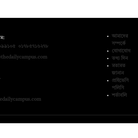
আমাদের
ম:
সম্পর্কে
০৯৯১০৫
,
০১৭৮৫৭১৬২৭৮
যোগাযোগ
thedailycampus.com
তথ্য দিন
মতামত
জানান
ন
প্রাইভেসি
পলিসি
১৩৬৫৯৩
শর্তাবলি
edailycampus.com
© কপিরাইট 2026, দ্য ডেইলি ক্যাম্পাস লিমিটেড