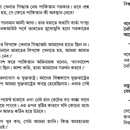
বিশ
 খেলার সিদ্ধান্ত নেয় পাকিস্তান সরকার। তবে প্রশ্ন
, সে ক্ষেত্রে পাকিস্তান কী অবস্থান নেবে?
সালমান আলী আগা। তার বরাতে ফরাসি বার্তা সংস্থা
গবে
পের নকআউট পর্বে ভারতের মুখোমুখি হলে সরকারের
নৈত
আ
বিপক্ষে খেলার সিদ্ধান্তটা আমাদের হাতে ছিল না।
ফাইনালে ভারতের বিপক্ষে খেলতে হয়, আমরা আবার
গবে
ত নেব।’
এর 
্রকাশ করে পাকিস্তান অধিনায়ক বলেন, ‘বাংলাদেশ
নৈ
লো ছিল। আশা করি, তারা আমাদের সমর্থন করবে।’
যান্ডস ও যুক্তরাষ্ট্র। আগের বিশ্বকাপে যুক্তরাষ্ট্রের
 আমরা যুক্তরাষ্ট্রের কাছে হেরেছিলাম। এবার সেই
নতু
যে
পয়েন্ট হারাবে এবং নেট রান রেটেও বড় ধাক্কা খাবে
ল হয়ে পড়বে। এর ওপর বৃষ্টির কারণে যদি কোনো ম্যাচ
দেশ
েশন আরও কঠিন হয়ে উঠবে।
জন
োগ খুব কম, সেটা আমরা জানি। কিন্তু আবহাওয়া
নির
চাই।’