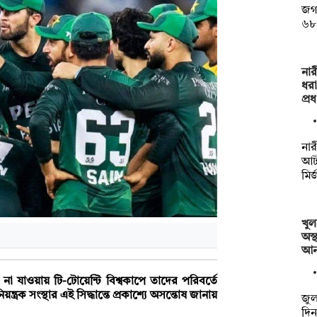
জগন
৬৮ 
নার
ধরা
প্র
নার
আটক
মির
খুল
অস্
আ
না যাওয়ায় টি-টোয়েন্টি বিশ্বকাপে তাদের পরিবর্তে
িয়ন্ত্রক সংস্থার এই সিদ্ধান্তে প্রকাশ্যে অসন্তোষ জানায়
জুল
দিন