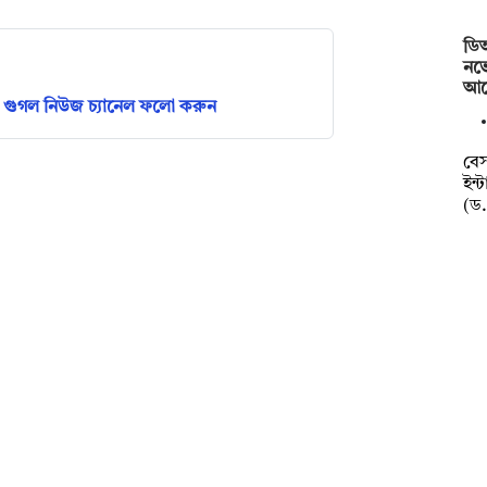
ডি
নভে
আয়
গুগল নিউজ চ্যানেল ফলো করুন
বেস
ইন্
(ড