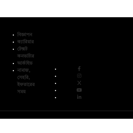
বিজ্ঞাপন
ক্যারিয়ার
টেক্সট
অনুসরণ করুন
কনভার্টার
আর্কাইভ
নামাজ,
সেহরি,
ইফতারের
সময়