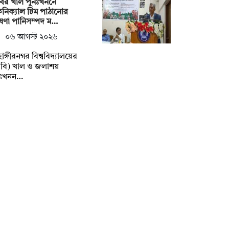
ির খাল পুনঃখননে
নিক্যাল টিম পাঠানোর
ষণা পানিসম্পদ ম…
০৬ আগস্ট ২০২৬
াহাঙ্গীরনগর বিশ্ববিদ্যালয়ের
বি) খাল ও জলাশয়
নঃখনন…