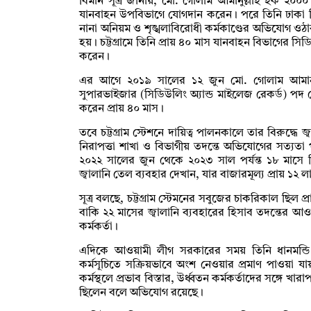
বিমান সূত্র জানায়, মো. গোলাম আমানুল্লাহ হক ২০০
যানবাহন উপবিভাগে যোগদান করেন। পরে তিনি ঢাকা ব
নানা অনিয়ম ও শৃঙ্খলাবিরোধী কর্মকাণ্ডের অভিযোগ ওঠা
হয়। চট্টগ্রামে তিনি প্রায় ৪০ মাস যানবাহন বিভাগের সি
করেন।
এর আগে ২০১৯ সালের ১২ জুন মো. গোলাম আমানুল্ল
সুপারভাইজার (সিডিউলিং অ্যান্ড মাইলেজ রেকর্ড) পদ থে
করেন প্রায় ৪০ মাস।
তবে চট্টগ্রাম স্টেশনে দায়িত্ব পালনকালে তার বিরুদ্ধে
নিরাপত্তা শাখা ও বিভাগীয় তদন্তে অভিযোগের সত্যতা
২০২২ সালের জুন থেকে ২০২৩ সাল পর্যন্ত ১৮ মাসে 
জ্বালানি তেল ব্যবহার দেখান, যার বাজারমূল্য প্রায় ১
সূত্র বলছে, চট্টগ্রাম স্টেমনের সবুজের চাকরিকাল ছিল প্
বাকি ২২ মাসের জ্বালানি ব্যবহারের হিসাব তদন্তের আও
কর্মকর্তা।
এদিকে আওয়ামী লীগ সরকারের সময় তিনি ধানমন্ডি 
কর্মসূচিতে সক্রিয়ভাবে অংশ নেওয়ার প্রমাণ পাওয়া 
কর্মস্থলে প্রভাব বিস্তার, উর্ধ্বতন কর্মকর্তাদের সঙ্গে
ছিলেন বলে অভিযোগ রয়েছে।