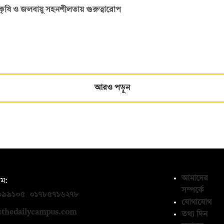
, কৃষি ও জলবায়ু সহনশীলতায় গুরুত্বারোপ
আরও পড়ুন
আমাদের
ম:
সম্পর্কে
০৯৯১০৫
,
০১৭৮৫৭১৬২৭৮
যোগাযোগ
thedailycampus.com
তথ্য দিন