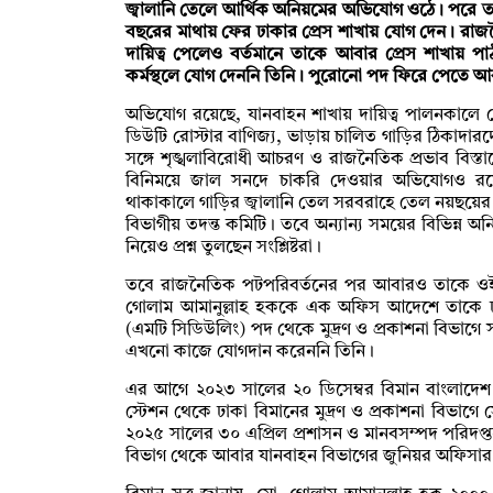
জ্বালানি তেলে আর্থিক অনিয়মের অভিযোগ ওঠে। পরে ত
বছরের মাথায় ফের ঢাকার প্রেস শাখায় যোগ দেন। রা
দায়িত্ব পেলেও বর্তমানে তাকে আবার প্রেস শাখায় 
কর্মস্থলে যোগ দেননি তিনি। পুরোনো পদ ফিরে পেতে 
অভিযোগ রয়েছে, যানবাহন শাখায় দায়িত্ব পালনকালে মো
ডিউটি রোস্টার বাণিজ্য, ভাড়ায় চালিত গাড়ির ঠিকাদারদ
সঙ্গে শৃঙ্খলাবিরোধী আচরণ ও রাজনৈতিক প্রভাব বিস্
বিনিময়ে জাল সনদে চাকরি দেওয়ার অভিযোগও রয়েছে 
থাকাকালে গাড়ির জ্বালানি তেল সরবরাহে তেল নয়ছয়ের স
বিভাগীয় তদন্ত কমিটি। তবে অন্যান্য সময়ের বিভিন্ন
নিয়েও প্রশ্ন তুলছেন সংশ্লিষ্টরা।
তবে রাজনৈতিক পটপরিবর্তনের পর আবারও তাকে ওই 
গোলাম আমানুল্লাহ হককে এক অফিস আদেশে তাকে ঢা
(এমটি সিডিউলিং) পদ থেকে মুদ্রণ ও প্রকাশনা বিভাগ
এখনো কাজে যোগদান করেননি তিনি।
এর আগে ২০২৩ সালের ২০ ডিসেম্বর বিমান বাংলাদে
স্টেশন থেকে ঢাকা বিমানের মুদ্রণ ও প্রকাশনা বিভা
২০২৫ সালের ৩০ এপ্রিল প্রশাসন ও মানবসম্পদ পরিদপ
বিভাগ থেকে আবার যানবাহন বিভাগের জুনিয়র অফিসার