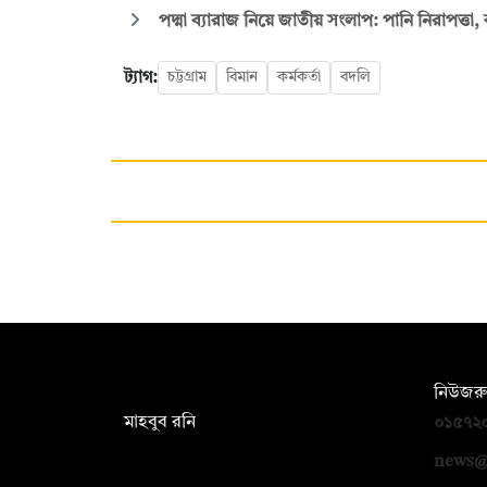
পদ্মা ব্যারাজ নিয়ে জাতীয় সংলাপ: পানি নিরাপত্তা
ট্যাগ:
চট্টগ্রাম
বিমান
কর্মকর্তা
বদলি
সম্পাদক:
নিউজরু
মাহবুব রনি
০১৫৭২
দ্য ডেইলি ক্যাম্পাস, দ্বিতীয় তলা, হাসান
news@
হোল্ডিংস, ৫২/১ নিউ ইস্কাটন রোড, ঢাকা