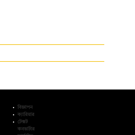
বিজ্ঞাপন
ক্যারিয়ার
টেক্সট
অনুসরণ করুন
কনভার্টার