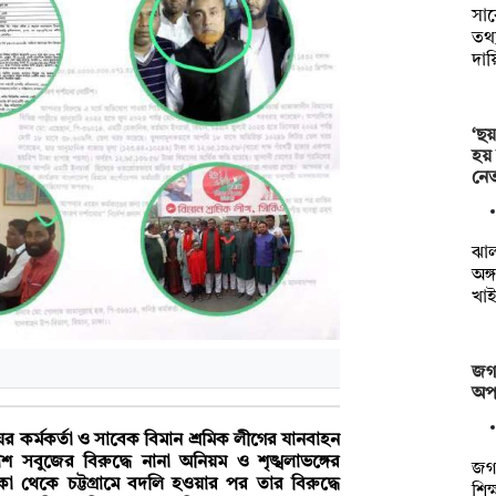
সা
তথ্য
দায়
‘ছয়
হয়
নেত
ঝা
অঙ্
খাই
জগন
অপস
র কর্মকর্তা ও সাবেক বিমান শ্রমিক লীগের যানবাহন
 সবুজের বিরুদ্ধে নানা অনিয়ম ও শৃঙ্খলাভঙ্গের
জগন
েকে চট্টগ্রামে বদলি হওয়ার পর তার বিরুদ্ধে
শিক