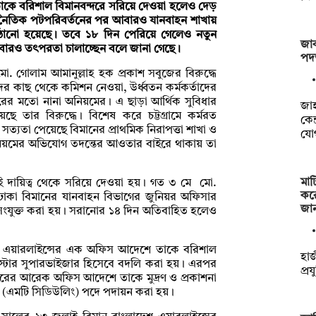
াকে বরিশাল বিমানবন্দরে সরিয়ে দেওয়া হলেও দেড়
জনৈতিক পটপরিবর্তনের পর আবারও যানবাহন শাখায়
পাঠানো হয়েছে। তবে ১৮ দিন পেরিয়ে গেলেও নতুন
জাক
আবারও তৎপরতা চালাচ্ছেন বলে জানা গেছে।
পদত
. গোলাম আমানুল্লাহ হক প্রকাশ সবুজের বিরুদ্ধে
ের কাছ থেকে কমিশন নেওয়া, উর্ধ্বতন কর্মকর্তাদের
তারের মতো নানা অনিয়মের। এ ছাড়া আর্থিক সুবিধার
‎জা
তার বিরুদ্ধে। বিশেষ করে চট্টগ্রামে কর্মরত
কেন
ত্যতা পেয়েছে বিমানের প্রাথমিক নিরাপত্তা শাখা ও
যো
 অনিয়মের অভিযোগ তদন্তের আওতার বাইরে থাকায় তা
মাট
দায়িত্ব থেকে সরিয়ে দেওয়া হয়। গত ৩ মে মো.
কর
কা বিমানের যানবাহন বিভাগের জুনিয়র অফিসার
জা
ে সংযুক্ত করা হয়। সরানোর ১৪ দিন অতিবাহিত হলেও
শ এয়ারলাইন্সের এক অফিস আদেশে তাকে বরিশাল
হাজ
গে স্টোর সুপারভাইজার হিসেবে বদলি করা হয়। এরপর
প্র
্তরের আরেক অফিস আদেশে তাকে মুদ্রণ ও প্রকাশনা
 (এমটি সিডিউলিং) পদে পদায়ন করা হয়।