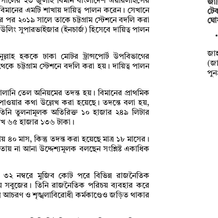
০ সালের ২৩ জুলাই বিমান বাংলাদেশ এয়ারলাইন্সের
জাব
িমানের এমটি শাখায় দায়িত্ব পালন করেন। সেখানে
টেক
র পর ২০১৯ সালে তাকে চট্টগ্রাম স্টেশনে বদলি করা
ঘো
ডিউলিং সুপারভাইজার (ইনচার্জ) হিসেবে দায়িত্ব পালন
‎‎জ
াহ হককে ঢাকা মোটর ট্রান্সপোর্ট উপবিভাগের
(জা
কে চট্টগ্রাম স্টেশনে বদলি করা হয়। দায়িত্ব পালন
পু
 জ্বালানি তেল অনিয়মের তদন্ত হয়। বিমানের প্রাথমিক
 পাওয়ার কথা উল্লেখ করা হয়েছে। তদন্তে বলা হয়,
তিনি তুলনামূলক অতিরিক্ত ১০ হাজার ২৪৯ লিটার
২ লাখ ৬৫ হাজার ১৩৬ টাকা।
রায় ৪০ মাস, কিন্তু তদন্ত করা হয়েছে মাত্র ১৮ মাসের।
তায় না আনা উদ্দেশ্যমূলক বলছেন সংশ্লিষ্ট একাধিক
৩২ নম্বরে মুজিব কোট পরে বিভিন্ন রাজনৈতিক
যায় সবুজের। তিনি রাজনৈতিক পরিচয় ব্যবহার করে
 খারাপ আচরণ ও শৃঙ্খলাবিরোধী কর্মকাণ্ডেও জড়িত থাকার