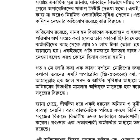
সংশ্লিষ্ট একাধিক সূত্র জানায়, যানবাহন বিভাগে দায়িত্ব
পেলে অপারেটরদের খারাপ ডিউটি দেওয়া হতো। একই 
কাজ না করেও নিয়মিত ওভারটাইম সুবিধা পেতেন। এছ
কমিশন নেওয়ার অভিযোগ রয়েছে তার বিরুদ্ধে।
অভিযোগ রয়েছে, যানবাহন বিভাগের বনভোজন ও ইফতা
পরিমাণ অর্থ সংগ্রহ করা হলেও তার কোনো হিসাব দেও
কর্মচারীদের কাছ থেকে প্রায় ১৫ লাখ টাকা তোলা হ
জানানো হয়। একইভাবে প্রতি রমজানে ইফতার বাবদ প্র
নেওয়া হলেও এরও কোনো হিসাব দেওয়া হয়নি।
গত ৭ মে জারি করা এক কারণ দর্শানো নোটিশের জবাবে
বলাকা ভবনের এমটি অপারেটর (জি-৫৩৫০৫) মো. জা
আমানুল্লাহ হক জাল সনদ ও আর্থিক সুবিধার মাধ্যমে 
অনিয়মের বিভাগীয় মামলার অভিযুক্ত মাসুদকে হজ ক্
সবুজের বিরুদ্ধে।
জানা গেছে, দীর্ঘদিন ধরে একই ধরনের অনিয়ম ও দুর্ন
ব্যবস্থা নেয়নি। বরং রাজনৈতিক পরিচয় বদলে তিনি নত
সবুজের বিরুদ্ধে বিভাগীয় তদন্ত চলাকালে প্রভাবশালী ব্
করেন। বগুড়ার এক প্রভাবশালী কর্মকর্তার মাধ্যমে ত
রয়েছে।