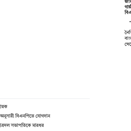
জাম
গাজ
বি
নৈত
বাং
থে
বায়ক
 অনুসারী বিএনপিতে যোগদান
ছাত্রদল সভাপতিকে মারধর