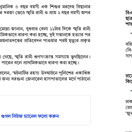
 আনুমানিক ৬ বছর বয়সী এক শিশুর মরদেহ বিছানার
 দরজা ভেঙে স্মৃতি রানী ও প্রায় ২ বছর বয়সী অপর
বিএ
ছাত
শান
্লা জানান, বুধবার বেলা ১১টার দিকে স্মৃতি রানী
িকভাবে ধারণা করা হচ্ছে, দুই সন্তানকে হত্যার পর
য়নাতদন্তের প্রতিবেদন পাওয়ার পরই মৃত্যুর প্রকৃত
বর
(বি
সাম্
গেছে, স্মৃতি রানী ঋণসংক্রান্ত সমস্যায় ভুগছিলেন।
পারেন বলে প্রাথমিকভাবে ধারণা করা হচ্ছে।
বলেন, ‘ঘটনাটির রহস্য উদঘাটনে পুলিশের একাধিক
ঢাম
 জন্য বরগুনা জেনারেল হাসপাতালের মর্গে পাঠানো
কিল
ঢা
(ঢা
‘জু
গুগল নিউজ চ্যানেল ফলো করুন