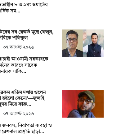
াধীন ৮ ও ৯নং ওয়ার্ডের
িবার্ষিক সম…
িবের সব রেকর্ড মুছে ফেলুন,
সিবিকে শফিকুল
০৭ আগস্ট ২০২৬
ৈরাচারী আওয়ামী সরকারকে
্থনের কারণে সাবেক
িনায়ক সাকি…
ইরকম এতিম দশায় ওপেন
া হইলো কেনো’—জুলাই
ুঘর নিয়ে ফারু…
০৭ আগস্ট ২০২৬
াপ্ত জনবল, নিরাপত্তা ব্যবস্থা ও
রেশনাল প্রস্তুতি ছাড়া…