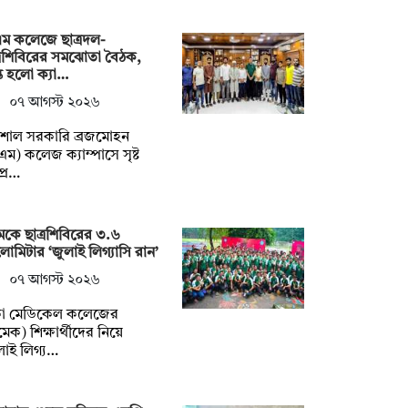
ম কলেজে ছাত্রদল-
্রশিবিরের সমঝোতা বৈঠক,
্ত হলো ক্যা…
০৭ আগস্ট ২০২৬
িশাল সরকারি ব্রজমোহন
এম) কলেজ ক্যাম্পাসে সৃষ্ট
প্র…
েকে ছাত্রশিবিরের ৩.৬
োমিটার ‘জুলাই লিগ্যাসি রান’
০৭ আগস্ট ২০২৬
কা মেডিকেল কলেজের
মেক) শিক্ষার্থীদের নিয়ে
লাই লিগ্য…