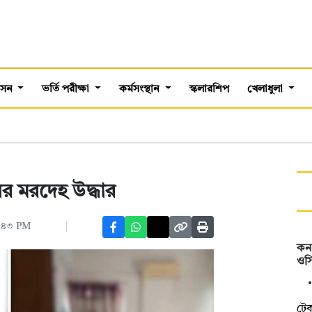
শাসন
ভর্তি পরীক্ষা
কর্মসংস্থান
স্কলারশিপ
খেলাধুলা
র মরদেহ উদ্ধার
৭:৪৩ PM
কন
ওসি
টে