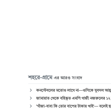
শহরে-গ্রামে
এর আরও সংবাদ
কনস্টেবলের মতোও লাগে না—ওসিকে যুবদল আহ্
জামায়াত থেকে বহিষ্কৃত এমপি গাজী নজরুলের ১২
‘গাঁজা-বাবা কি তোর বাপের টাকায় খাই’— বলেই 