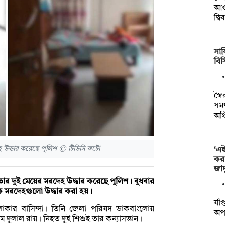
আওত
দ্ব
সাক
বি
স্ব
সমর
অধ
হ উদ্ধার করেছে পুলিশ © টিডিসি ফটো
‘এ
কর
জাদ
র দুই মেয়ের মরদেহ উদ্ধার করেছে পুলিশ। বুধবার
েকে মরদেহগুলো উদ্ধার করা হয়।
র্য
এলাকার বাসিন্দা। তিনি জেলা পরিষদ ডাকবাংলোয়
অপা
াম দুলাল রায়। নিহত দুই শিশুই তার কন্যাসন্তান।