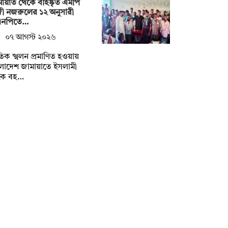
ায়াত থেকে বহিষ্কৃত এমপি
ী নজরুলের ১২ অনুসারী
এনপিতে…
০৭ আগস্ট ২০২৬
িক স্খলন প্রমাণিত হওয়ায়
লাদেশ জামায়াতে ইসলামী
কে বহ…