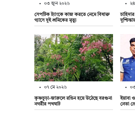
০৩ জুন ২০২৬
২৪
সেপটিক ট্যাংকে কাজ করতে নেমে বিষাক্ত
চাহিদার
গ্যাসে দুই শ্রমিকের মৃত্যু
দুশ্চিন্
০৭ মে ২০২৬
০৩
কৃষ্ণচূড়া-জারুলে রঙিন হয়ে উঠেছে বরগুনা
ইয়াবা ও
নগরীর পথঘাট
নেতা গ্রে