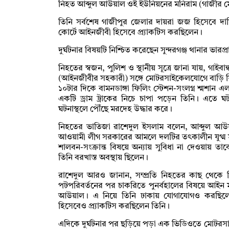
নিহত আব্দুল আউয়াল ওই ইউনিয়নের মনিরাম (গাজীর মো
তিনি সর্বশেষ গাজীপুর জেলার দায়রা জজ হিসেবে দায়
কোর্টে আইনজীবী হিসেবে প্র্যাকটিস করছিলেন।
দুর্ঘটনার বিষয়টি নিশ্চিত করেছেন সুন্দরগঞ্জ থানার ভারপ্র
নিহতের স্বজন, পুলিশ ও স্থানীয় সূত্রে জানা যায়, গাই
(আইনজীবীর সহকারী) সঙ্গে মোটরসাইকেলযোগে বাড়ি 
১০টার দিকে বামনডাঙ্গা ফিলিং স্টেশন-সংলগ্ন শ্মশান
একটি ড্রাম ট্রাকের নিচে চাপা পড়েন তিনি। এতে ঘটন
ঘটনাস্থলে পৌঁছে মরদেহ উদ্ধার করে।
নিহতের ভাতিজা রাশেদুল ইসলাম বলেন, আব্দুল আউয
আওয়ামী লীগ সরকারের আমলে দলটির তৎকালীন যুগ্ম
শালবন-সংক্রান্ত বিষয়ে অন্যায় সুবিধা না দেওয়ায় ত
তিনি বরখাস্ত অবস্থায় ছিলেন।
রাশেদুল আরও জানান, সম্প্রতি নিহতের কাছ থেকে
পটপরিবর্তনের পর চাকরিতে পুনর্বহালের বিষয়ে আইন মন
আউয়াল। এ নিয়ে তিনি ঢাকায় যোগাযোগও করছিলে
হিসেবেও প্র্যাকটিস করছিলেন তিনি।
এদিকে দুর্ঘটনার পর ছড়িয়ে পড়া এক ভিডিওতে মোটরস