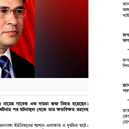
ঝা
অঙ্
খাই
জগন
অপস
জগন
শিক
জাক
পদত
ল (৫৫) নামের সাবেক এক দায়রা জজ নিহত হয়েছেন।
ুর্ঘটনার পর ঘটনাস্থল থেকে তার ক্ষতবিক্ষত মরদেহ
‎জা
কেন
যো
ডাঙ্গা ইউনিয়নের শ্মশান এলাকায় এ দুর্ঘটনা ঘটে।