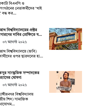
লকাঠি বিএনপি ও
গসংগঠনের নেতাকর্মীদের ‘খাই
’ বন্ধ কর…
্নাথ বিশ্ববিদ্যালয়ের প্রক্টর
ারণের দাবির প্রেক্ষিতে য…
০৭ আগস্ট ২০২৬
্নাথ বিশ্ববিদ্যালয়ে (জবি)
্ষার্থীদের ওপর ছাত্রদলের হা…
সুর সাংস্কৃতিক সম্পাদকের
্যাগের ঘোষণা
০৭ আগস্ট ২০২৬
হাঙ্গীরনগর বিশ্ববিদ্যালয়
্দ্রীয় শিদ) সামাজিক
গাযোগম…