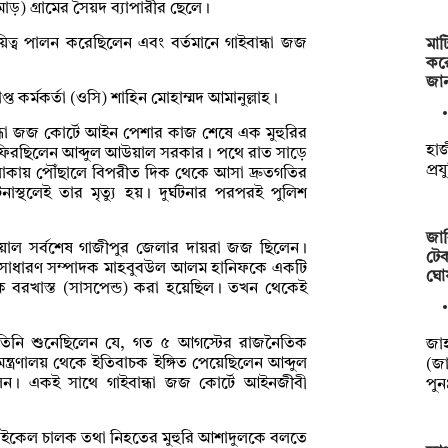
ড়) গ্রামের সৈয়দ ব্যাপারীর ছেলে।
িত্ব পালন করেছিলেন এবং বর্তমানে গাইবান্ধা জজ
মাট
কর
জা
াপ্ত কর্মকর্তা (ওসি) শাহিন মোহাম্মদ আমানুল্লাহ।
বান্ধা জজ কোর্টে আইন পেশার কাজ শেষে এক মুহুরির
হাজ
ফিরছিলেন আব্দুল আউয়াল সরকার। পথে রাত সাড়ে
প্র
 এলাকায় পৌঁছালে বিপরীত দিক থেকে আসা দ্রুতগতির
াস্থলেই তার মৃত্যু হয়। দুর্ঘটনার পরপরই পুলিশ
জাব
়াল সর্বশেষ গাজীপুর জেলার দায়রা জজ ছিলেন।
টেক
 সাধারণ সম্পাদক মাহবুবউল আলম হানিফকে একটি
ঘো
াকে বরখাস্ত (সাসপেন্ড) করা হয়েছিল। তখন থেকেই
 তিনি শুনেছিলেন যে, গত ৫ আগস্টের রাজনৈতিক
‎‎জ
্ত্রণালয় থেকে ইতিবাচক ইঙ্গিত পেয়েছিলেন আব্দুল
(জা
ন। একই সাথে গাইবান্ধা জজ কোর্টে আইনজীবী
পু
াইকেল চালক তথা নিহতের মুহুরি আশাদুলকে বলতে