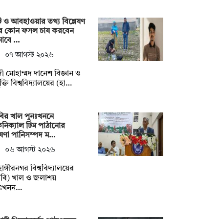
ি ও আবহাওয়ার তথ্য বিশ্লেষণ
ে কোন ফসল চাষ করবেন
নাবে …
০৭ আগস্ট ২০২৬
ী মোহাম্মদ দানেশ বিজ্ঞান ও
যুক্তি বিশ্ববিদ্যালয়ের (হা…
ির খাল পুনঃখননে
নিক্যাল টিম পাঠানোর
ষণা পানিসম্পদ ম…
০৬ আগস্ট ২০২৬
াহাঙ্গীরনগর বিশ্ববিদ্যালয়ের
বি) খাল ও জলাশয়
নঃখনন…