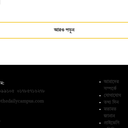
আরও পড়ুন
আমাদের
ম:
সম্পর্কে
০৯৯১০৫
,
০১৭৮৫৭১৬২৭৮
যোগাযোগ
thedailycampus.com
তথ্য দিন
মতামত
জানান
ন
প্রাইভেসি