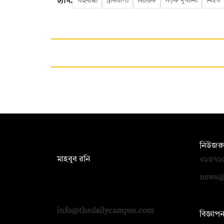
ট্যাগ:
গাইবান্ধা
ট্রাকচাপা
বিচারক
সড়ক দুর্ঘটনা
নিহত
সম্পাদক:
নিউজরু
মাহবুব রনি
০১৫৭২
দ্য ডেইলি ক্যাম্পাস, দ্বিতীয় তলা, হাসান
news@
হোল্ডিংস, ৫২/১ নিউ ইস্কাটন রোড, ঢাকা
১০০০
info@thedailycampus.com
বিজ্ঞাপ