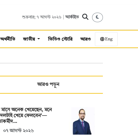
শুক্রবার; ৭ আগস্ট ২০২৬ |
আর্কাইভ
Eng
অর্থনীতি
জাতীয়
ভিডিও স্টোরি
আরও
আরও পড়ুন
 মাসে অনেক খেয়েছেন, মনে
 দলটাই খেয়ে ফেলবেন’—
াকর্মীদ…
০৭ আগস্ট ২০২৬