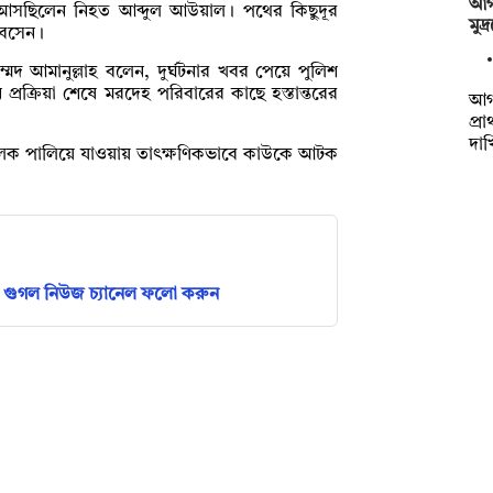
আগা
 আসছিলেন নিহত আব্দুল আউয়াল। পথের কিছুদূর
মুদ
 বসেন।
হাম্মদ আমানুল্লাহ বলেন, দুর্ঘটনার খবর পেয়ে পুলিশ
্রক্রিয়া শেষে মরদেহ পরিবারের কাছে হস্তান্তরের
আগা
প্র
দা
 চালক পালিয়ে যাওয়ায় তাৎক্ষণিকভাবে কাউকে আটক
গুগল নিউজ চ্যানেল ফলো করুন