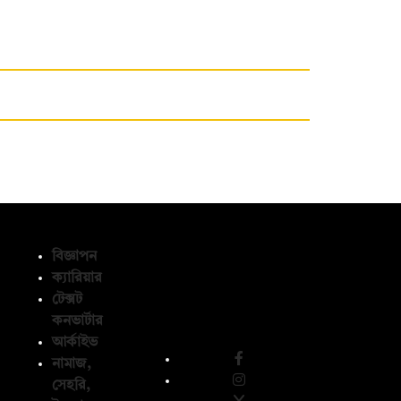
বিজ্ঞাপন
ক্যারিয়ার
টেক্সট
অনুসরণ করুন
কনভার্টার
আর্কাইভ
নামাজ,
সেহরি,