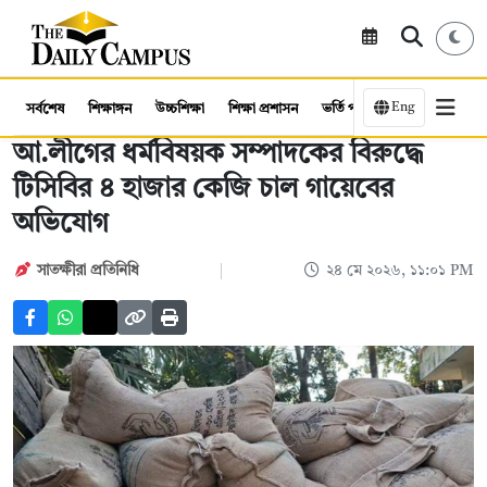
Eng
সর্বশেষ
শিক্ষাঙ্গন
উচ্চশিক্ষা
শিক্ষা প্রশাসন
ভর্তি পরীক্ষা
কর্মসংস্থান
আ.লীগের ধর্মবিষয়ক সম্পাদকের বিরুদ্ধে
টিসিবির ৪ হাজার কেজি চাল গায়েবের
অভিযোগ
সাতক্ষীরা প্রতিনিধি
২৪ মে ২০২৬, ১১:০১ PM