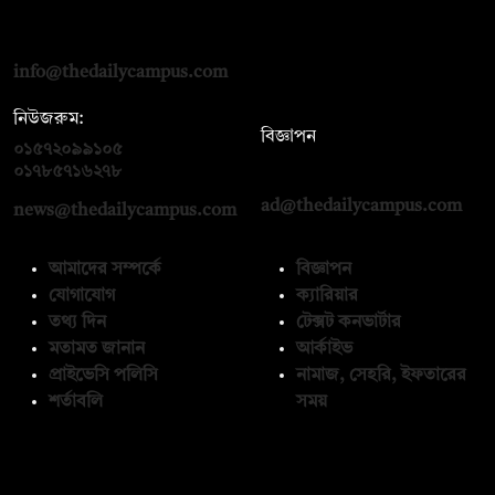
দ্য ডেইলি ক্যাম্পাস, দ্বিতীয় তলা, হাসান হোল্ডিংস, ৫২/১ নিউ ইস্কাটন
রোড, ঢাকা ১০০০
info@thedailycampus.com
নিউজরুম:
বিজ্ঞাপন
০১৫৭২০৯৯১০৫
,
০১৭১২১৩৬৫৯৩
০১৭৮৫৭১৬২৭৮
ad@thedailycampus.com
news@thedailycampus.com
আমাদের সম্পর্কে
বিজ্ঞাপন
যোগাযোগ
ক্যারিয়ার
তথ্য দিন
টেক্সট কনভার্টার
মতামত জানান
আর্কাইভ
প্রাইভেসি পলিসি
নামাজ, সেহরি, ইফতারের
শর্তাবলি
সময়
অনুসরণ করুন