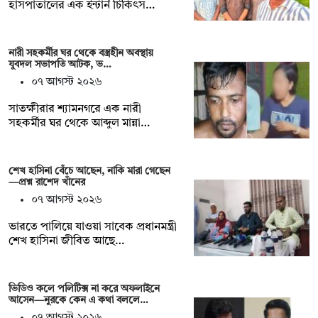
হাসপাতালের এক ইন্টার্ন চিকিৎস…
নারী সহকর্মীর ঘর থেকে বস্ত্রহীন অবস্থায়
যুবদল সভাপতি আটক, ভ…
০৭ আগস্ট ২০২৬
সাতক্ষীরার শ্যামনগরে এক নারী
সহকর্মীর ঘর থেকে আব্দুল মান্না…
শেখ হাসিনা বেঁচে আছেন, নাকি মারা গেছেন
—প্রশ্ন রাশেদ খাঁনের
০৭ আগস্ট ২০২৬
ভারতে পালিয়ে যাওয়া সাবেক প্রধানমন্ত্রী
শেখ হাসিনা জীবিত আছে…
ভিডিও কলে পলিটিক্স না করে অফলাইনে
আসেন—নুরকে কেন এ কথা বললে…
০৭ আগস্ট ২০২৬