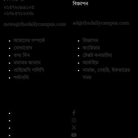
বিজ্ঞাপন
০১৫৭২০৯৯১০৫
,
০১৭১২১৩৬৫৯৩
০১৭৮৫৭১৬২৭৮
ad@thedailycampus.com
news@thedailycampus.com
আমাদের সম্পর্কে
বিজ্ঞাপন
যোগাযোগ
ক্যারিয়ার
তথ্য দিন
টেক্সট কনভার্টার
মতামত জানান
আর্কাইভ
প্রাইভেসি পলিসি
নামাজ, সেহরি, ইফতারের
শর্তাবলি
সময়
অনুসরণ করুন