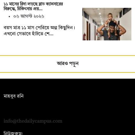
১১ মাসের রিদা লড়ছে ব্লাড ক্যানসারের
বিরুদ্ধে, চিকিৎসায় প্রয়…
০৬ আগস্ট ২০২৬
বয়স মাত্র ১১ মাস পেরিয়ে অল্প কিছুদিন।
এখনো সেভাবে হাঁটতে শে…
আরও পড়ুন
সম্পাদক:
মাহবুব রনি
দ্য ডেইলি ক্যাম্পাস, দ্বিতীয় তলা, হাসান হোল্ডিংস, ৫২/১ নিউ ইস্কাটন
রোড, ঢাকা ১০০০
info@thedailycampus.com
নিউজরুম: