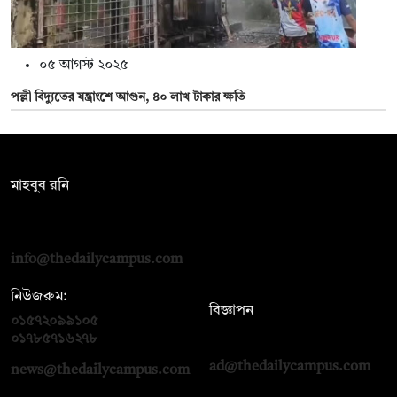
০৫ আগস্ট ২০২৫
পল্লী বিদ্যুতের যন্ত্রাংশে আগুন, ৪০ লাখ টাকার ক্ষতি
সম্পাদক:
মাহবুব রনি
দ্য ডেইলি ক্যাম্পাস, দ্বিতীয় তলা, হাসান হোল্ডিংস, ৫২/১ নিউ ইস্কাটন
রোড, ঢাকা ১০০০
info@thedailycampus.com
নিউজরুম:
বিজ্ঞাপন
০১৫৭২০৯৯১০৫
,
০১৭১২১৩৬৫৯৩
০১৭৮৫৭১৬২৭৮
ad@thedailycampus.com
news@thedailycampus.com