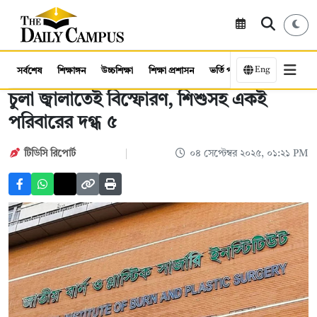
Eng
সর্বশেষ
শিক্ষাঙ্গন
উচ্চশিক্ষা
শিক্ষা প্রশাসন
ভর্তি পরীক্ষা
কর্মসংস্থান
চুলা জ্বালাতেই বিস্ফোরণ, শিশুসহ একই
পরিবারের দগ্ধ ৫
টিডিসি রিপোর্ট
০৪ সেপ্টেম্বর ২০২৫, ০১:২১ PM