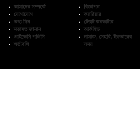
আমাদের সম্পর্কে
বিজ্ঞাপন
যোগাযোগ
ক্যারিয়ার
তথ্য দিন
টেক্সট কনভার্টার
মতামত জানান
আর্কাইভ
প্রাইভেসি পলিসি
নামাজ, সেহরি, ইফতারের
শর্তাবলি
সময়
অনুসরণ করুন
© কপিরাইট 2026, দ্য ডেইলি ক্যাম্পাস লিমিটেড