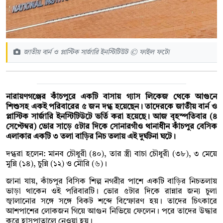
জাতীয় বার্ন ও প্লাস্টিক সার্জারি ইনস্টিটিউট © ফাইল ফটো
নারায়ণগঞ্জের কাঁচপুরে একটি বাসায় গ্যাস লিকেজ থেকে আগুনে
শিশুসহ একই পরিবারের ৫ জন দগ্ধ হয়েছেন। তাদেরকে জাতীয় বার্ন ও
প্লাস্টিক সার্জারি ইনস্টিটিউটে ভর্তি করা হয়েছে। আজ বৃহস্পতিবার (৪
সেপ্টেম্বর) ভোর সাড়ে ৫টার দিকে সোনারগাঁও থানাধীন কাঁচপুর বেসিক
এলাকার একটি ৩ তলা বাড়ির নিচ তলায় এই দুর্ঘটনা ঘটে।
দগ্ধরা হলেন: মানব চৌধুরী (৪০), তার স্ত্রী বাচা চৌধুরী (৩৮), ৩ মেয়ে
মুন্নি (১৪), চুন্নি (১২) ও মৌরি (৬)।
জানা যায়, কাঁচপুর বিসিক শিল্প নগরীর পাশে একটি বাড়ির নিচতলায়
ভাড়া থাকেন ওই পরিবারটি। ভোর ৫টার দিকে রান্নার জন্য চুলা
জ্বালানোর সঙ্গে সঙ্গে বিকট শব্দে বিস্ফোরণ হয়। তাদের চিৎকারে
আশপাশের লোকজন গিয়ে আগুন নিভিয়ে ফেলেন। পরে তাদের উদ্ধার
করে হাসপাতালে নেওয়া হয়।