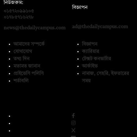
নিউজরুম:
বিজ্ঞাপন
০১৫৭২০৯৯১০৫
,
০১৭১২১৩৬৫৯৩
০১৭৮৫৭১৬২৭৮
ad@thedailycampus.com
news@thedailycampus.com
আমাদের সম্পর্কে
বিজ্ঞাপন
যোগাযোগ
ক্যারিয়ার
তথ্য দিন
টেক্সট কনভার্টার
মতামত জানান
আর্কাইভ
প্রাইভেসি পলিসি
নামাজ, সেহরি, ইফতারের
শর্তাবলি
সময়
অনুসরণ করুন