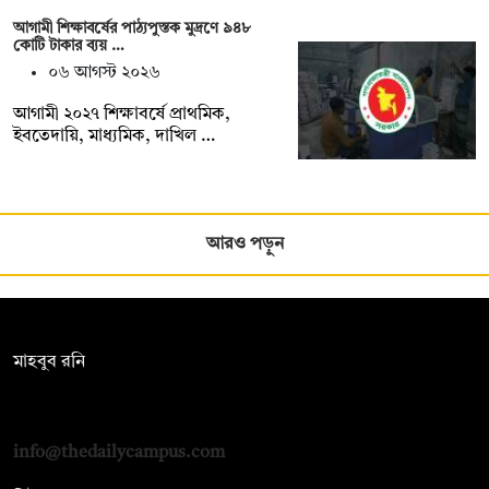
আগামী শিক্ষাবর্ষের পাঠ্যপুস্তক মুদ্রণে ৯৪৮
কোটি টাকার ব্যয় …
০৬ আগস্ট ২০২৬
আগামী ২০২৭ শিক্ষাবর্ষে প্রাথমিক,
ইবতেদায়ি, মাধ্যমিক, দাখিল …
আরও পড়ুন
সম্পাদক:
মাহবুব রনি
দ্য ডেইলি ক্যাম্পাস, দ্বিতীয় তলা, হাসান হোল্ডিংস, ৫২/১ নিউ ইস্কাটন
রোড, ঢাকা ১০০০
info@thedailycampus.com