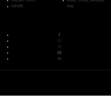
প্রাইভেসি পলিসি
নামাজ, সেহরি, ইফতারের
শর্তাবলি
সময়
অনুসরণ করুন
© কপিরাইট 2026, দ্য ডেইলি ক্যাম্পাস লিমিটেড