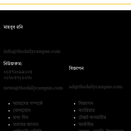
সম্পাদক:
মাহবুব রনি
দ্য ডেইলি ক্যাম্পাস, দ্বিতীয় তলা, হাসান হোল্ডিংস, ৫২/১ নিউ ইস্কাটন
রোড, ঢাকা ১০০০
info@thedailycampus.com
নিউজরুম:
বিজ্ঞাপন
০১৫৭২০৯৯১০৫
,
০১৭১২১৩৬৫৯৩
০১৭৮৫৭১৬২৭৮
ad@thedailycampus.com
news@thedailycampus.com
আমাদের সম্পর্কে
বিজ্ঞাপন
যোগাযোগ
ক্যারিয়ার
তথ্য দিন
টেক্সট কনভার্টার
মতামত জানান
আর্কাইভ