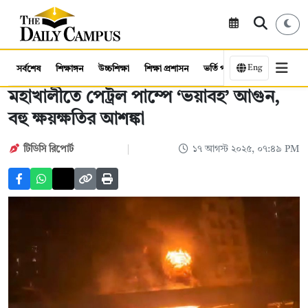
Eng
সর্বশেষ
শিক্ষাঙ্গন
উচ্চশিক্ষা
শিক্ষা প্রশাসন
ভর্তি পরীক্ষা
কর্মসংস্থান
মহাখালীতে পেট্রল পাম্পে ‘ভয়াবহ’ আগুন,
বহু ক্ষয়ক্ষতির আশঙ্কা
টিডিসি রিপোর্ট
১৭ আগস্ট ২০২৫, ০৭:৪৯ PM