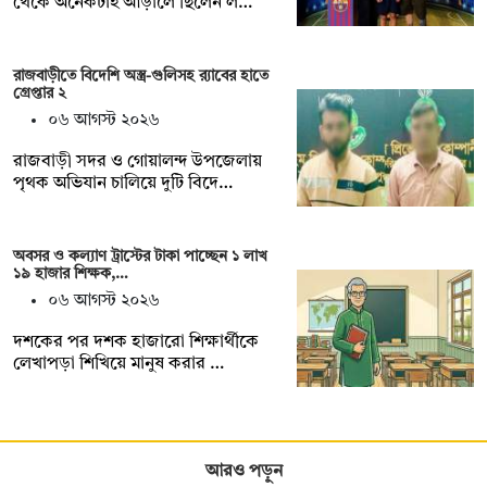
থেকে অনেকটাই আড়ালে ছিলেন ল…
রাজবাড়ীতে বিদেশি অস্ত্র-গুলিসহ র‍্যাবের হাতে
গ্রেপ্তার ২
০৬ আগস্ট ২০২৬
রাজবাড়ী সদর ও গোয়ালন্দ উপজেলায়
পৃথক অভিযান চালিয়ে দুটি বিদে…
অবসর ও কল্যাণ ট্রাস্টের টাকা পাচ্ছেন ১ লাখ
১৯ হাজার শিক্ষক,…
০৬ আগস্ট ২০২৬
দশকের পর দশক হাজারো শিক্ষার্থীকে
লেখাপড়া শিখিয়ে মানুষ করার …
আরও পড়ুন