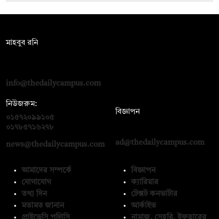
সম্পাদক:
মাহবুব রনি
দ্য ডেইলি ক্যাম্পাস, দ্বিতীয় তলা, হাসান হোল্ডিংস, ৫২/১ নিউ ইস্কাটন
রোড, ঢাকা ১০০০
info@thedailycampus.com
নিউজরুম:
বিজ্ঞাপন
০১৫৭২০৯৯১০৫
,
০১৭১২১৩৬৫৯৩
০১৭৮৫৭১৬২৭৮
ad@thedailycampus.com
news@thedailycampus.com
আমাদের সম্পর্কে
বিজ্ঞাপন
যোগাযোগ
ক্যারিয়ার
তথ্য দিন
টেক্সট কনভার্টার
মতামত জানান
আর্কাইভ
প্রাইভেসি পলিসি
নামাজ, সেহরি, ইফতারের