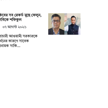
িবের সব রেকর্ড মুছে ফেলুন,
সিবিকে শফিকুল
০৭ আগস্ট ২০২৬
ৈরাচারী আওয়ামী সরকারকে
্থনের কারণে সাবেক
িনায়ক সাকি…