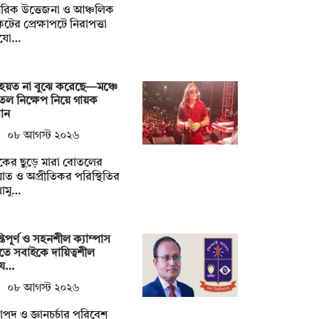
রিক উত্তেজনা ও আঞ্চলিক
টের প্রেক্ষাপটে নিরাপত্তা
যো…
হয়ত না ‍বুঝে করেছে—মঞ্চে
ল নিক্ষেপ নিয়ে গায়ক
ান
০৮ আগস্ট ২০২৬
শকের ছুড়ে মারা বোতলের
ত ও অপ্রীতিকর পরিস্থিতির
োমু…
্তিপূর্ণ ও সহনশীল ক্যাম্পাস
তে সবাইকে দায়িত্বশীল
য…
০৮ আগস্ট ২০২৬
াপদ ও জ্ঞানচর্চার পরিবেশ