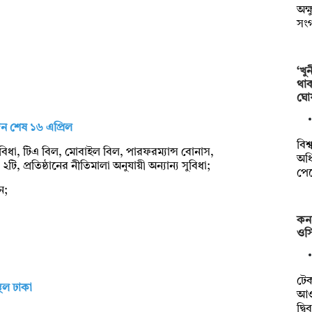
অক্
সং
‘খু
থা
ঘো
েদন শেষ ১৬ এপ্রিল
বিশ
িমা সুবিধা, টিএ বিল, মোবাইল বিল, পারফরম্যান্স বোনাস,
অধি
ি, প্রতিষ্ঠানের নীতিমালা অনুযায়ী অন্যান্য সুবিধা;
পে
েন;
কন
ওসি
টে
্থল ঢাকা
আওত
দ্ব