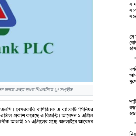
সাম
সংক
সহ
সে 
বোত
হাস
দর্
আঘা
মুখ
 চলছে প্রাইম ব্যাংক পিএলসিতে © সংগৃহীত
শান
গড়
 পিএলসি। বেসরকারি বাণিজ্যিক এ ব্যাংকটি ‘সিনিয়র
হও
প্রিল প্রকাশ করেছে এ বিজ্ঞপ্তি। আবেদন ১ এপ্রিল
রার্থীরা আগামী ১৫ এপ্রিলের মধ্যে অনলাইনে আবেদন
নির