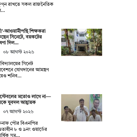
ষুণ্ন রাখতে সকল রাজনৈতিক
গ…
নী’-আওয়ামীপন্থি শিক্ষকরা
কছেন সিনেটে, বয়কটের
ষণা দিল…
০৮ আগস্ট ২০২৬
্ববিদ্যালয়ের সিনেট
বেশনে যোগদানের আমন্ত্রণ
য়েও শনিব…
স্টেবলের মতোও লাগে না—
কে যুবদল আহ্বায়ক
০৭ আগস্ট ২০২৬
কনাফ পৌর বিএনপির
াধীন ৮ ও ৯নং ওয়ার্ডের
িবার্ষিক সম…