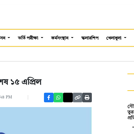
শাসন
ভর্তি পরীক্ষা
কর্মসংস্থান
স্কলারশিপ
খেলাধুলা
েষ ১৫ এপ্রিল
:২৪ PM
সৌদ
তুর
প্র