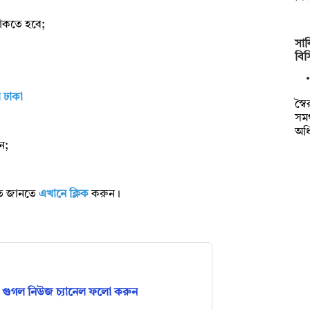
থাকতে হবে;
সাক
বি
 ঢাকা
স্ব
সমর
অধ
ন;
রিত জানতে
এখানে ক্লিক
করুন।
গুগল নিউজ চ্যানেল ফলো করুন