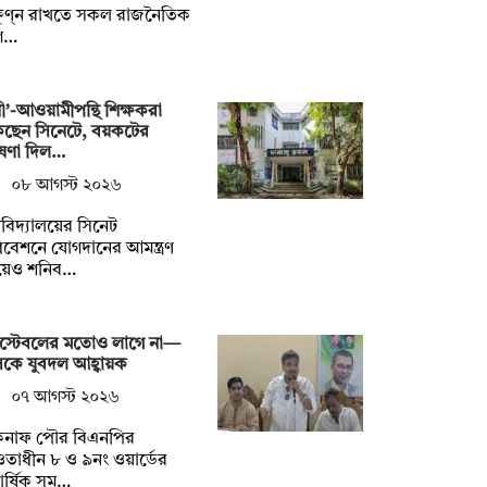
ষুণ্ন রাখতে সকল রাজনৈতিক
গ…
নী’-আওয়ামীপন্থি শিক্ষকরা
কছেন সিনেটে, বয়কটের
ষণা দিল…
০৮ আগস্ট ২০২৬
্ববিদ্যালয়ের সিনেট
বেশনে যোগদানের আমন্ত্রণ
য়েও শনিব…
স্টেবলের মতোও লাগে না—
কে যুবদল আহ্বায়ক
০৭ আগস্ট ২০২৬
কনাফ পৌর বিএনপির
াধীন ৮ ও ৯নং ওয়ার্ডের
িবার্ষিক সম…