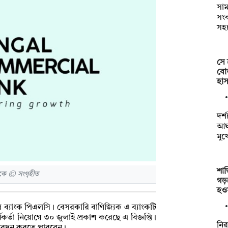
সাম
সংক
সহ
সে 
বোত
হাস
দর্
আঘা
মুখ
শান
ংকে © সংগৃহীত
গড়
হও
াল ব্যাংক পিএলসি। বেসরকারি বাণিজ্যিক এ ব্যাংকটি
কর্তা নিয়োগে ৩০ জুলাই প্রকাশ করেছে এ বিজ্ঞপ্তি।
নির