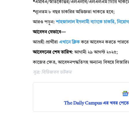
*
এমবিএ/স্নাতকোত্তর/এলএলবি/এলএলএম ডিগ্রি থাকত
*
ন্যূনতম ৮ বছর চাকরির অভিজ্ঞতা থাকতে হবে;
আরও পড়ুন:
শাহজালাল ইসলামী ব্যাংকে চাকরি, নিয়ো
আবেদন যেভাবে—
আগ্রহী প্রার্থীরা
এখানে ক্লিক
করে আবেদন করতে পারবে
আবেদনের শেষ তারিখ
: আগামী ২৯ আগস্ট ২০২৫;
কাজের ক্ষেত্র, আবেদনপদ্ধতিসহ অন্যান্য বিষয়ে বিস্তা
সূত্র: বিডিজবস ডটকম
The Daily Campus এর খবর পেতে 