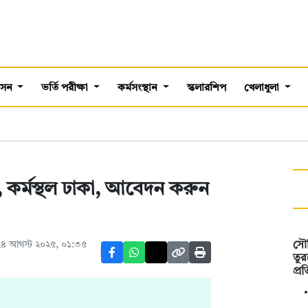
শাসন
ভর্তি পরীক্ষা
কর্মসংস্থান
স্কলারশিপ
খেলাধুলা
রি, কর্মস্থল ঢাকা, আবেদন করুন
৪ আগস্ট ২০২৫, ০১:৩৫
সৌদ
তুর
প্র