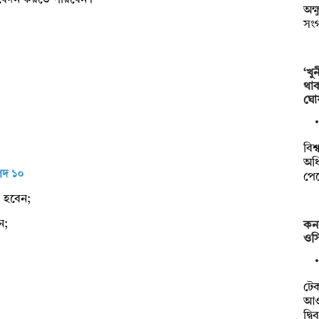
 আবেদন করতে পারবেন।
অক্
সং
‘খু
থা
ঘো
বিশ
অধি
পদ ১০
পে
্য হবেন;
ন;
কন
ওসি
টে
আওত
দ্ব