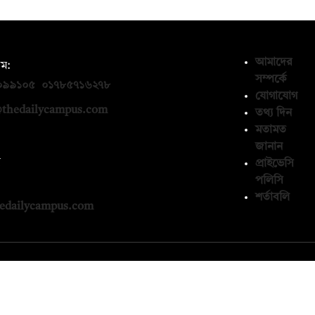
আমাদের
ম:
সম্পর্কে
০৯৯১০৫
,
০১৭৮৫৭১৬২৭৮
যোগাযোগ
thedailycampus.com
তথ্য দিন
মতামত
জানান
ন
প্রাইভেসি
পলিসি
১৩৬৫৯৩
শর্তাবলি
edailycampus.com
© কপিরাইট 2026, দ্য ডেইলি ক্যাম্পাস লিমিটেড