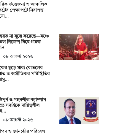
রিক উত্তেজনা ও আঞ্চলিক
টের প্রেক্ষাপটে নিরাপত্তা
যো…
হয়ত না ‍বুঝে করেছে—মঞ্চে
ল নিক্ষেপ নিয়ে গায়ক
ান
০৮ আগস্ট ২০২৬
শকের ছুড়ে মারা বোতলের
ত ও অপ্রীতিকর পরিস্থিতির
োমু…
্তিপূর্ণ ও সহনশীল ক্যাম্পাস
তে সবাইকে দায়িত্বশীল
য…
০৮ আগস্ট ২০২৬
াপদ ও জ্ঞানচর্চার পরিবেশ