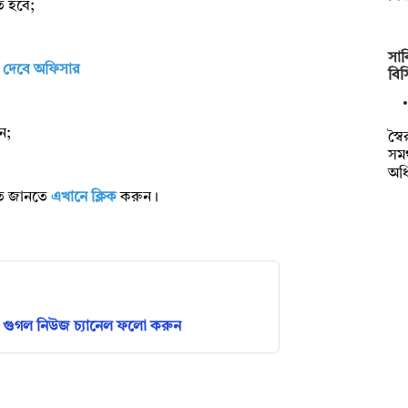
ে হবে;
সাক
গ দেবে অফিসার
বি
ন;
স্ব
সমর
অধ
রিত জানতে
এখানে ক্লিক
করুন।
গুগল নিউজ চ্যানেল ফলো করুন