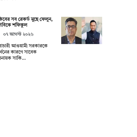
িবের সব রেকর্ড মুছে ফেলুন,
সিবিকে শফিকুল
০৭ আগস্ট ২০২৬
ৈরাচারী আওয়ামী সরকারকে
্থনের কারণে সাবেক
িনায়ক সাকি…