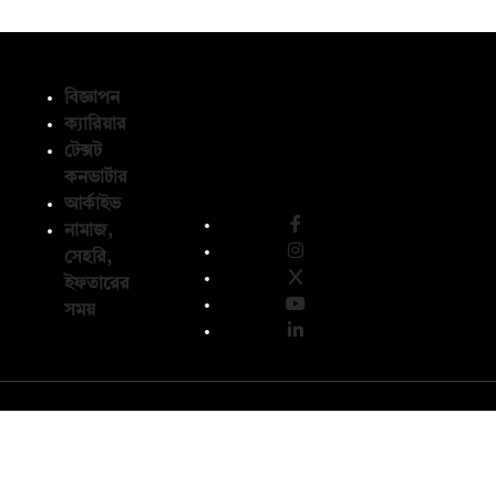
বিজ্ঞাপন
ক্যারিয়ার
টেক্সট
অনুসরণ করুন
কনভার্টার
আর্কাইভ
নামাজ,
সেহরি,
ইফতারের
সময়