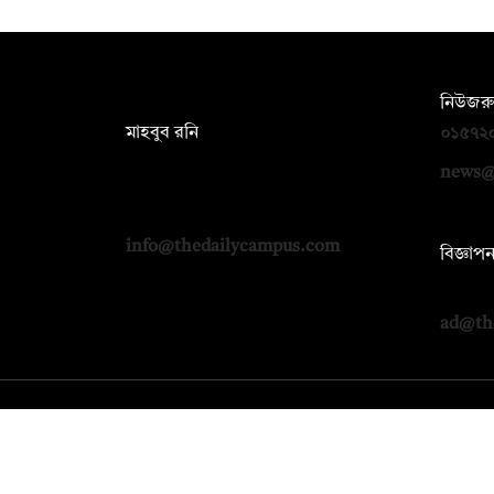
সম্পাদক:
নিউজরু
মাহবুব রনি
০১৫৭২
দ্য ডেইলি ক্যাম্পাস, দ্বিতীয় তলা, হাসান
news@
হোল্ডিংস, ৫২/১ নিউ ইস্কাটন রোড, ঢাকা
১০০০
info@thedailycampus.com
বিজ্ঞাপ
০১৭১২
ad@th