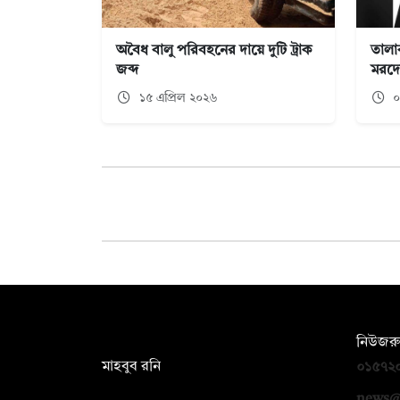
অবৈধ বালু পরিবহনের দায়ে দুটি ট্রাক
তালা
জব্দ
মরদে
১৫ এপ্রিল ২০২৬
০
সম্পাদক:
নিউজরু
মাহবুব রনি
০১৫৭২
দ্য ডেইলি ক্যাম্পাস, দ্বিতীয় তলা, হাসান
news@