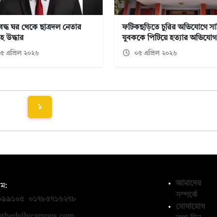
বদ্ধ ঘর থেকে ছাত্রদল নেতার
ফটিকছড়িতে চুরির অভিযোগে সা
হ উদ্ধার
যুবককে পিটিয়ে হত্যার অভিযোগ
৫ এপ্রিল ২০২৬
০৫ এপ্রিল ২০২৬
১
আমাদের
ম:
সম্পর্কে
০৯৯১০৫
,
০১৭৮৫৭১৬২৭৮
যোগাযোগ
thedailycampus.com