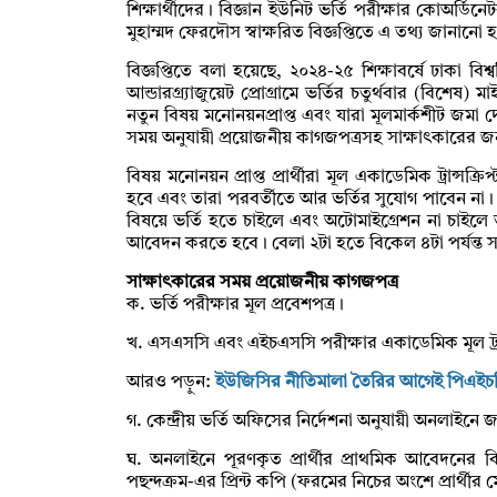
শিক্ষার্থীদের। বিজ্ঞান ইউনিট ভর্তি পরীক্ষার কোঅর্ডিন
মুহাম্মদ ফেরদৌস স্বাক্ষরিত বিজ্ঞপ্তিতে এ তথ্য জানানো 
বিজ্ঞপ্তিতে বলা হয়েছে, ২০২৪-২৫ শিক্ষাবর্ষে ঢাকা বিশ্
আন্ডারগ্র্যাজুয়েট প্রোগ্রামে ভর্তির চতুর্থবার (বিশ
নতুন বিষয় মনোনয়নপ্রাপ্ত এবং যারা মূলমার্কশীট জমা দেয
সময় অনুযায়ী প্রয়োজনীয় কাগজপত্রসহ সাক্ষাৎকারের জ
বিষয় মনোনয়ন প্রাপ্ত প্রার্থীরা মূল একাডেমিক ট্রান্স
হবে এবং তারা পরবর্তীতে আর ভর্তির সুযোগ পাবেন না। বি
বিষয়ে ভর্তি হতে চাইলে এবং অটোমাইগ্রেশন না চাইলে
আবেদন করতে হবে। বেলা ২টা হতে বিকেল ৪টা পর্যন্ত স
সাক্ষাৎকারের সময় প্রয়োজনীয় কাগজপত্র
ক. ভর্তি পরীক্ষার মূল প্রবেশপত্র।
খ. এসএসসি এবং এইচএসসি পরীক্ষার একাডেমিক মূল ট্রান্
আরও পড়ুন:
ইউজিসির নীতিমালা তৈরির আগেই পিএইচডি চ
গ. কেন্দ্রীয় ভর্তি অফিসের নির্দেশনা অনুযায়ী অনলাইনে
ঘ. অনলাইনে পূরণকৃত প্রার্থীর প্রাথমিক আবেদনের বিস্
পছন্দক্রম-এর প্রিন্ট কপি (ফরমের নিচের অংশে প্রার্থীর 