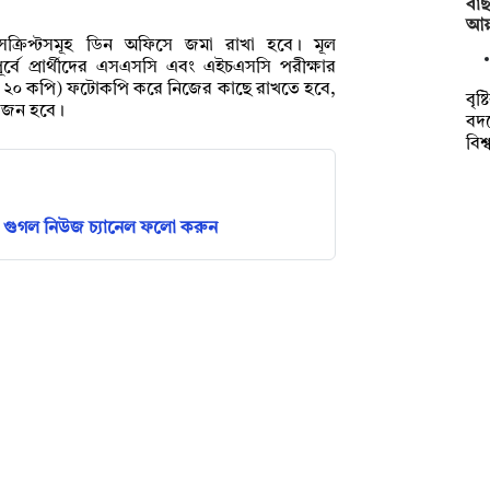
বাছ
আয়া
্রান্সক্রিপ্টসমূহ ডিন অফিসে জমা রাখা হবে। মূল
পূর্বে প্রার্থীদের এসএসসি এবং এইচএসসি পরীক্ষার
মপক্ষে ২০ কপি) ফটোকপি করে নিজের কাছে রাখতে হবে,
বৃষ
য়োজন হবে।
বদ
বিশ
গুগল নিউজ চ্যানেল ফলো করুন