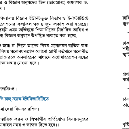
েটর ও বিজ্ঞান অনুষদের ডিন (ভারপ্রাপ্ত) অধ্যাপক ড.
হয়।
ঢাব
ববিদ্যালয় বিজ্ঞান ইউনিটভুক্ত বিভাগ ও ইনস্টিটিউটে
জুলা
েষ) মাইগ্রেশনের ফলাফল গত ৪ জুন প্রকাশ করা হয়েছে।
়নি এমন ভর্তিচ্ছুক শিক্ষার্থীদের নির্ধারিত তারিখ ও
ন্য বিজ্ঞান অনুষদে উপস্থিত থাকতে বলা হচ্ছে।
ঢাক
ক্রিপ্ট জমা না দিলে তাদের বিষয় মনোনয়ন বাতিল করা
শহী
ষয় মনোনয়নপ্রাপ্ত কোনো প্রার্থী বর্তমানে মনোনীত
স্ম
 তাদেরকে অনলাইনের মাধ্যমে অটোমাইগ্রেশন বন্ধের
াক্ষাৎকার নেওয়া হবে।
প্র
কর্
সক্রিপ্ট।
ালু ব্র্যাক ইউনিভার্সিটিতে
বিএ
তা
 জমা দেয়া ফি-এর রশিদ।
তারিত ফরম ও শিক্ষার্থীর ভর্তিযোগ্য বিষয়সমূহের
বৃষ
মোবাইল নম্বর ও স্বাক্ষর দিতে হবে)।