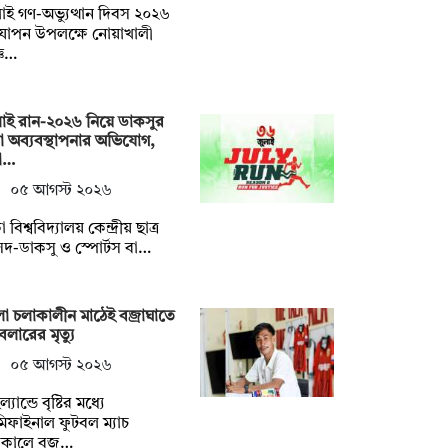
াই গণ-অভ্যুত্থান দিবস ২০২৬
যাপন উপলক্ষে নোয়াখালী
্ঞ…
াই রান-২০২৬ নিয়ে ডাকসুর
া অব্যবস্থাপনার অভিযোগ,
ষো…
০৫ আগস্ট ২০২৬
 বিশ্ববিদ্যালয় কেন্দ্রীয় ছাত্র
দ-ডাকসু ও স্পোর্টস বা…
া চলাকালীন মাঠেই বজ্রাঘাতে
বলারের মৃত্যু
০৫ আগস্ট ২০২৬
্যান্ডে বৃষ্টির মধ্যে
িফাইনাল ফুটবল ম্যাচ
াকালে বজ…