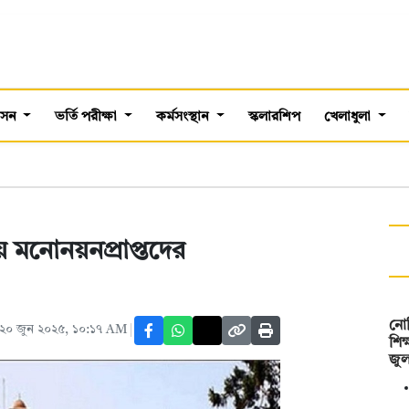
শাসন
ভর্তি পরীক্ষা
কর্মসংস্থান
স্কলারশিপ
খেলাধুলা
য় মনোনয়নপ্রাপ্তদের
নোব
২০ জুন ২০২৫, ১০:১৭ AM
শিক
জু