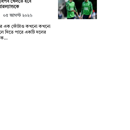
াইপর্ব খেলতে হবে
রল্যান্ডকে
০৫ আগস্ট ২০২৬
্টির এক ফোঁটাও কখনো কখনো
লে দিতে পারে একটি দলের
্বক…