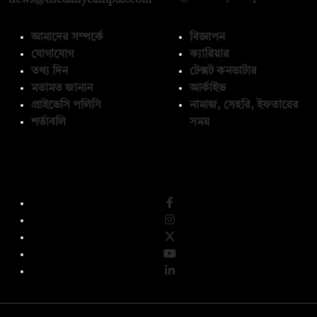
news@thedailycampus.com
আমাদের সম্পর্কে
বিজ্ঞাপন
যোগাযোগ
ক্যারিয়ার
তথ্য দিন
টেক্সট কনভার্টার
মতামত জানান
আর্কাইভ
প্রাইভেসি পলিসি
নামাজ, সেহরি, ইফতারের
শর্তাবলি
সময়
অনুসরণ করুন