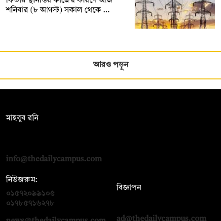
ফিডার স্থানান্তর কাজের কারণে আজ
শনিবার (৮ আগস্ট) সকাল থেকে …
আরও পড়ুন
সম্পাদক:
মাহবুব রনি
দ্য ডেইলি ক্যাম্পাস, দ্বিতীয় তলা, হাসান হোল্ডিংস, ৫২/১ নিউ ইস্কাটন
রোড, ঢাকা ১০০০
info@thedailycampus.com
নিউজরুম:
বিজ্ঞাপন
০১৫৭২০৯৯১০৫
,
০১৭১২১৩৬৫৯৩
০১৭৮৫৭১৬২৭৮
ad@thedailycampus.com