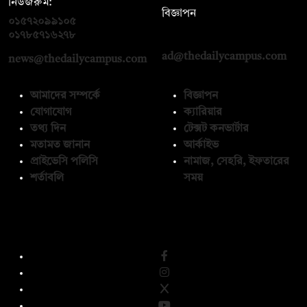
নিউজরুম:
বিজ্ঞাপন
০১৫৭২০৯৯১০৫
,
০১৭১২১৩৬৫৯৩
০১৭৮৫৭১৬২৭৮
ad@thedailycampus.com
news@thedailycampus.com
আমাদের সম্পর্কে
বিজ্ঞাপন
যোগাযোগ
ক্যারিয়ার
তথ্য দিন
টেক্সট কনভার্টার
মতামত জানান
আর্কাইভ
প্রাইভেসি পলিসি
নামাজ, সেহরি, ইফতারের
শর্তাবলি
সময়
অনুসরণ করুন