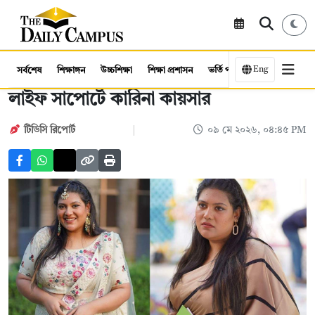
Eng
সর্বশেষ
শিক্ষাঙ্গন
উচ্চশিক্ষা
শিক্ষা প্রশাসন
ভর্তি পরীক্ষা
কর্মসংস্থান
লাইফ সাপোর্টে কারিনা কায়সার
টিডিসি রিপোর্ট
০৯ মে ২০২৬, ০৪:৪৫ PM