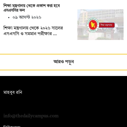
শিক্ষা মন্ত্রণালয় থেকে প্রকাশ করা হবে
এসএসসির ফল
০৯ আগস্ট ২০২৬
শিক্ষা মন্ত্রণালয় থেকে ২০২৬ সালের
এসএসসি ও সমমান পরীক্ষার …
আরও পড়ুন
সম্পাদক:
মাহবুব রনি
দ্য ডেইলি ক্যাম্পাস, দ্বিতীয় তলা, হাসান হোল্ডিংস, ৫২/১ নিউ ইস্কাটন
রোড, ঢাকা ১০০০
info@thedailycampus.com