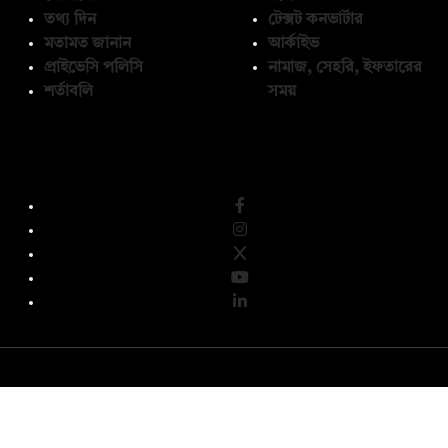
তথ্য দিন
টেক্সট কনভার্টার
মতামত জানান
আর্কাইভ
প্রাইভেসি পলিসি
নামাজ, সেহরি, ইফতারের
শর্তাবলি
সময়
অনুসরণ করুন
© কপিরাইট 2026, দ্য ডেইলি ক্যাম্পাস লিমিটেড