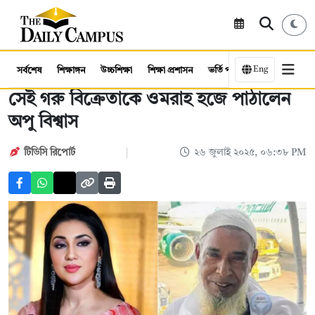
Eng
সর্বশেষ
শিক্ষাঙ্গন
উচ্চশিক্ষা
শিক্ষা প্রশাসন
ভর্তি পরীক্ষা
কর্মসংস্থান
সেই গরু বিক্রেতাকে ওমরাহ হজে পাঠালেন
অপু বিশ্বাস
টিডিসি রিপোর্ট
২৬ জুলাই ২০২৫, ০৬:৩৮ PM