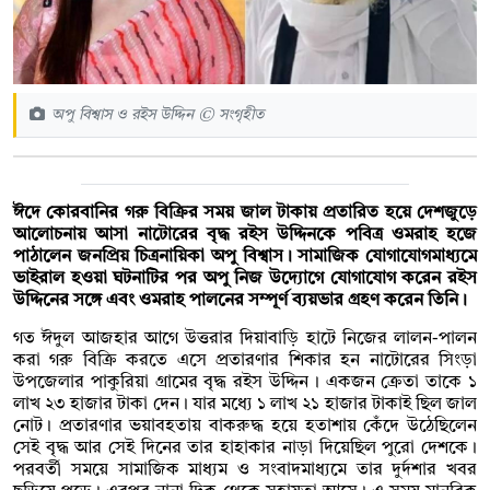
অপু বিশ্বাস ও রইস উদ্দিন © সংগৃহীত
ঈদে কোরবানির গরু বিক্রির সময় জাল টাকায় প্রতারিত হয়ে দেশজুড়ে
আলোচনায় আসা নাটোরের বৃদ্ধ রইস উদ্দিনকে পবিত্র ওমরাহ হজে
পাঠালেন জনপ্রিয় চিত্রনায়িকা অপু বিশ্বাস। সামাজিক যোগাযোগমাধ্যমে
ভাইরাল হওয়া ঘটনাটির পর অপু নিজ উদ্যোগে যোগাযোগ করেন রইস
উদ্দিনের সঙ্গে এবং ওমরাহ পালনের সম্পূর্ণ ব্যয়ভার গ্রহণ করেন তিনি।
গত ঈদুল আজহার আগে উত্তরার দিয়াবাড়ি হাটে নিজের লালন-পালন
করা গরু বিক্রি করতে এসে প্রতারণার শিকার হন নাটোরের সিংড়া
উপজেলার পাকুরিয়া গ্রামের বৃদ্ধ রইস উদ্দিন । একজন ক্রেতা তাকে ১
লাখ ২৩ হাজার টাকা দেন। যার মধ্যে ১ লাখ ২১ হাজার টাকাই ছিল জাল
নোট। প্রতারণার ভয়াবহতায় বাকরুদ্ধ হয়ে হতাশায় কেঁদে উঠেছিলেন
সেই বৃদ্ধ আর সেই দিনের তার হাহাকার নাড়া দিয়েছিল পুরো দেশকে।
পরবর্তী সময়ে সামাজিক মাধ্যম ও সংবাদমাধ্যমে তার দুর্দশার খবর