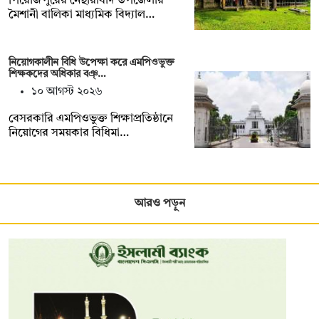
পিরোজপুরের নেছারাবাদ উপজেলার
মৈশানী বালিকা মাধ্যমিক বিদ্যাল…
নিয়োগকালীন বিধি উপেক্ষা করে এমপিওভুক্ত
শিক্ষকদের অধিকার বঞ্…
১০ আগস্ট ২০২৬
বেসরকারি এমপিওভুক্ত শিক্ষাপ্রতিষ্ঠানে
নিয়োগের সময়কার বিধিমা…
আরও পড়ুন