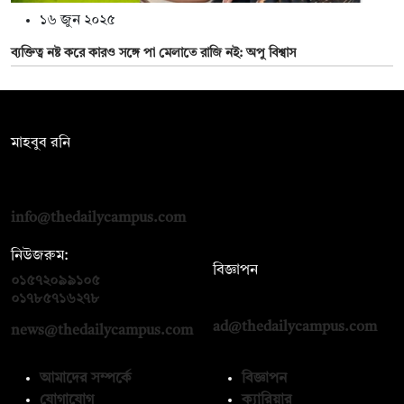
১৬ জুন ২০২৫
ব্যক্তিত্ব নষ্ট করে কারও সঙ্গে পা মেলাতে রাজি নই: অপু বিশ্বাস
সম্পাদক:
মাহবুব রনি
দ্য ডেইলি ক্যাম্পাস, দ্বিতীয় তলা, হাসান হোল্ডিংস, ৫২/১ নিউ ইস্কাটন
রোড, ঢাকা ১০০০
info@thedailycampus.com
নিউজরুম:
বিজ্ঞাপন
০১৫৭২০৯৯১০৫
,
০১৭১২১৩৬৫৯৩
০১৭৮৫৭১৬২৭৮
ad@thedailycampus.com
news@thedailycampus.com
আমাদের সম্পর্কে
বিজ্ঞাপন
যোগাযোগ
ক্যারিয়ার