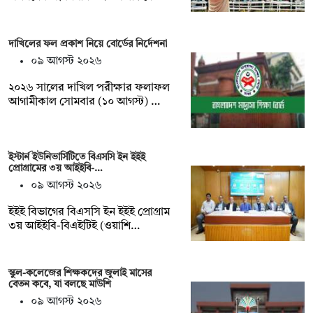
দাখিলের ফল প্রকাশ নিয়ে বোর্ডের নির্দেশনা
০৯ আগস্ট ২০২৬
২০২৬ সালের দাখিল পরীক্ষার ফলাফল
আগামীকাল সোমবার (১০ আগস্ট) …
ইস্টার্ন ইউনিভার্সিটিতে বিএসসি ইন ইইই
প্রোগ্রামের ৩য় আইইবি-…
০৯ আগস্ট ২০২৬
ইইই বিভাগের বিএসসি ইন ইইই প্রোগ্রাম
৩য় আইইবি-বিএইটিই (ওয়াশি…
স্কুল-কলেজের শিক্ষকদের জুলাই মাসের
বেতন কবে, যা বলছে মাউশি
০৯ আগস্ট ২০২৬