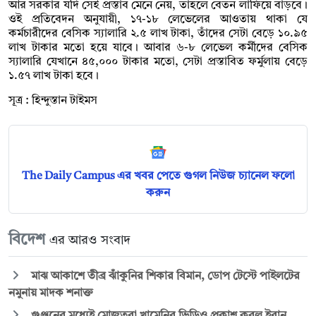
আর সরকার যদি সেই প্রস্তাব মেনে নেয়, তাহলে বেতন লাফিয়ে বাড়বে।
ওই প্রতিবেদন অনুযায়ী, ১৭-১৮ লেভেলের আওতায় থাকা যে
কর্মচারীদের বেসিক স্যালারি ২.৫ লাখ টাকা, তাঁদের সেটা বেড়ে ১০.৯৫
লাখ টাকার মতো হয়ে যাবে। আবার ৬-৮ লেভেল কর্মীদের বেসিক
স্যালারি যেখানে ৪৫,০০০ টাকার মতো, সেটা প্রস্তাবিত ফর্মুলায় বেড়ে
১.৫৭ লাখ টাকা হবে।
সূত্র : হিন্দুস্তান টাইমস
The Daily Campus এর খবর পেতে গুগল নিউজ চ্যানেল ফলো
করুন
বিদেশ
এর আরও সংবাদ
মাঝ আকাশে তীব্র ঝাঁকুনির শিকার বিমান, ডোপ টেস্টে পাইলটের
নমুনায় মাদক শনাক্ত
গুঞ্জনের মধ্যেই মোজতবা খামেনির ভিডিও প্রকাশ করল ইরান