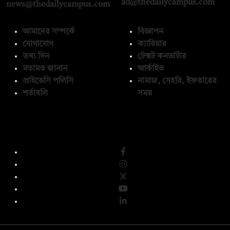
ad@thedailycampus.com
news@thedailycampus.com
আমাদের সম্পর্কে
বিজ্ঞাপন
যোগাযোগ
ক্যারিয়ার
তথ্য দিন
টেক্সট কনভার্টার
মতামত জানান
আর্কাইভ
প্রাইভেসি পলিসি
নামাজ, সেহরি, ইফতারের
শর্তাবলি
সময়
অনুসরণ করুন