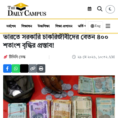
Eng
সর্বশেষ
শিক্ষাঙ্গন
উচ্চশিক্ষা
শিক্ষা প্রশাসন
ভর্তি পরীক্ষা
কর্মসংস্থান
ভারতে সরকারি চাকরিজীবীদের বেতন ৪০০
শতাংশ বৃদ্ধির প্রস্তাব!
টিডিসি ডেস্ক
২৯ মে ২০২৬, ১০:৩২ AM