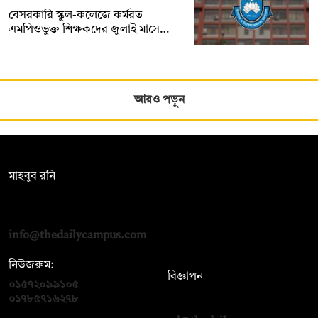
বেসরকারি স্কুল-কলেজে কর্মরত
এমপিওভুক্ত শিক্ষকদের জুলাই মাসে…
আরও পড়ুন
সম্পাদক:
মাহবুব রনি
দ্য ডেইলি ক্যাম্পাস, দ্বিতীয় তলা, হাসান হোল্ডিংস, ৫২/১ নিউ ইস্কাটন
রোড, ঢাকা ১০০০
info@thedailycampus.com
নিউজরুম:
বিজ্ঞাপন
০১৫৭২০৯৯১০৫
,
০১৭১২১৩৬৫৯৩
০১৭৮৫৭১৬২৭৮