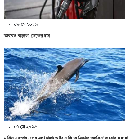
০৮ মে ২০২৬
আবারও বাড়লো তেলের দাম
০৭ মে ২০২৬
মার্কিন যুদ্ধজাহাজে হামলা চালাতে ইরান কি ‘কামিকাজ ডলফিন’ ব্যবহার করবে?