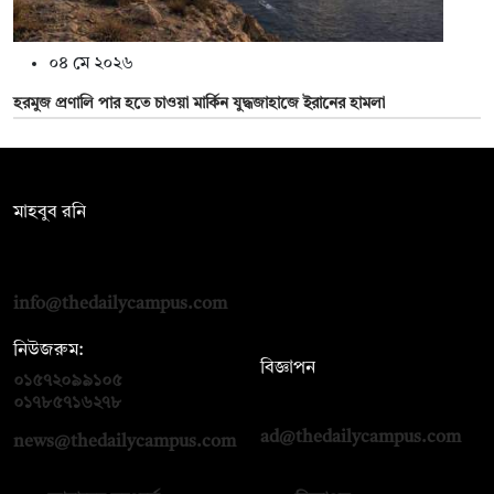
০৪ মে ২০২৬
হরমুজ প্রণালি পার হতে চাওয়া মার্কিন যুদ্ধজাহাজে ইরানের হামলা
সম্পাদক:
মাহবুব রনি
দ্য ডেইলি ক্যাম্পাস, দ্বিতীয় তলা, হাসান হোল্ডিংস, ৫২/১ নিউ ইস্কাটন
রোড, ঢাকা ১০০০
info@thedailycampus.com
নিউজরুম:
বিজ্ঞাপন
০১৫৭২০৯৯১০৫
,
০১৭১২১৩৬৫৯৩
০১৭৮৫৭১৬২৭৮
ad@thedailycampus.com
news@thedailycampus.com