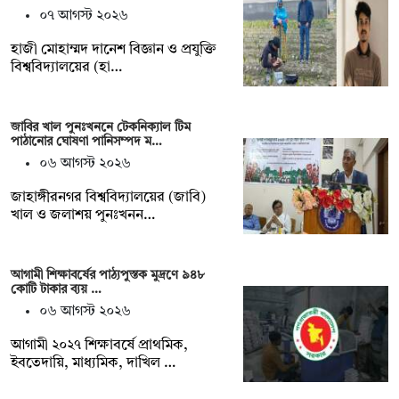
০৭ আগস্ট ২০২৬
হাজী মোহাম্মদ দানেশ বিজ্ঞান ও প্রযুক্তি
বিশ্ববিদ্যালয়ের (হা…
জাবির খাল পুনঃখননে টেকনিক্যাল টিম
পাঠানোর ঘোষণা পানিসম্পদ ম…
০৬ আগস্ট ২০২৬
‎‎জাহাঙ্গীরনগর বিশ্ববিদ্যালয়ের (জাবি)
খাল ও জলাশয় পুনঃখনন…
আগামী শিক্ষাবর্ষের পাঠ্যপুস্তক মুদ্রণে ৯৪৮
কোটি টাকার ব্যয় …
০৬ আগস্ট ২০২৬
আগামী ২০২৭ শিক্ষাবর্ষে প্রাথমিক,
ইবতেদায়ি, মাধ্যমিক, দাখিল …