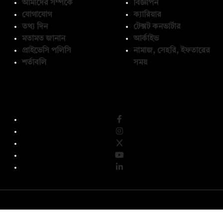
আমাদের সম্পর্কে
বিজ্ঞাপন
যোগাযোগ
ক্যারিয়ার
তথ্য দিন
টেক্সট কনভার্টার
মতামত জানান
আর্কাইভ
প্রাইভেসি পলিসি
নামাজ, সেহরি, ইফতারের
শর্তাবলি
সময়
অনুসরণ করুন
© কপিরাইট 2026, দ্য ডেইলি ক্যাম্পাস লিমিটেড