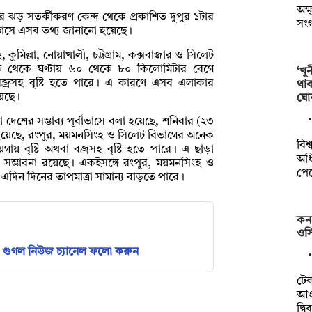
অক্
ড় সতর্কীকরণ কেন্দ্র থেকে প্রকাশিত দুপুর ১টার
সং
্বাভাসে এসব তথ্য জানানো হয়েছে।
ুমিল্লা, নোয়াখালী, চট্টগ্রাম, কক্সবাজার ও সিলেট
িক থেকে ঘণ্টায় ৬০ থেকে ৮০ কিলোমিটার বেগে
‘খু
া বজ্রসহ বৃষ্টি হতে পারে। এ কারণে এসব এলাকার
থা
়েছে।
ঘো
েশের সম্ভাব্য পূর্বাভাসে বলা হয়েছে, শনিবার (২৩
লা হয়েছে, রংপুর, ময়মনসিংহ ও সিলেট বিভাগের অনেক
বিশ
গায় বৃষ্টি অথবা বজ্রসহ বৃষ্টি হতে পারে। এ ছাড়া
অধি
র সম্ভাবনা রয়েছে। একইসঙ্গে রংপুর, ময়মনসিংহ ও
পে
দিন দিনের তাপমাত্রা সামান্য বাড়তে পারে।
কন
ওসি
গুগল নিউজ চ্যানেল ফলো করুন
টে
আওত
দ্ব