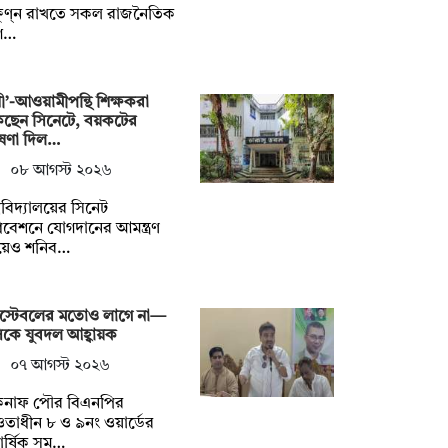
ষুণ্ন রাখতে সকল রাজনৈতিক
গ…
নী’-আওয়ামীপন্থি শিক্ষকরা
কছেন সিনেটে, বয়কটের
ষণা দিল…
০৮ আগস্ট ২০২৬
্ববিদ্যালয়ের সিনেট
বেশনে যোগদানের আমন্ত্রণ
য়েও শনিব…
স্টেবলের মতোও লাগে না—
কে যুবদল আহ্বায়ক
০৭ আগস্ট ২০২৬
কনাফ পৌর বিএনপির
াধীন ৮ ও ৯নং ওয়ার্ডের
িবার্ষিক সম…