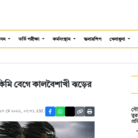
শাসন
ভর্তি পরীক্ষা
কর্মসংস্থান
স্কলারশিপ
খেলাধুলা
 কিমি বেগে কালবৈশাখী ঝড়ের
সৌদ
২৩ মে ২০২৬, ০৭:৩১ AM
তুর
প্র