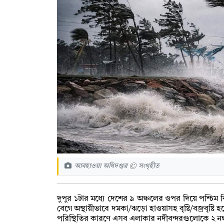
আবহাওয়া অধিদপ্তর © সংগৃহীত
দুপুর ১টার মধ্যে দেশের ৯ অঞ্চলের ওপর দিয়ে পশ্চিম ক
বেগে অস্থায়ীভাবে দমকা/ঝড়ো হাওয়াসহ বৃষ্টি/বজ্রবৃষ
পরিস্থিতির কারণে এসব এলাকার নদীবন্দরগুলোকে ২ নম