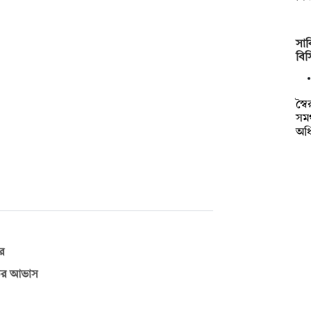
সাক
বি
স্ব
সমর
অধ
ের
ড়ের আভাস