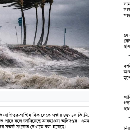
সাম
সংক
সহ
সে 
বোত
হাস
দর্
আঘা
মুখ
শান
গড়
হও
িংবা উত্তর-পশ্চিম দিক থেকে ঘন্টায় ৪৫-৬০ কি.মি.
্টি হতে পারে বলে জানিয়েছে আবহাওয়া অধিদপ্তর। এমন
্বর সতর্ক সংকেত দেখাতে বলা হয়েছে।
নির