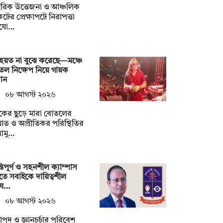
রিক উত্তেজনা ও আঞ্চলিক
টের প্রেক্ষাপটে নিরাপত্তা
যো…
হয়ত না ‍বুঝে করেছে—মঞ্চে
ল নিক্ষেপ নিয়ে গায়ক
ান
০৮ আগস্ট ২০২৬
শকের ছুড়ে মারা বোতলের
ত ও অপ্রীতিকর পরিস্থিতির
োমু…
্তিপূর্ণ ও সহনশীল ক্যাম্পাস
তে সবাইকে দায়িত্বশীল
য…
০৮ আগস্ট ২০২৬
াপদ ও জ্ঞানচর্চার পরিবেশ