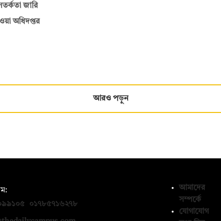
সতর্কতা জারি
াওয়া অধিদপ্তর
আরও পড়ুন
আমাদের
ম:
সম্পর্কে
০৯৯১০৫
,
০১৭৮৫৭১৬২৭৮
যোগাযোগ