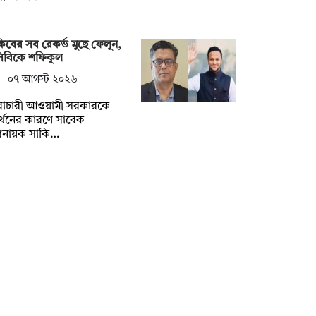
িবের সব রেকর্ড মুছে ফেলুন,
সিবিকে শফিকুল
০৭ আগস্ট ২০২৬
ৈরাচারী আওয়ামী সরকারকে
্থনের কারণে সাবেক
িনায়ক সাকি…