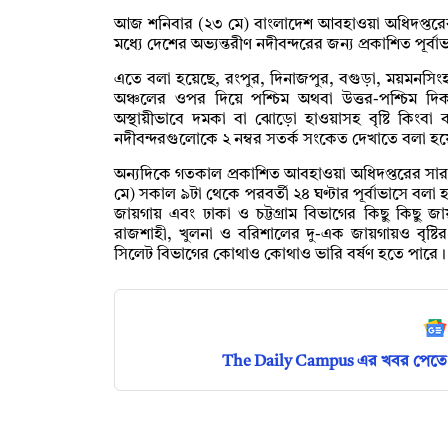
আজ শনিবার (২৩ মে) বাংলাদেশ আবহাওয়া অধিদপ্তরের ঝ
মধ্যে দেশের অভ্যন্তরীণ নদীবন্দরের জন্য প্রকাশিত পূর
এতে বলা হয়েছে, রংপুর, দিনাজপুর, বগুড়া, ময়মনসিংহ, ক
অঞ্চলের ওপর দিয়ে পশ্চিম অথবা উত্তর-পশ্চিম দ
অস্থায়ীভাবে দমকা বা ঝোড়ো হাওয়াসহ বৃষ্টি কিংব
নদীবন্দরগুলোকে ২ নম্বর সতর্ক সংকেত দেখাতে বলা হয
অন্যদিকে গতকাল প্রকাশিত আবহাওয়া অধিদপ্তরের সারা দ
মে) সকাল ৯টা থেকে পরবর্তী ২৪ ঘণ্টার পূর্বাভাসে ব
জায়গায় এবং ঢাকা ও চট্টগ্রাম বিভাগের কিছু কিছু জায়
রাজশাহী, খুলনা ও বরিশালের দু-এক জায়গায়ও বৃষ্টি
সিলেট বিভাগের কোথাও কোথাও ভারি বর্ষণ হতে পারে। এ
The Daily Campus এর খবর পেতে 