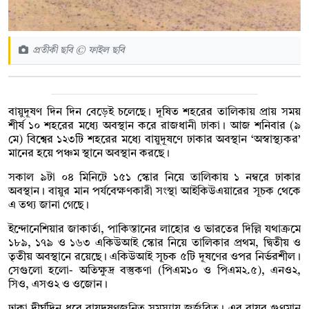
প্রতীকী ছবি © ফাইল ছবি
বায়ুদূষণ দিন দিন বেড়েই চলেছে। দূষিত শহরের তালিকায় প্রায় সময়
শীর্ষ ১০ শহরের মধ্যে অবস্থান করে রাজধানী ঢাকা। আজ শনিবার (৯
মে) বিশ্বের ১২৩টি শহরের মধ্যে বায়ুদূষণে ঢাকার অবস্থান ‘অস্বাস্থ্যকর’
মানের হয়ে পঞ্চম স্থানে অবস্থান করছে।
সকাল ৯টা ০৪ মিনিটে ১৫১ স্কোর নিয়ে তালিকায় ১ নম্বরে ঢাকার
অবস্থান। বায়ুর মান পর্যবেক্ষণকারী সংস্থা আইকিউএয়ারের সূচক থেকে
এ তথ্য জানা গেছে।
ইন্দোনেশিয়ার জাকার্তা, পাকিস্তানের লাহোর ও ভারতের দিল্লি যথাক্রমে
১৮৯, ১৭৯ ও ১৬৩ একিউআই স্কোর নিয়ে তালিকার প্রথম, দ্বিতীয় ও
তৃতীয় অবস্থানে রয়েছে। একিউআই সূচক ৫টি দূষণের ওপর নির্ভরশীল।
সেগুলো হলো- অতিক্ষুদ্র বস্তুকণা (পিএম১০ ও পিএম২.৫), এনও২,
সিও, এসও২ ও ওজোন।
ঢাকা দীর্ঘদিন ধরে বায়ুদূষণজনিত সমস্যায় জর্জরিত। এর বায়ুর গুণমান