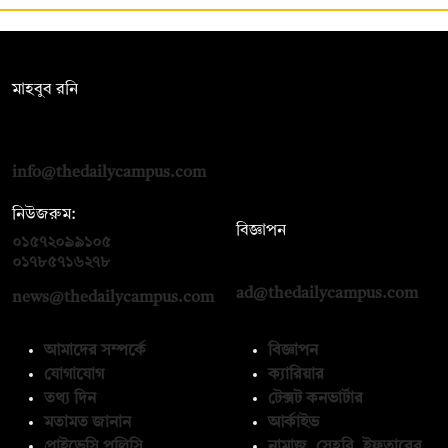
সম্পাদক:
মাহবুব রনি
দ্য ডেইলি ক্যাম্পাস, দ্বিতীয় তলা, হাসান হোল্ডিংস, ৫২/১ নিউ ইস্কাটন
রোড, ঢাকা ১০০০
info@thedailycampus.com
নিউজরুম:
বিজ্ঞাপন
০১৫৭২০৯৯১০৫
,
০১৭১২১৩৬৫৯৩
০১৭৮৫৭১৬২৭৮
ad@thedailycampus.com
news@thedailycampus.com
আমাদের সম্পর্কে
বিজ্ঞাপন
যোগাযোগ
ক্যারিয়ার
তথ্য দিন
টেক্সট কনভার্টার
মতামত জানান
আর্কাইভ
প্রাইভেসি পলিসি
নামাজ, সেহরি, ইফতারের