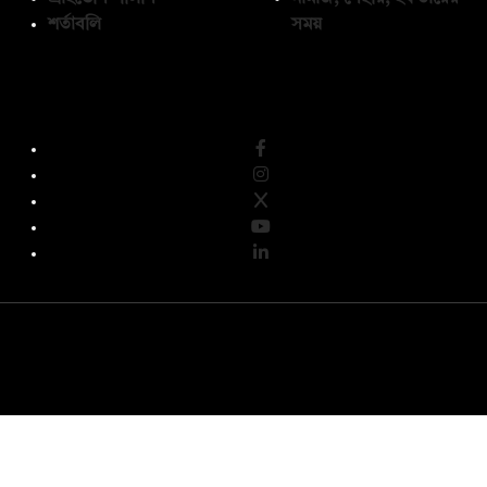
শর্তাবলি
সময়
অনুসরণ করুন
© কপিরাইট 2026, দ্য ডেইলি ক্যাম্পাস লিমিটেড