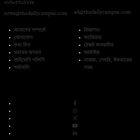
০১৭১২১৩৬৫৯৩
০১৭৮৫৭১৬২৭৮
ad@thedailycampus.com
news@thedailycampus.com
আমাদের সম্পর্কে
বিজ্ঞাপন
যোগাযোগ
ক্যারিয়ার
তথ্য দিন
টেক্সট কনভার্টার
মতামত জানান
আর্কাইভ
প্রাইভেসি পলিসি
নামাজ, সেহরি, ইফতারের
শর্তাবলি
সময়
অনুসরণ করুন