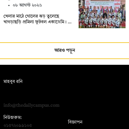
০৮ আগস্ট ২০২৬
খেলার মাঠে গোলের ঝড় তুলেছে
খাগড়াছড়ি প্রমিলা ফুটবল একাডেমি। …
আরও পড়ুন
সম্পাদক:
মাহবুব রনি
দ্য ডেইলি ক্যাম্পাস, দ্বিতীয় তলা, হাসান হোল্ডিংস, ৫২/১ নিউ ইস্কাটন
রোড, ঢাকা ১০০০
info@thedailycampus.com
নিউজরুম:
বিজ্ঞাপন
০১৫৭২০৯৯১০৫
,