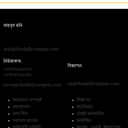
সম্পাদক:
মাহবুব রনি
দ্য ডেইলি ক্যাম্পাস, দ্বিতীয় তলা, হাসান হোল্ডিংস, ৫২/১ নিউ ইস্কাটন
রোড, ঢাকা ১০০০
info@thedailycampus.com
নিউজরুম:
বিজ্ঞাপন
০১৫৭২০৯৯১০৫
,
০১৭১২১৩৬৫৯৩
০১৭৮৫৭১৬২৭৮
ad@thedailycampus.com
news@thedailycampus.com
আমাদের সম্পর্কে
বিজ্ঞাপন
যোগাযোগ
ক্যারিয়ার
তথ্য দিন
টেক্সট কনভার্টার
মতামত জানান
আর্কাইভ
প্রাইভেসি পলিসি
নামাজ, সেহরি, ইফতারের