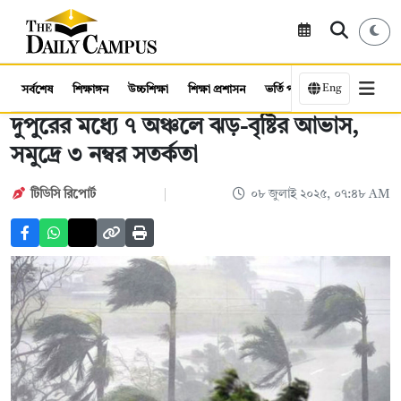
Eng
সর্বশেষ
শিক্ষাঙ্গন
উচ্চশিক্ষা
শিক্ষা প্রশাসন
ভর্তি পরীক্ষা
কর্মসংস্থান
দুপুরের মধ্যে ৭ অঞ্চলে ঝড়-বৃষ্টির আভাস,
সমুদ্রে ৩ নম্বর সতর্কতা
টিডিসি রিপোর্ট
০৮ জুলাই ২০২৫, ০৭:৪৮ AM