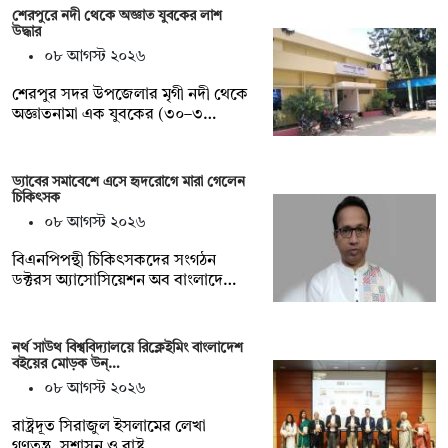
শেরপুরে নদী থেকে অজ্ঞাত যুবকের লাশ
উদ্ধার
০৮ আগস্ট ২০২৬
শেরপুর সদর উপজেলার মৃগী নদী থেকে
অজ্ঞাতনামা এক যুবকের (৩০–৩…
ড্যাবের সমাবেশে এসে হৃদরোগে মারা গেলেন
চিকিৎসক
০৮ আগস্ট ২০২৬
বিএনপিপন্থী চিকিৎসকদের সংগঠন
ডক্টরস অ্যাসোসিয়েশন অব বাংলাদে…
নর্থ সাউথ বিশ্ববিদ্যালয়ে রিক্লেইমিং বাংলাদেশ
বইয়ের মোড়ক উন্…
০৮ আগস্ট ২০২৬
রাষ্ট্রদূত সিরাজুল ইসলামের লেখা
গণতন্ত্র, সুশাসন ও রাষ্ট্র …