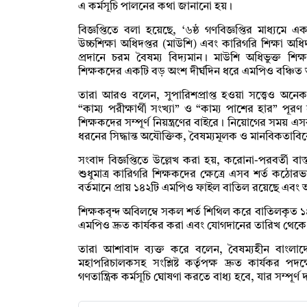
এ কর্মসূচি পালনের কথা জানানো হয়।
বিজ্ঞপ্তিতে বলা হয়েছে, ‘৬ষ্ঠ গণবিজ্ঞপ্তির মাধ্যমে
উচ্চশিক্ষা অধিদপ্তর (মাউশি) এবং কারিগরি শিক্ষা অ
প্রদানে চরম বৈষম্য বিদ্যমান। মাউশি অধিভুক্ত 
শিক্ষকদের একটি বড় অংশ দীর্ঘদিন ধরে এমপিও বঞ্চি
তারা আরও বলেন, সুপারিশপ্রাপ্ত হওয়া সত্ত্বেও অনেক 
“কাম্য পরীক্ষার্থী সংখ্যা” ও “কাম্য পাশের হার” প
শিক্ষকদের সম্পূর্ণ নিয়ন্ত্রণের বাইরে। নিয়োগের সময় এ
ধরনের সিদ্ধান্ত অযৌক্তিক, বৈষম্যমূলক ও মানবিকতাবি
সংবাদ বিজ্ঞপ্তিতে উল্লেখ করা হয়, করোনা-পরবর্তী বা
শুধুমাত্র কারিগরি শিক্ষকদের ক্ষেত্রে এসব শর্ত কঠোরভ
বর্তমানে প্রায় ১৪২টি এমপিও ফাইল বাতিল রয়েছে এবং 
শিক্ষকবৃন্দ অবিলম্বে সকল শর্ত শিথিল করে বাতিলক
এমপিও দ্রুত কার্যকর করা এবং যোগদানের তারিখ থেকে 
তারা আশাবাদ ব্যক্ত করে বলেন, বৈষম্যহীন বাংলাদে
মহাপরিচালকসহ সংশ্লিষ্ট কর্তৃপক্ষ দ্রুত কার্যকর পদ
গণতান্ত্রিক কর্মসূচি ঘোষণা করতে বাধ্য হবে, যার সম্পূর্ণ