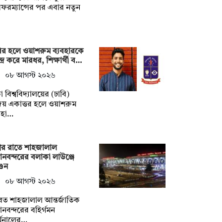
ফরম্যান্সের পর এবার নতুন
ির হলে ওয়াশরুম ব্যবহারকে
্দ্র করে মারধর, শিক্ষার্থী ব…
০৮ আগস্ট ২০২৬
া বিশ্ববিদ্যালয়ের (ঢাবি)
য় একাত্তর হলে ওয়াশরুম
বহা…
ীর রাতে শাহজালাল
ানবন্দরের বলাকা লাউঞ্জে
ুন
০৮ আগস্ট ২০২৬
ত শাহজালাল আন্তর্জাতিক
ানবন্দরের বহির্গমন
্মিনালের…