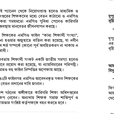
 একই প্যানেল থেকে নিয়োগপ্রাপ্ত হলেও মাধ্যমিক ও
দুপ
ধিদপ্তরের শিক্ষকদের মধ্যে বেতন কাঠামো ও এমপিও
বৃষ
শিক্ষকরা সময়মতো এমপিও সুবিধা পেলেও কারিগরি
ত অবস্থায় মানবেতর জীবনযাপন করছে।
শিক্ষকের এমপিও ফাইল “কাম্য শিক্ষার্থী সংখ্যা”,
দুপ
ূরণ না হওয়ার অজুহাতে বাতিল করা হয়েছে, যা নবীন
এর
সব শর্ত সম্পর্কে কোনো পূর্ব অবহিতকরণ না থাকায় এ
বৃষ্
রোধী।
স্তবতায় শিক্ষার্থী সংকট একটি জাতীয় সমস্যা হলেও
াবে প্রয়োগ করা হয়েছে, যা ন্যায়বিচারের পরিপন্থী।
আজ
আরও বহু ফাইল নিষ্পত্তির অপেক্ষায় আছে।
বিদ
ৃত ১৪২টি ফাইলসহ এমপিও আবেদনকৃত সকল শিক্ষকের
বেতন প্রদানের দাবি জানান।
ফিড
শ গঠনের অঙ্গীকারে কারিগরি শিক্ষা অধিদপ্তরের
আজ
ক্ষেপ নেবেন। অন্যথায় শিক্ষক সমাজ শান্তিপূর্ণ ও
থে
 দায়ভার সংশ্লিষ্ট কর্তৃপক্ষকে বহন করতে হবে।