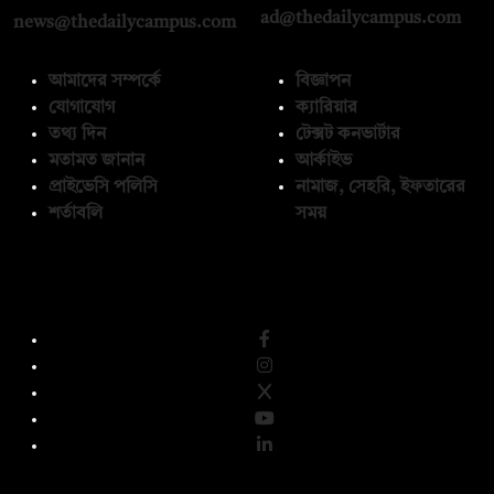
ad@thedailycampus.com
news@thedailycampus.com
আমাদের সম্পর্কে
বিজ্ঞাপন
যোগাযোগ
ক্যারিয়ার
তথ্য দিন
টেক্সট কনভার্টার
মতামত জানান
আর্কাইভ
প্রাইভেসি পলিসি
নামাজ, সেহরি, ইফতারের
শর্তাবলি
সময়
অনুসরণ করুন