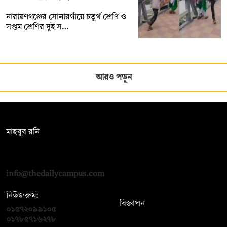
নারায়ণগঞ্জের সোনারগাঁয়ে চতুর্থ শ্রেণি ও
সপ্তম শ্রেণির দুই স…
আরও পড়ুন
সম্পাদক:
মাহবুব রনি
দ্য ডেইলি ক্যাম্পাস, দ্বিতীয় তলা, হাসান হোল্ডিংস, ৫২/১ নিউ ইস্কাটন
রোড, ঢাকা ১০০০
info@thedailycampus.com
নিউজরুম:
বিজ্ঞাপন
০১৫৭২০৯৯১০৫
,
০১৭১২১৩৬৫৯৩
০১৭৮৫৭১৬২৭৮