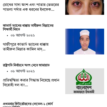
চোখের সাদা অংশ এবং পাতার ভেতরের
পাতলা পর্দার এক ধরনের ইনফেক…
কাভার্ড ভ্যানের ধাক্কায় তামীরুল মিল্লাতের
শিক্ষার্থী নিহত
০৮ আগস্ট ২০২৬
গাজীপুরে কাভার্ড ভ্যানের ধাক্কায়
তামীরুল মিল্লাত কামিল মাদ্…
রাষ্ট্রপতি নির্বাচনে অংশ নেবে জামায়াত
০৮ আগস্ট ২০২৬
প্রতিদ্বন্দ্বিতা করার সিদ্ধান্ত নিয়েছে প্রধান
বিরোধী দল বাং…
প্রথমবার কিউরেটরদের লেভেল-১ কোর্স