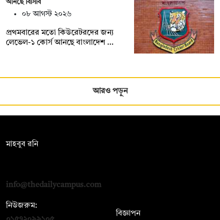
আনছে বিসিবি
০৮ আগস্ট ২০২৬
প্রথমবারের মতো কিউরেটরদের জন্য
লেভেল-১ কোর্স আনছে বাংলাদেশ …
আরও পড়ুন
সম্পাদক:
মাহবুব রনি
দ্য ডেইলি ক্যাম্পাস, দ্বিতীয় তলা, হাসান হোল্ডিংস, ৫২/১ নিউ ইস্কাটন
রোড, ঢাকা ১০০০
info@thedailycampus.com
নিউজরুম:
বিজ্ঞাপন
০১৫৭২০৯৯১০৫
,