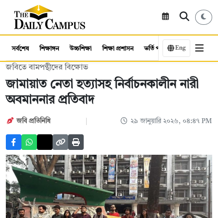
Eng
সর্বশেষ
শিক্ষাঙ্গন
উচ্চশিক্ষা
শিক্ষা প্রশাসন
ভর্তি পরীক্ষা
কর্মসংস্থান
জবিতে বামপন্থীদের বিক্ষোভ
জামায়াত নেতা হত্যাসহ নির্বাচনকালীন নারী
অবমাননার প্রতিবাদ
জবি প্রতিনিধি
২৯ জানুয়ারি ২০২৬, ০৪:৪৭ PM