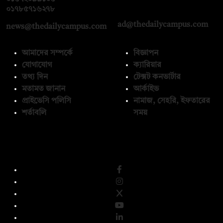
০১৭১২১৩৬৫৯৩
০১৭৮৫৭১৬২৭৮
ad@thedailycampus.com
news@thedailycampus.com
আমাদের সম্পর্কে
বিজ্ঞাপন
যোগাযোগ
ক্যারিয়ার
তথ্য দিন
টেক্সট কনভার্টার
মতামত জানান
আর্কাইভ
প্রাইভেসি পলিসি
নামাজ, সেহরি, ইফতারের
শর্তাবলি
সময়
অনুসরণ করুন