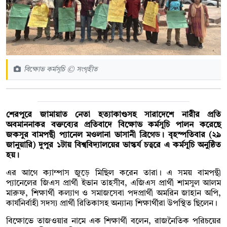
বিক্ষোভ কর্মসূচি © সংগৃহীত
শেরপুরে জামায়াত নেতা হত্যাকাণ্ডসহ সারাদেশে নারীর প্রতি
অবমাননাকর বক্তব্যের প্রতিবাদে বিক্ষোভ কর্মসূচি পালন করেছে
জকসুর বামপন্থী প্যানেল মওলানা ভাসানী ব্রিগেড। বৃহস্পতিবার (২৯
জানুয়ারি) দুপুর ১টায় বিশ্ববিদ্যালয়ের ভাস্কর্য চত্বরে এ কর্মসূচি অনুষ্ঠিত
হয়।
এর আগে ক্যাম্পাস জুড়ে মিছিল করেন তারা। এ সময় বামপন্থী
প্যানেলের জিএস প্রার্থী ইভান তাহসীব, এজিএস প্রার্থী শামসুল আলম
মারুফ, শিক্ষার্থী কল্যাণ ও সমাজসেবা পদপ্রার্থী অমরিন জাহান অপি,
কার্যনির্বাহী সদস্য প্রার্থী রিতিকাসহ অন্যান্য শিক্ষার্থীরা উপস্থিত ছিলেন।
বিক্ষোভে তাজওয়ার নামে এক শিক্ষার্থী বলেন, রাজনৈতিক পরিচয়ের