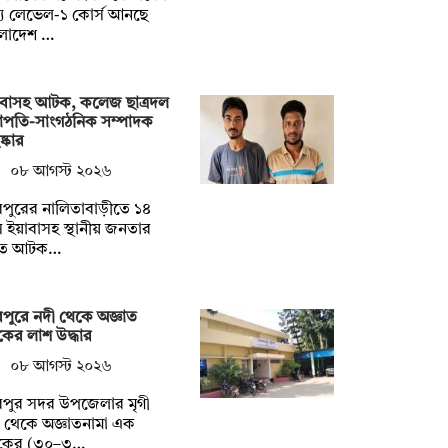
্য লেভেল-১ কোর্স আনছে
ংলাদেশ …
াবাসহ আটক, কলেজ ছাত্রদল
াপতি-সাংগঠনিক সম্পাদক
ষ্কার
০৮ আগস্ট ২০২৬
পুরের নালিতাবাড়ীতে ১৪
 ইয়াবাসহ স্থানীয় জনতার
তে আটক…
পুরে নদী থেকে অজ্ঞাত
কের লাশ উদ্ধার
০৮ আগস্ট ২০২৬
রপুর সদর উপজেলার মৃগী
 থেকে অজ্ঞাতনামা এক
বকের (৩০–৩…