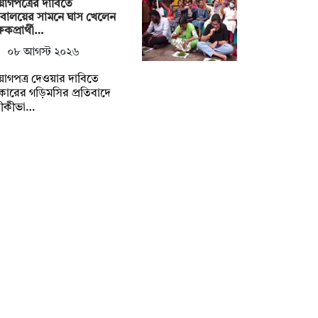
োগপত্রের দাবিতে
িবালয়ের সামনে ঘাস খেলেন
্ষকপ্রার্থী…
০৮ আগস্ট ২০২৬
োগপত্র দেওয়ার দাবিতে
ারের গড়িমসির প্রতিবাদে
তীকীভা…