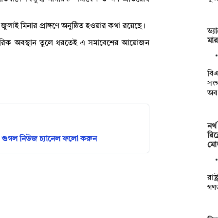
জুলাই মিনার প্রাঙ্গণে অনুষ্ঠিত হওয়ার কথা রয়েছে।
ড্য
মা
গরিক অবস্থান তুলে ধরতেই এ সমাবেশের আয়োজন
বিএ
সংগ
অব
নর্
রিক
গুগল নিউজ চ্যানেল ফলো করুন
মো
রাষ
গণতন