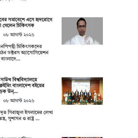
াবের সমাবেশে এসে হৃদরোগে
রা গেলেন চিকিৎসক
০৮ আগস্ট ২০২৬
নপিপন্থী চিকিৎসকদের
ঠন ডক্টরস অ্যাসোসিয়েশন
 বাংলাদে…
থ সাউথ বিশ্ববিদ্যালয়ে
্লেইমিং বাংলাদেশ বইয়ের
ড়ক উন্…
০৮ আগস্ট ২০২৬
্ট্রদূত সিরাজুল ইসলামের লেখা
্ত্র, সুশাসন ও রাষ্ট্র …