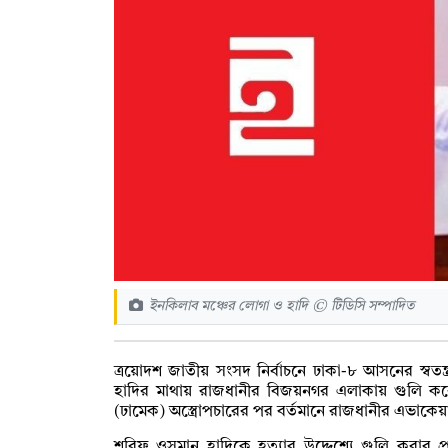
ইনকিলাব মঞ্চের লোগা ও হাদি © টিডিসি সম্পাদিত
ত্রয়োদশ জাতীয় সংসদ নির্বাচনে ঢাকা-৮ আসনের স্বতন্ত্
হাদির মাথায় রাজধানীর বিজয়নগর এলাকায় গুলি করেছ
(ঢামেক) অস্ত্রোপচারের পর বর্তমানে রাজধানীর এভাকে
শরিফ ওসমান হাদিকে হত্যার উদ্দেশ্যে গুলি করার প্