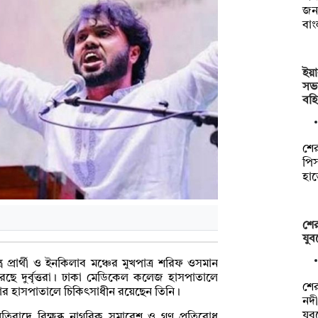
জন
বা
ইয়
সভ
বহি
শের
পিস
হা
শের
যুব
র প্রার্থী ও ইনকিলাব মঞ্চের মুখপাত্র শরিফ ওসমান
ে দুর্বৃত্তরা। ঢাকা মেডিকেল কলেজ হাসপাতালে
শে
য়ার হাসপাতালে চিকিৎসাধীন রয়েছেন তিনি।
নদী
যু
রতিবাদে বিক্ষুব্ধ নাগরিক সমাবেশ ও গণ প্রতিরোধ