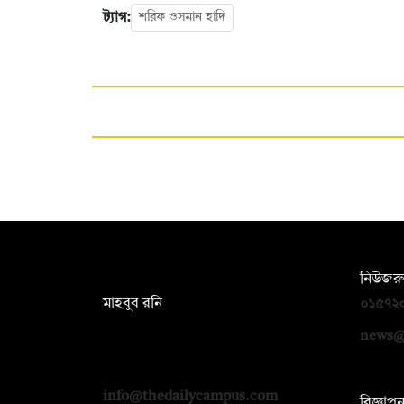
ট্যাগ:
শরিফ ওসমান হাদি
সম্পাদক:
নিউজরু
মাহবুব রনি
০১৫৭২
দ্য ডেইলি ক্যাম্পাস, দ্বিতীয় তলা, হাসান
news@
হোল্ডিংস, ৫২/১ নিউ ইস্কাটন রোড, ঢাকা
১০০০
info@thedailycampus.com
বিজ্ঞাপ