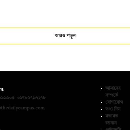
আরও পড়ুন
আমাদের
ম:
সম্পর্কে
০৯৯১০৫
,
০১৭৮৫৭১৬২৭৮
যোগাযোগ
thedailycampus.com
তথ্য দিন
মতামত
জানান
ন