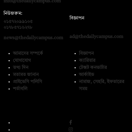
info@thedailycampus.com
নিউজরুম:
বিজ্ঞাপন
০১৫৭২০৯৯১০৫
,
০১৭১২১৩৬৫৯৩
০১৭৮৫৭১৬২৭৮
ad@thedailycampus.com
news@thedailycampus.com
আমাদের সম্পর্কে
বিজ্ঞাপন
যোগাযোগ
ক্যারিয়ার
তথ্য দিন
টেক্সট কনভার্টার
মতামত জানান
আর্কাইভ
প্রাইভেসি পলিসি
নামাজ, সেহরি, ইফতারের
শর্তাবলি
সময়
অনুসরণ করুন