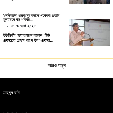
‘নেতিবাচক ধারণা দূর করতে গবেষণা প্রস্তাব
মূল্যায়নে বড় পরিবর…
০৭ আগস্ট ২০২৬
ইউজিসি চেয়ারম্যান বলেন, হিট
প্রকল্পের প্রথম ধাপে উপ-প্রকল্প…
আরও পড়ুন
সম্পাদক:
মাহবুব রনি
দ্য ডেইলি ক্যাম্পাস, দ্বিতীয় তলা, হাসান হোল্ডিংস, ৫২/১ নিউ ইস্কাটন
রোড, ঢাকা ১০০০