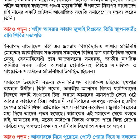
আজ সোমবার (৭ অক্টোবর) বিকালে শাহবাগে জাতীয় জাদুঘরের সামনে
শহীদ আবরার ফাহাদের পঞ্চম মৃত্যুবার্ষিকী উপলক্ষে নিরাপদ বাংলাদেশ
চাই নামের একটি প্লাটফর্ম আয়োজিত সংহতি সমাবেশে এ মন্তব্য করেন
তিনি।
আরও পড়ুন :
শহীদ আবরার ফাহাদ জুলাই বিপ্লবের ভিত্তি স্থাপনকারী:
রাবি শিবির সভাপতি
'নিরাপদ বাংলাদেশ চাই' এর জগন্নাথ বিশ্ববিদ্যালয় শাখার প্রতিনিধি
মোহাম্মদ জাকারিয়ার সঞ্চলনায় সমাবেশে বিভিন্ন ছাত্র রাজনৈতিক দলের
নেতা, বৈষম্যবিরোধী ছাত্র আন্দোলনের সমন্বয়ক, জাতীয় নাগরিক
কমিটির সদস্য সচিব আখতার হোসাইনসহ বিভিন্ন সামাজিক ও
সাংস্কৃতিক সংগঠনের প্রতিনিধিরা উপস্থিত ছিলেন।
সমাবেশে উদ্বোধনী বক্তব্য দেন নিরাপদ বাংলাদেশ চাইয়ের মুখপাত্র
রায়হান উদ্দীন। তিনি বলেন, ভারতীয় আগ্রাসন কিংবা ফ্যাসিবাদের
বিরুদ্ধে লড়াই সংগ্রামের চিন্তা করলে আমাদের মানসপটে ভেসে ওঠে
আবরার ফাহাদের চিত্র। আওয়ামী ফ্যাসিবাদের মদদপুষ্ট সংগঠন ছাত্রলীগ
দেশের প্রতিটি শিক্ষা প্রতিষ্ঠানে সন্ত্রাস কায়েম করেছিল। জুলাই বিল্পবের
মধ্য দিয়ে তাদের পতন হয়েছে। আজকের এই সমাবেশ থেকে বলতে
চাই, আমাদের দল, মতের আর্দশের ভিন্নতা থাকতে পারে কিন্তু দেশের
সার্বভৌমত্ত্ব, অখণ্ডতা রক্ষাসহ ফ্যাসিবাদ বিলোপে একসাথে লড়ব।
আরও পড়ুন :
আবরারকে নিয়ে পুরোনো পোস্ট শেয়ার দিয়ে যা বললেন