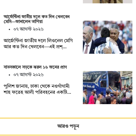
আর্জেন্টিনা জাতীয় দলে কত দিন খেলবেন
মেসি—জানালেন তাপিয়া
০৭ আগস্ট ২০২৬
আর্জেন্টিনা জাতীয় দলে লিওনেল মেসি
আর কত দিন খেলবেন—এই প্রশ্…
সাতসকালে সড়কে ঝরল ১৬ জনের প্রাণ
০৭ আগস্ট ২০২৬
পুলিশ জানায়, ঢাকা থেকে নওগাঁগামী
শাহ ফতেহ আলী পরিবহনের একটি…
আরও পড়ুন