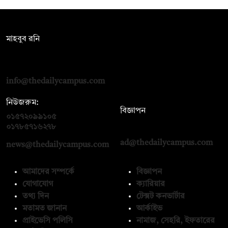
সম্পাদক:
মাহবুব রনি
দ্য ডেইলি ক্যাম্পাস, দ্বিতীয় তলা, হাসান হোল্ডিংস, ৫২/১ নিউ ইস্কাটন
রোড, ঢাকা ১০০০
info@thedailycampus.com
নিউজরুম:
বিজ্ঞাপন
০১৫৭২০৯৯১০৫
,
০১৭১২১৩৬৫৯৩
০১৭৮৫৭১৬২৭৮
ad@thedailycampus.com
news@thedailycampus.com
আমাদের সম্পর্কে
বিজ্ঞাপন
যোগাযোগ
ক্যারিয়ার
তথ্য দিন
টেক্সট কনভার্টার
মতামত জানান
আর্কাইভ
প্রাইভেসি পলিসি
নামাজ, সেহরি, ইফতারের