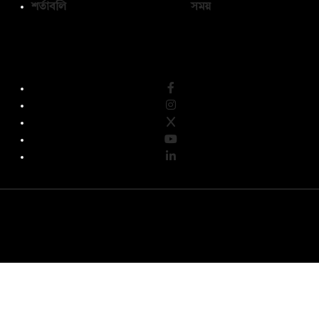
শর্তাবলি
সময়
অনুসরণ করুন
© কপিরাইট 2026, দ্য ডেইলি ক্যাম্পাস লিমিটেড