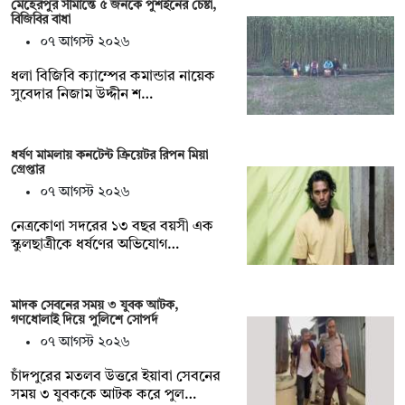
মেহেরপুর সীমান্তে ৫ জনকে পুশইনের চেষ্টা,
বিজিবির বাধা
০৭ আগস্ট ২০২৬
ধলা বিজিবি ক্যাম্পের কমান্ডার নায়েক
সুবেদার নিজাম উদ্দীন শ…
ধর্ষণ মামলায় কনটেন্ট ক্রিয়েটর রিপন মিয়া
গ্রেপ্তার
০৭ আগস্ট ২০২৬
নেত্রকোণা সদরের ১৩ বছর বয়সী এক
স্কুলছাত্রীকে ধর্ষণের অভিযোগ…
মাদক সেবনের সময় ৩ যুবক আটক,
গণধোলাই দিয়ে পুলিশে সোপর্দ
০৭ আগস্ট ২০২৬
চাঁদপুরের মতলব উত্তরে ইয়াবা সেবনের
সময় ৩ যুবককে আটক করে পুল…