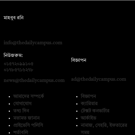
সম্পাদক:
মাহবুব রনি
দ্য ডেইলি ক্যাম্পাস, দ্বিতীয় তলা, হাসান হোল্ডিংস, ৫২/১ নিউ ইস্কাটন
রোড, ঢাকা ১০০০
info@thedailycampus.com
নিউজরুম:
বিজ্ঞাপন
০১৫৭২০৯৯১০৫
,
০১৭১২১৩৬৫৯৩
০১৭৮৫৭১৬২৭৮
ad@thedailycampus.com
news@thedailycampus.com
আমাদের সম্পর্কে
বিজ্ঞাপন
যোগাযোগ
ক্যারিয়ার
তথ্য দিন
টেক্সট কনভার্টার
মতামত জানান
আর্কাইভ
প্রাইভেসি পলিসি
নামাজ, সেহরি, ইফতারের
শর্তাবলি
সময়