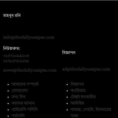
সম্পাদক:
মাহবুব রনি
দ্য ডেইলি ক্যাম্পাস, দ্বিতীয় তলা, হাসান হোল্ডিংস, ৫২/১ নিউ ইস্কাটন
রোড, ঢাকা ১০০০
info@thedailycampus.com
নিউজরুম:
বিজ্ঞাপন
০১৫৭২০৯৯১০৫
,
০১৭১২১৩৬৫৯৩
০১৭৮৫৭১৬২৭৮
ad@thedailycampus.com
news@thedailycampus.com
আমাদের সম্পর্কে
বিজ্ঞাপন
যোগাযোগ
ক্যারিয়ার
তথ্য দিন
টেক্সট কনভার্টার
মতামত জানান
আর্কাইভ
প্রাইভেসি পলিসি
নামাজ, সেহরি, ইফতারের
শর্তাবলি
সময়