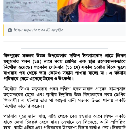
লিখন মজুমদার পবন © সংগৃহীত
চাঁদপুরের মতলব উত্তর উপজেলার দক্ষিণ ইসলামাবাদ গ্রামে লিখন
মজুমদার পবন (১৫) নামে নবম শ্রেণির এক ছাত্র রহস্যজনকভাবে
নিখোঁজ হয়েছে। গতকাল সোমবার (১১ মে) সকাল ১০টার দিকে স্কুলে
যাওয়ার পর থেকে তার কোনও সন্ধান পাওয়া যাচ্ছে না। এ ঘটনায়
পরিবারে নেমে এসেছে উদ্বেগ ও উৎকণ্ঠা।
নিখোঁজ লিখন মজুমদার পবন দক্ষিণ ইসলামাবাদ গ্রামের রামপ্রসাদ
মজুমদারের ছেলে এবং স্থানীয় ইন্দুরিয়া উচ্চ বিদ্যালয়ের নবম শ্রেণির
শিক্ষার্থী। এ ঘটনায় তার মা অঞ্জনা রানী মতলব উত্তর থানায় একটি
নিখোঁজ ডায়েরি করেন।
পরিবার সূত্রে জানা যায়, বাড়ি থেকে বের হওয়ার আগে লিখন একটি
হাতে লেখা চিরকুট রেখে যায়। সেখানে সে লিখেছে, আমি প্রতিষ্ঠিত
হবো, আমি এতিম এবং পরিবারের উদ্দেশ্যে বিদায় বার্তাও দেয়। চিরকুটে