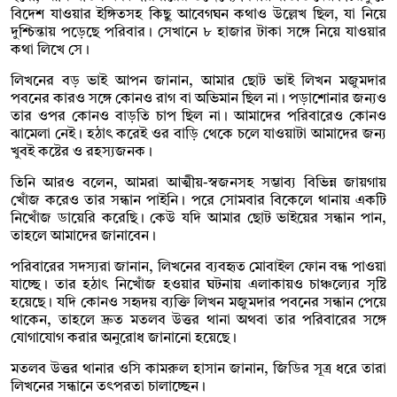
বিদেশ যাওয়ার ইঙ্গিতসহ কিছু আবেগঘন কথাও উল্লেখ ছিল, যা নিয়ে
দুশ্চিন্তায় পড়েছে পরিবার। সেখানে ৮ হাজার টাকা সঙ্গে নিয়ে যাওয়ার
কথা লিখে সে।
লিখনের বড় ভাই আপন জানান, আমার ছোট ভাই লিখন মজুমদার
পবনের কারও সঙ্গে কোনও রাগ বা অভিমান ছিল না। পড়াশোনার জন্যও
তার ওপর কোনও বাড়তি চাপ ছিল না। আমাদের পরিবারেও কোনও
ঝামেলা নেই। হঠাৎ করেই ওর বাড়ি থেকে চলে যাওয়াটা আমাদের জন্য
খুবই কষ্টের ও রহস্যজনক।
তিনি আরও বলেন, আমরা আত্মীয়-স্বজনসহ সম্ভাব্য বিভিন্ন জায়গায়
খোঁজ করেও তার সন্ধান পাইনি। পরে সোমবার বিকেলে থানায় একটি
নিখোঁজ ডায়েরি করেছি। কেউ যদি আমার ছোট ভাইয়ের সন্ধান পান,
তাহলে আমাদের জানাবেন।
পরিবারের সদস্যরা জানান, লিখনের ব্যবহৃত মোবাইল ফোন বন্ধ পাওয়া
যাচ্ছে। তার হঠাৎ নিখোঁজ হওয়ার ঘটনায় এলাকায়ও চাঞ্চল্যের সৃষ্টি
হয়েছে। যদি কোনও সহৃদয় ব্যক্তি লিখন মজুমদার পবনের সন্ধান পেয়ে
থাকেন, তাহলে দ্রুত মতলব উত্তর থানা অথবা তার পরিবারের সঙ্গে
যোগাযোগ করার অনুরোধ জানানো হয়েছে।
মতলব উত্তর থানার ওসি কামরুল হাসান জানান, জিডির সূত্র ধরে তারা
লিখনের সন্ধানে তৎপরতা চালাচ্ছেন।