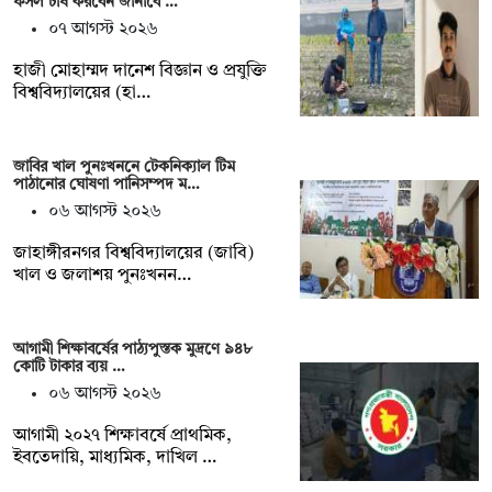
ফসল চাষ করবেন জানাবে …
০৭ আগস্ট ২০২৬
হাজী মোহাম্মদ দানেশ বিজ্ঞান ও প্রযুক্তি
বিশ্ববিদ্যালয়ের (হা…
জাবির খাল পুনঃখননে টেকনিক্যাল টিম
পাঠানোর ঘোষণা পানিসম্পদ ম…
০৬ আগস্ট ২০২৬
‎‎জাহাঙ্গীরনগর বিশ্ববিদ্যালয়ের (জাবি)
খাল ও জলাশয় পুনঃখনন…
আগামী শিক্ষাবর্ষের পাঠ্যপুস্তক মুদ্রণে ৯৪৮
কোটি টাকার ব্যয় …
০৬ আগস্ট ২০২৬
আগামী ২০২৭ শিক্ষাবর্ষে প্রাথমিক,
ইবতেদায়ি, মাধ্যমিক, দাখিল …