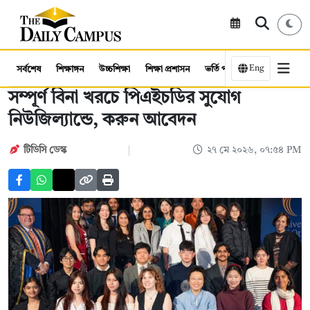
Eng
সর্বশেষ
শিক্ষাঙ্গন
উচ্চশিক্ষা
শিক্ষা প্রশাসন
ভর্তি পরীক্ষা
কর্মসংস্থান
সম্পূর্ণ বিনা খরচে পিএইচডির সুযোগ
নিউজিল্যান্ডে, করুন আবেদন
টিডিসি ডেস্ক
২৭ মে ২০২৬, ০৭:৫৪ PM