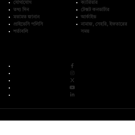
যোগাযোগ
ক্যারিয়ার
তথ্য দিন
টেক্সট কনভার্টার
মতামত জানান
আর্কাইভ
প্রাইভেসি পলিসি
নামাজ, সেহরি, ইফতারের
শর্তাবলি
সময়
অনুসরণ করুন
© কপিরাইট 2026, দ্য ডেইলি ক্যাম্পাস লিমিটেড