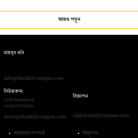
আরও পড়ুন
সম্পাদক:
মাহবুব রনি
দ্য ডেইলি ক্যাম্পাস, দ্বিতীয় তলা, হাসান হোল্ডিংস, ৫২/১ নিউ ইস্কাটন
রোড, ঢাকা ১০০০
info@thedailycampus.com
নিউজরুম:
বিজ্ঞাপন
০১৫৭২০৯৯১০৫
,
০১৭১২১৩৬৫৯৩
০১৭৮৫৭১৬২৭৮
ad@thedailycampus.com
news@thedailycampus.com
আমাদের সম্পর্কে
বিজ্ঞাপন