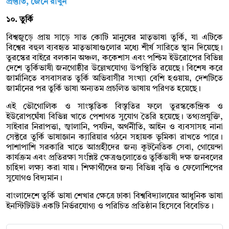
প্রস্তুতি, জেনে রাখুন
১০. তুর্কি
বিশ্বজুড়ে প্রায় সাড়ে সাত কোটি মানুষের মাতৃভাষা তুর্কি, যা এটিকে
বিশ্বের বহুল ব্যবহৃত মাতৃভাষাগুলোর মধ্যে শীর্ষ সারিতে স্থান দিয়েছে।
তুরস্কের বাইরে বলকান অঞ্চল, ককেশাস এবং পশ্চিম ইউরোপের বিভিন্ন
দেশে তুর্কিভাষী জনগোষ্ঠীর উল্লেখযোগ্য উপস্থিতি রয়েছে। বিশেষ করে
জার্মানিতে বসবাসরত তুর্কি অভিবাসীর সংখ্যা বেশি হওয়ায়, দেশটিতে
জার্মানের পর তুর্কি ভাষা অন্যতম প্রচলিত ভাষায় পরিণত হয়েছে।
এই ভৌগোলিক ও সাংস্কৃতিক বিস্তৃতির ফলে তুরস্ককেন্দ্রিক ও
ইউরোপঘেঁষা বিভিন্ন খাতে পেশাগত সুযোগ তৈরি হয়েছে। তথ্যপ্রযুক্তি,
সাইবার নিরাপত্তা, জ্বালানি, পর্যটন, অর্থনীতি, আইন ও ব্যবসাসহ নানা
সেক্টরে তুর্কি ভাষাজ্ঞান ক্যারিয়ার গঠনে সহায়ক ভূমিকা রাখতে পারে।
পাশাপাশি সরকারি খাতে আগ্রহীদের জন্য কূটনৈতিক সেবা, গোয়েন্দা
কার্যক্রম এবং প্রতিরক্ষা সংশ্লিষ্ট ক্ষেত্রগুলোতেও তুর্কিভাষী দক্ষ জনবলের
চাহিদা লক্ষ্য করা যায়। শিক্ষার্থীদের জন্য বিভিন্ন বৃত্তি ও ফেলোশিপের
সুযোগও বিদ্যমান।
বাংলাদেশে তুর্কি ভাষা শেখার ক্ষেত্রে ঢাকা বিশ্ববিদ্যালয়ের আধুনিক ভাষা
ইনস্টিটিউট একটি নির্ভরযোগ্য ও পরিচিত প্রতিষ্ঠান হিসেবে বিবেচিত।