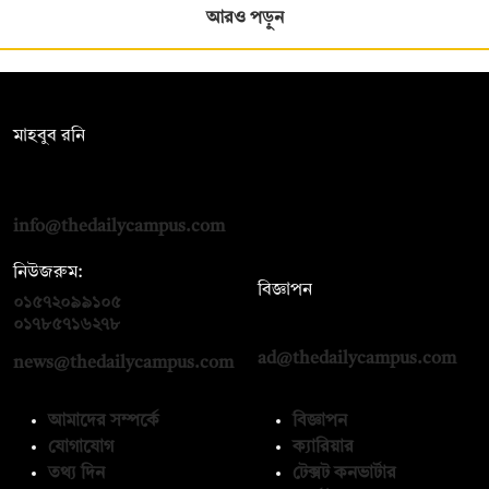
আরও পড়ুন
সম্পাদক:
মাহবুব রনি
দ্য ডেইলি ক্যাম্পাস, দ্বিতীয় তলা, হাসান হোল্ডিংস, ৫২/১ নিউ ইস্কাটন
রোড, ঢাকা ১০০০
info@thedailycampus.com
নিউজরুম:
বিজ্ঞাপন
০১৫৭২০৯৯১০৫
,
০১৭১২১৩৬৫৯৩
০১৭৮৫৭১৬২৭৮
ad@thedailycampus.com
news@thedailycampus.com
আমাদের সম্পর্কে
বিজ্ঞাপন
যোগাযোগ
ক্যারিয়ার
তথ্য দিন
টেক্সট কনভার্টার