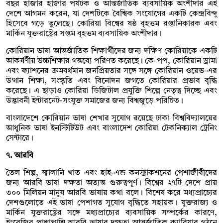
বছর হাজার হাজার পর্যটক ও আন্তর্জাতিক ব্যবসায়িক অংশীদার এই
দেশে আগমন করেন, যা দেশটিকে বৈশ্বিক সংযোগের একটি কেন্দ্রবিন্দু
হিসেবে গড়ে তুলেছে। কোরিয়া বিশ্বের ষষ্ঠ বৃহত্তম রপ্তানিকারক এবং
মার্কিন যুক্তরাষ্ট্রের সপ্তম বৃহত্তম ব্যবসায়িক অংশীদার।
কোরিয়ান ভাষা আন্তর্জাতিক শিক্ষার্থীদের জন্য দক্ষিণ কোরিয়াকে একটি
আকর্ষণীয় উচ্চশিক্ষার গন্তব্যে পরিণত করেছে। কে-পপ, কোরিয়ান ড্রামা
এবং ফ্যাশনের ক্রমবর্ধমান জনপ্রিয়তার সঙ্গে সঙ্গে কোরিয়ান ওয়েভ-এর
উত্থান শিক্ষা, সংস্কৃতি এবং বিনোদন জগতে কোরিয়ার প্রভাব বৃদ্ধি
করেছে। এ ছাড়াও কোরিয়া ডিজিটাল প্রযুক্তি শিল্পে নেতৃত্ব দিচ্ছে এবং
উদ্ভাবনী ইন্টারনেট-সংযুক্ত সমাজের জন্য বিশ্বজুড়ে পরিচিত।
বাংলাদেশে কোরিয়ান ভাষা শেখার সুযোগ রয়েছে ঢাকা বিশ্ববিদ্যালয়ের
আধুনিক ভাষা ইনস্টিটিউট এবং বাংলাদেশ কোরিয়া টেকনিক্যাল ট্রেনিং
সেন্টারে।
৭. আরবি
তৈল শিল্প, জ্বালানি খাত এবং হাই-এন্ড কনস্ট্রাকশনের পেশাজীবীদের
জন্য আরবি ভাষা দক্ষতা অত্যন্ত গুরুত্বপূর্ণ। বিশ্বের ২৭টি দেশে প্রায়
৩০০ মিলিয়ন মানুষ আরবি ভাষায় কথা বলে। বিশেষ করে মধ্যপ্রাচ্যের
দেশগুলোতে এই ভাষা পেশাগত সুযোগ বৃদ্ধিতে সহায়ক। যুক্তরাজ্য ও
মার্কিন যুক্তরাষ্ট্রের সঙ্গে মধ্যপ্রাচ্যের ব্যবসায়িক সম্পর্কের কারণে,
ইংরেজির পাশাপাশি আরবি ভাষার দক্ষতা আন্তর্জাতিক ক্যারিয়ার গঠনে