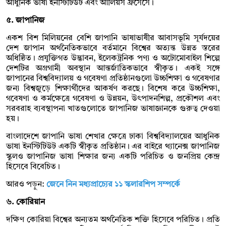
আধুনিক ভাষা ইনস্টিটিউট এবং আলিয়ঁস ফ্রঁসেসে।
৫. জাপানিজ
একশ বিশ মিলিয়নের বেশি জাপানি ভাষাভাষীর আবাসভূমি সূর্যদয়ের
দেশ জাপান অর্থনৈতিকভাবে বর্তমানে বিশ্বের অত্যন্ত উন্নত স্তরের
অধিষ্ঠিত। প্রযুক্তিগত উদ্ভাবন, ইলেকট্রনিক পণ্য ও অটোমোবাইল শিল্পে
দেশটির অগ্রগামী অবস্থান আন্তর্জাতিকভাবে স্বীকৃত। একই সঙ্গে
জাপানের বিশ্ববিদ্যালয় ও গবেষণা প্রতিষ্ঠানগুলো উচ্চশিক্ষা ও গবেষণার
জন্য বিশ্বজুড়ে শিক্ষার্থীদের আকর্ষণ করছে। বিশেষ করে উচ্চশিক্ষা,
গবেষণা ও কর্মক্ষেত্রে গবেষণা ও উন্নয়ন, উৎপাদনশিল্প, প্রকৌশল এবং
সরবরাহ ব্যবস্থাপনা খাতগুলোতে জাপানিজ ভাষাজ্ঞানকে গুরুত্ব দেওয়া
হয়।
বাংলাদেশে জাপানি ভাষা শেখার ক্ষেত্রে ঢাকা বিশ্ববিদ্যালয়ের আধুনিক
ভাষা ইনস্টিটিউট একটি স্বীকৃত প্রতিষ্ঠান। এর বাইরে থ্যানেক্স জাপানিজ
স্কুলও জাপানিজ ভাষা শিক্ষার জন্য একটি পরিচিত ও জনপ্রিয় কেন্দ্র
হিসেবে বিবেচিত।
আরও পড়ুন:
জেনে নিন মধ্যপ্রাচ্যের ১১ স্কলারশিপ সম্পর্কে
৬. কোরিয়ান
দক্ষিণ কোরিয়া বিশ্বের অন্যতম অর্থনৈতিক শক্তি হিসেবে পরিচিত। প্রতি