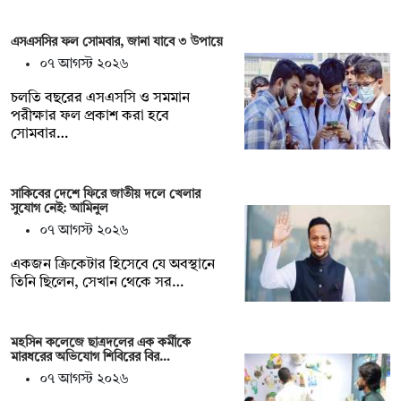
এসএসসির ফল সোমবার, জানা যাবে ৩ উপায়ে
০৭ আগস্ট ২০২৬
চলতি বছরের এসএসসি ও সমমান
পরীক্ষার ফল প্রকাশ করা হবে
সোমবার…
সাকিবের দেশে ফিরে জাতীয় দলে খেলার
সুযোগ নেই: আমিনুল
০৭ আগস্ট ২০২৬
একজন ক্রিকেটার হিসেবে যে অবস্থানে
তিনি ছিলেন, সেখান থেকে সর…
মহসিন কলেজে ছাত্রদলের এক কর্মীকে
মারধরের অভিযোগ শিবিরের বির…
০৭ আগস্ট ২০২৬