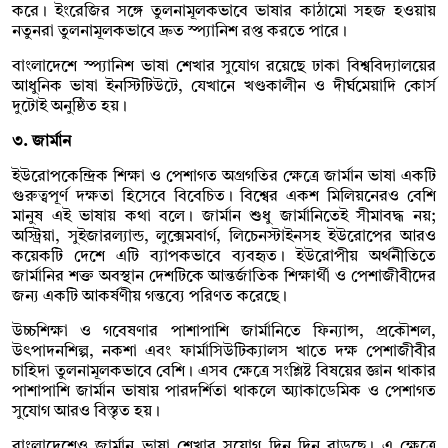
করে। ইংরেজির সঙ্গে তুলনামূলকভাবে ভাষার কাঠামো সহজ হওয়ায়
নতুনরা তুলনামূলকভাবে দ্রুত স্প্যানিশ রপ্ত করতে পারে।
বাংলাদেশে স্প্যানিশ ভাষা শেখার সুযোগ রয়েছে ঢাকা বিশ্ববিদ্যালয়ের
আধুনিক ভাষা ইনস্টিটিউটে, যেখানে খণ্ডকালীন ও দীর্ঘমেয়াদি কোর্স
দুটোই অনুষ্ঠিত হয়।
৩. জার্মান
ইউরোপকেন্দ্রিক শিক্ষা ও পেশাগত অগ্রগতির ক্ষেত্রে জার্মান ভাষা একটি
গুরুত্বপূর্ণ দক্ষতা হিসেবে বিবেচিত। বিশ্বের একশ মিলিয়নেরও বেশি
মানুষ এই ভাষায় কথা বলে। জার্মান শুধু জার্মানিতেই সীমাবদ্ধ নয়;
অস্ট্রিয়া, সুইজারল্যান্ড, লুক্সেমবার্গ, লিচেনস্টাইনসহ ইউরোপের আরও
কয়েকটি দেশে এটি ব্যাপকভাবে ব্যবহৃত। ইউরোপীয় অর্থনীতিতে
জার্মানির শক্ত অবস্থান দেশটিকে আন্তর্জাতিক শিক্ষার্থী ও পেশাজীবীদের
জন্য একটি আকর্ষণীয় গন্তব্যে পরিণত করেছে।
উচ্চশিক্ষা ও গবেষণার পাশাপাশি জার্মানিতে ফিন্যান্স, প্রকৌশল,
উৎপাদনশিল্প, নকশা এবং ফার্মাসিউটিক্যালস খাতে দক্ষ পেশাজীবীর
চাহিদা তুলনামূলকভাবে বেশি। এসব ক্ষেত্রে সংশ্লিষ্ট বিষয়ের জ্ঞান থাকার
পাশাপাশি জার্মান ভাষায় পারদর্শিতা থাকলে অ্যাকাডেমিক ও পেশাগত
সুযোগ আরও বিস্তৃত হয়।
বাংলাদেশেও জার্মান ভাষা শেখার সুযোগ দিন দিন বাড়ছে। এ ক্ষেত্রে