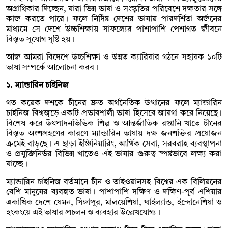
অগ্রাধিকার দিচ্ছেন, যারা ভিন্ন ভাষা ও সংস্কৃতির পরিবেশে দক্ষতার সঙ্গে
কাজ করতে পারে। ফলে নির্দিষ্ট দেশের ভাষায় পারদর্শিতা অর্জনের
মাধ্যমে সে দেশে উচ্চশিক্ষায় সাফল্যের পাশাপাশি পেশাগত জীবনে
বিস্তৃত সুযোগ সৃষ্টি হয়।
আজ আমরা বিদেশে উচ্চশিক্ষা ও উন্নত ক্যারিয়ার গঠনে সহায়ক ১০টি
ভাষা সম্পর্কে আলোচনা করব।
১. ম্যান্ডারিন চাইনিজ
গত কয়েক দশকে চীনের দ্রুত অর্থনৈতিক উত্থানের ফলে ম্যান্ডারিন
চাইনিজ বিশ্বজুড়ে একটি প্রভাবশালী ভাষা হিসেবে জায়গা করে নিয়েছে।
বিশেষ করে উৎপাদনভিত্তিক শিল্প ও আন্তর্জাতিক রপ্তানি খাতে চীনের
বিস্তৃত অংশগ্রহণের কারণে ম্যান্ডারিন ভাষায় দক্ষ জনশক্তির প্রয়োজন
ক্রমেই বাড়ছে। এ ছাড়া ইঞ্জিনিয়ারিং, আর্থিক সেবা, সরবরাহ ব্যবস্থাপনা
ও প্রযুক্তিনির্ভর বিভিন্ন খাতেও এই ভাষার গুরুত্ব স্পষ্টভাবে লক্ষ্য করা
যাচ্ছে।
ম্যান্ডারিন চাইনিজ বর্তমানে চীন ও তাইওয়ানসহ বিশ্বের এক বিলিয়নের
বেশি মানুষের ব্যবহৃত ভাষা। পাশাপাশি দক্ষিণ ও দক্ষিণ-পূর্ব এশিয়ার
একাধিক দেশে যেমন, সিঙ্গাপুর, মালয়েশিয়া, থাইল্যান্ড, ইন্দোনেশিয়া ও
হংকংয়ে এই ভাষার প্রচলন ও ব্যবহার উল্লেখযোগ্য।