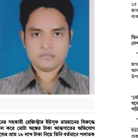
১৫
জন্
ব্য
তিন
দেখ
জগন
আগস
উ
‘নে
গবে
পর
লিনের সহকারী রেজিস্ট্রার ইউসূফ রায়হানের বিরুদ্ধে
ষর জাল করে মোটা অঙ্কের টাকা আত্মসাতের অভিযোগ
ইউজ
ডের প্রায় ১৮ লাখ টাকা নিয়ে তিনি বর্তমানে পলাতক
প্র