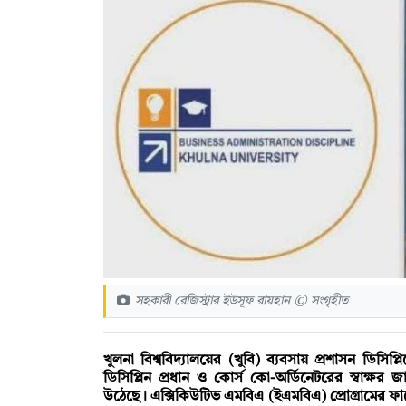
সহকারী রেজিস্ট্রার ইউসূফ রায়হান © সংগৃহীত
খুলনা বিশ্ববিদ্যালয়ের (খুবি) ব্যবসায় প্রশাসন ডিসিপ্
ডিসিপ্লিন প্রধান ও কোর্স কো-অর্ডিনেটরের স্বাক্
উঠেছে। এক্সিকিউটিভ এমবিএ (ইএমবিএ) প্রোগ্রামের ফান্