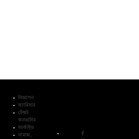
বিজ্ঞাপন
ক্যারিয়ার
টেক্সট
অনুসরণ করুন
কনভার্টার
আর্কাইভ
নামাজ,