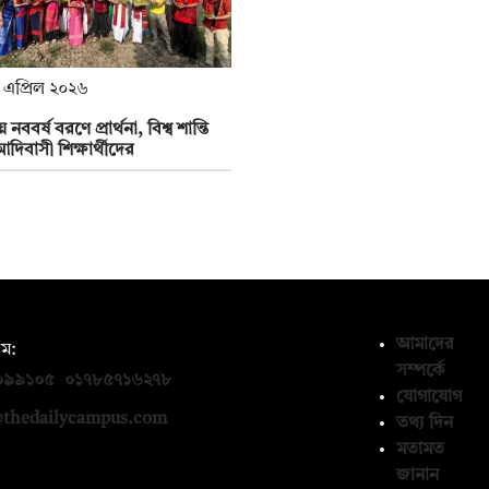
 এপ্রিল ২০২৬
 নববর্ষ বরণে প্রার্থনা, বিশ্ব শান্তি
দিবাসী শিক্ষার্থীদের
আমাদের
ম:
সম্পর্কে
০৯৯১০৫
,
০১৭৮৫৭১৬২৭৮
যোগাযোগ
thedailycampus.com
তথ্য দিন
মতামত
জানান