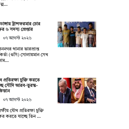
কল্প…
াডাঙ্গায় ট্রান্সফরমার চোর
রের ৬ সদস্য গ্রেপ্তার
০৭ আগস্ট ২০২৬
ননগর থানার ভারপ্রাপ্ত
মকর্তা (ওসি) সোলায়মান সেখ
নাম…
 প্রতিরক্ষা চুক্তি করতে
্ছে সৌদি আরব-তুরস্ক-
িস্তান
০৭ আগস্ট ২০২৬
পক্ষীয় যৌথ প্রতিরক্ষা চুক্তি
াক্ষর করতে যাচ্ছে তিন …