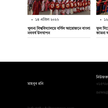
১৪ এপ্রিল ২০২৬
১২
খুলনা বিশ্ববিদ্যালয়ে বর্ণিল আয়োজনে বাংলা
ফুল দিয়ে
নববর্ষ উদযাপন
কামনা আ
সম্পাদক:
নিউজরু
মাহবুব রনি
০১৫৭২
দ্য ডেইলি ক্যাম্পাস, দ্বিতীয় তলা, হাসান
news@
হোল্ডিংস, ৫২/১ নিউ ইস্কাটন রোড, ঢাকা
১০০০