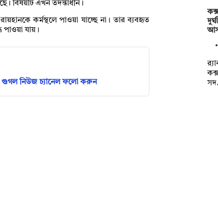
ছে। বিষয়টি এখন তদন্তাধীন।
কক্
য়হানকে কর্মস্থলে পাওয়া যাচ্ছে না। তার ব্যবহৃত
দুর
 পাওয়া যায়।
আস
র‌্
কক্
গুগল নিউজ চ্যানেল ফলো করুন
সদ