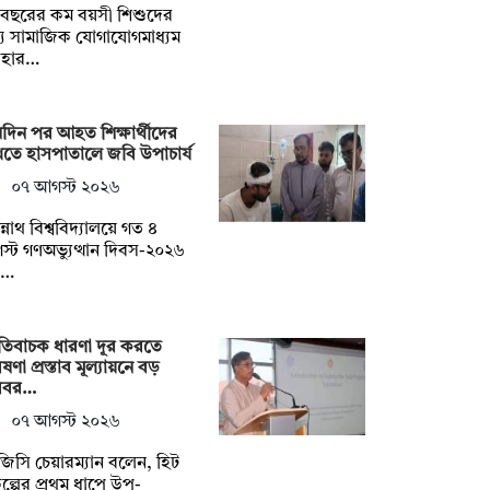
 বছরের কম বয়সী শিশুদের
য সামাজিক যোগাযোগমাধ্যম
বহার…
দিন পর আহত শিক্ষার্থীদের
তে হাসপাতালে জবি উপাচার্য
০৭ আগস্ট ২০২৬
্নাথ বিশ্ববিদ্যালয়ে গত ৪
্ট গণঅভ্যুত্থান দিবস-২০২৬
প…
তিবাচক ধারণা দূর করতে
ষণা প্রস্তাব মূল্যায়নে বড়
িবর…
০৭ আগস্ট ২০২৬
িসি চেয়ারম্যান বলেন, হিট
কল্পের প্রথম ধাপে উপ-