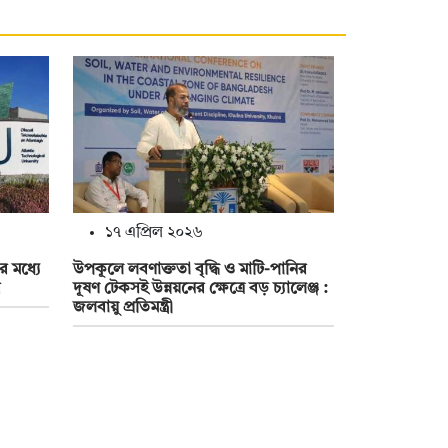
১৭ এপ্রিল ২০২৬
র মধ্যে
উপকূলে লবণাক্ততা বৃদ্ধি ও মাটি-পানির
র
দূষণ টেকসই উন্নয়নের ক্ষেত্রে বড় চ্যালেঞ্জ :
জলবায়ু প্রতিমন্ত্রী