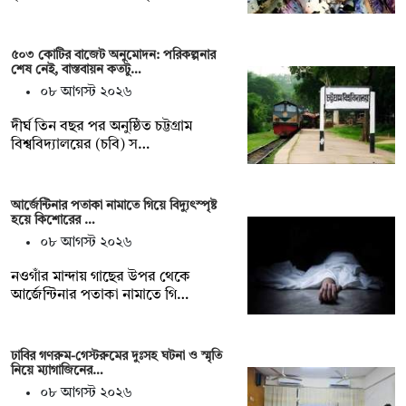
৫০৩ কোটির বাজেট অনুমোদন: পরিকল্পনার
শেষ নেই, বাস্তবায়ন কতটু…
০৮ আগস্ট ২০২৬
দীর্ঘ তিন বছর পর অনুষ্ঠিত চট্টগ্রাম
বিশ্ববিদ্যালয়ের (চবি) স…
আর্জেন্টিনার পতাকা নামাতে গিয়ে বিদ্যুৎস্পৃষ্ট
হয়ে কিশোরের …
০৮ আগস্ট ২০২৬
নওগাঁর মান্দায় গাছের উপর থেকে
আর্জেন্টিনার পতাকা নামাতে গি…
ঢাবির গণরুম-গেস্টরুমের দুঃসহ ঘটনা ও স্মৃতি
নিয়ে ম্যাগাজিনের…
০৮ আগস্ট ২০২৬