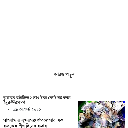
আরও পড়ুন
কৃষকের কষ্টার্জিত ২ লাখ টাকা কেটে নষ্ট করল
ইঁদুর-উইপোকা
০৯ আগস্ট ২০২৬
গাইবান্ধার সুন্দরগঞ্জ উপজেলায় এক
কৃষকের দীর্ঘ দিনের কষ্টার্…