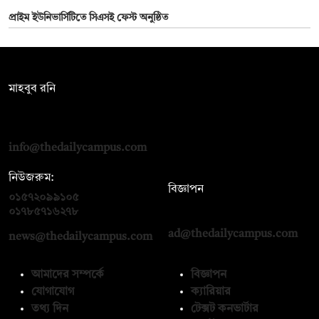
প্রাইম ইউনিভার্সিটিতে সিএসই ফেস্ট অনুষ্ঠিত
সম্পাদক:
মাহবুব রনি
দ্য ডেইলি ক্যাম্পাস, দ্বিতীয় তলা, হাসান হোল্ডিংস, ৫২/১ নিউ ইস্কাটন
রোড, ঢাকা ১০০০
info@thedailycampus.com
নিউজরুম:
বিজ্ঞাপন
০১৫৭২০৯৯১০৫
,
০১৭১২১৩৬৫৯৩
০১৭৮৫৭১৬২৭৮
ad@thedailycampus.com
news@thedailycampus.com
আমাদের সম্পর্কে
বিজ্ঞাপন
যোগাযোগ
ক্যারিয়ার
তথ্য দিন
টেক্সট কনভার্টার