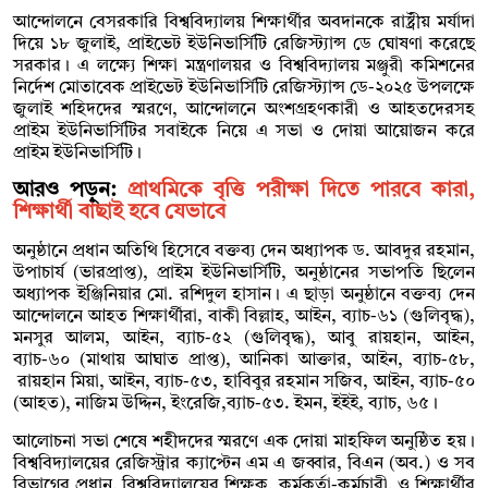
আন্দোলনে বেসরকারি বিশ্ববিদ্যালয় শিক্ষার্থীর অবদানকে রাষ্ট্রীয় মর্যাদা
দিয়ে ১৮ জুলাই, প্রাইভেট ইউনিভার্সিটি রেজিস্ট্যান্স ডে ঘোষণা করেছে
সরকার। এ লক্ষ্যে শিক্ষা মন্ত্রণালয়র ও বিশ্ববিদ্যালয় মঞ্জুরী কমিশনের
নির্দেশ মোতাবেক প্রাইভেট ইউনিভার্সিটি রেজিস্ট্যান্স ডে-২০২৫ উপলক্ষে
জুলাই শহিদদের স্মরণে, আন্দোলনে অংশগ্রহণকারী ও আহতদেরসহ
প্রাইম ইউনিভার্সিটির সবাইকে নিয়ে এ সভা ও দোয়া আয়োজন করে
প্রাইম ইউনিভার্সিটি।
আরও পড়ুন:
প্রাথমিকে বৃত্তি পরীক্ষা দিতে পারবে কারা,
শিক্ষার্থী বাছাই হবে যেভাবে
অনুষ্ঠানে প্রধান অতিথি হিসেবে বক্তব্য দেন অধ্যাপক ড. আবদুর রহমান,
উপাচার্য (ভারপ্রাপ্ত), প্রাইম ইউনিভার্সিটি, অনুষ্ঠানের সভাপতি ছিলেন
অধ্যাপক ইঞ্জিনিয়ার মো. রশিদুল হাসান। এ ছাড়া অনুষ্ঠানে বক্তব্য দেন
আন্দোলনে আহত শিক্ষার্থীরা, বাকী বিল্লাহ, আইন, ব্যাচ-৬১ (গুলিবৃদ্ধ),
মনসুর আলম, আইন, ব্যাচ-৫২ (গুলিবৃদ্ধ), আবু রায়হান, আইন,
ব্যাচ-৬০ (মাথায় আঘাত প্রাপ্ত), আনিকা আক্তার, আইন, ব্যাচ-৫৮,
রায়হান মিয়া, আইন, ব্যাচ-৫৩, হাবিবুর রহমান সজিব, আইন, ব্যাচ-৫০
(আহত), নাজিম উদ্দিন, ইংরেজি,ব্যাচ-৫৩. ইমন, ইইই, ব্যাচ, ৬৫।
আলোচনা সভা শেষে শহীদদের স্মরণে এক দোয়া মাহফিল অনুষ্ঠিত হয়।
বিশ্ববিদ্যালয়ের রেজিস্ট্রার ক্যাপ্টেন এম এ জব্বার, বিএন (অব.) ও সব
বিভাগের প্রধান, বিশ্ববিদ্যালয়ের শিক্ষক, কর্মকর্তা-কর্মচারী, ও শিক্ষার্থীর