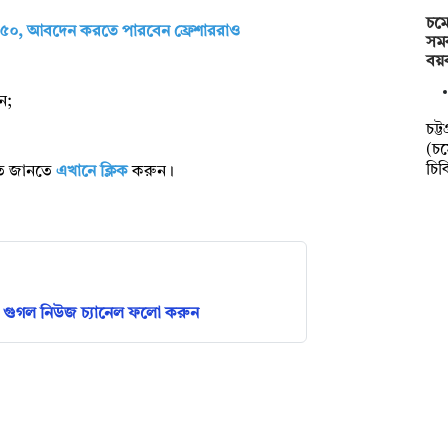
চমে
দ ৫০, আবদেন করতে পারবেন ফ্রেশাররাও
সমক
বয়
ন;
চট্
(চম
চি
রিত জানতে
এখানে ক্লিক
করুন।
গুগল নিউজ চ্যানেল ফলো করুন