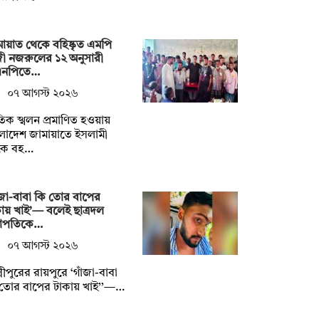
ায়াত থেকে বহিষ্কৃত এমপি
ী নজরুলের ১২ অনুসারী
এনপিতে…
০৭ আগস্ট ২০২৬
িক স্খলন প্রমাণিত হওয়ায়
লাদেশ জামায়াতে ইসলামী
কে বহ…
ঁজা-বাবা কি তোর বাপের
ায় খাই’— বলেই ছাত্রদল
াপতিকে…
০৭ আগস্ট ২০২৬
ষ্মীপুরের রায়পুরে ‘গাঁজা-বাবা
তোর বাপের টাকায় খাই’’—…