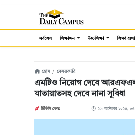
সর্বশেষ
শিক্ষাঙ্গন
উচ্চশিক্ষা
শিক্ষা প্র
হোম
বেসরকারি
এমটিও নিয়োগ দেবে আরএফএল 
যাতায়াতসহ দেবে নানা সুবিধা
টিডিসি ডেস্ক
২৬ অক্টোবর ২০২৫, ০