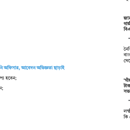
জাম
গাজ
বি
নৈত
বাং
থে
রেইনি অফিসার, আবেদন অভিজ্ঞতা ছাড়াই
াপ্য হবেন;
‘গা
টাক
ন;
সভ
লক্
কি 