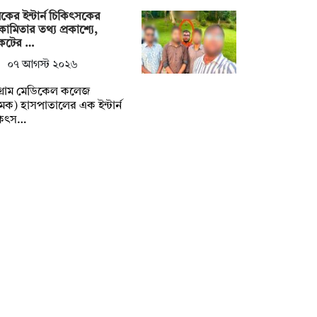
কের ইন্টার্ন চিকিৎসকের
ামিতার তথ্য প্রকাশ্যে,
কটের …
০৭ আগস্ট ২০২৬
টগ্রাম মেডিকেল কলেজ
েক) হাসপাতালের এক ইন্টার্ন
কিৎস…