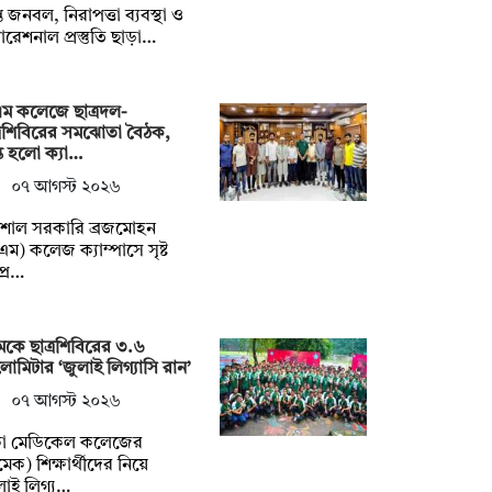
াপ্ত জনবল, নিরাপত্তা ব্যবস্থা ও
রেশনাল প্রস্তুতি ছাড়া…
ম কলেজে ছাত্রদল-
্রশিবিরের সমঝোতা বৈঠক,
্ত হলো ক্যা…
০৭ আগস্ট ২০২৬
িশাল সরকারি ব্রজমোহন
এম) কলেজ ক্যাম্পাসে সৃষ্ট
প্র…
েকে ছাত্রশিবিরের ৩.৬
োমিটার ‘জুলাই লিগ্যাসি রান’
০৭ আগস্ট ২০২৬
কা মেডিকেল কলেজের
মেক) শিক্ষার্থীদের নিয়ে
লাই লিগ্য…