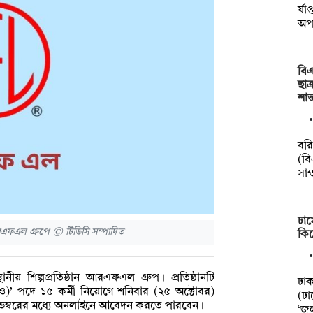
র্য
অপা
বিএ
ছাত
শান
বর
(বি
সাম্
ঢাম
এফএল গ্রুপে © টিডিসি সম্পাদিত
কিল
ানীয় শিল্পপ্রতিষ্ঠান আরএফএল গ্রুপ। প্রতিষ্ঠানটি
ঢা
মটিও)’ পদে ১৫ কর্মী নিয়োগে শনিবার (২৫ অক্টোবর)
(ঢা
২৪ নভেম্বরের মধ্যে অনলাইনে আবেদন করতে পারবেন।
‘জু