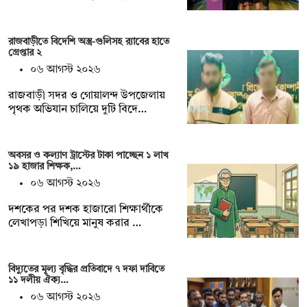
রাজবাড়ীতে বিদেশি অস্ত্র-গুলিসহ র‍্যাবের হাতে
গ্রেপ্তার ২
০৬ আগস্ট ২০২৬
রাজবাড়ী সদর ও গোয়ালন্দ উপজেলায়
পৃথক অভিযান চালিয়ে দুটি বিদে…
অবসর ও কল্যাণ ট্রাস্টের টাকা পাচ্ছেন ১ লাখ
১৯ হাজার শিক্ষক,…
০৬ আগস্ট ২০২৬
দশকের পর দশক হাজারো শিক্ষার্থীকে
লেখাপড়া শিখিয়ে মানুষ করার …
বিদ্যুতের মূল্য বৃদ্ধির প্রতিবাদে ৭ দফা দাবিতে
১১ দলীয় ঐক্য…
০৬ আগস্ট ২০২৬