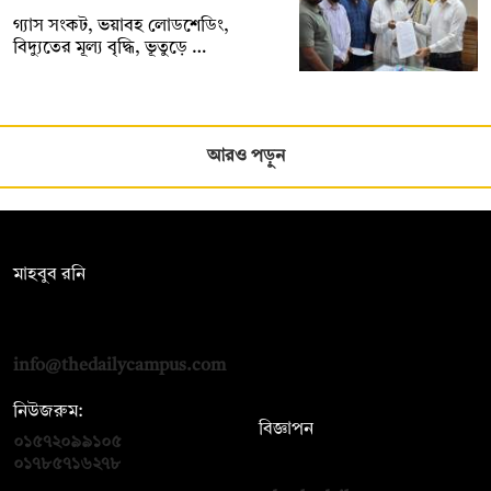
গ্যাস সংকট, ভয়াবহ লোডশেডিং,
বিদ্যুতের মূল্য বৃদ্ধি, ভূতুড়ে …
আরও পড়ুন
সম্পাদক:
মাহবুব রনি
দ্য ডেইলি ক্যাম্পাস, দ্বিতীয় তলা, হাসান হোল্ডিংস, ৫২/১ নিউ ইস্কাটন
রোড, ঢাকা ১০০০
info@thedailycampus.com
নিউজরুম:
বিজ্ঞাপন
০১৫৭২০৯৯১০৫
,
০১৭১২১৩৬৫৯৩
০১৭৮৫৭১৬২৭৮