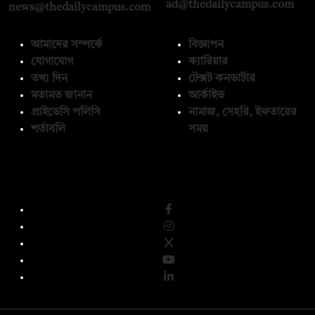
ad@thedailycampus.com
news@thedailycampus.com
আমাদের সম্পর্কে
বিজ্ঞাপন
যোগাযোগ
ক্যারিয়ার
তথ্য দিন
টেক্সট কনভার্টার
মতামত জানান
আর্কাইভ
প্রাইভেসি পলিসি
নামাজ, সেহরি, ইফতারের
শর্তাবলি
সময়
অনুসরণ করুন