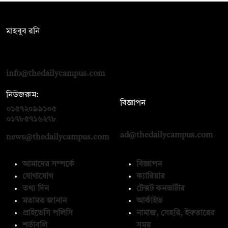
সম্পাদক:
মাহবুব রনি
দ্য ডেইলি ক্যাম্পাস, দ্বিতীয় তলা, হাসান হোল্ডিংস, ৫২/১ নিউ ইস্কাটন
রোড, ঢাকা ১০০০
info@thedailycampus.com
নিউজরুম:
বিজ্ঞাপন
০১৫৭২০৯৯১০৫
,
০১৭১২১৩৬৫৯৩
০১৭৮৫৭১৬২৭৮
ad@thedailycampus.com
news@thedailycampus.com
আমাদের সম্পর্কে
বিজ্ঞাপন
যোগাযোগ
ক্যারিয়ার
তথ্য দিন
টেক্সট কনভার্টার
মতামত জানান
আর্কাইভ
প্রাইভেসি পলিসি
নামাজ, সেহরি, ইফতারের
শর্তাবলি
সময়