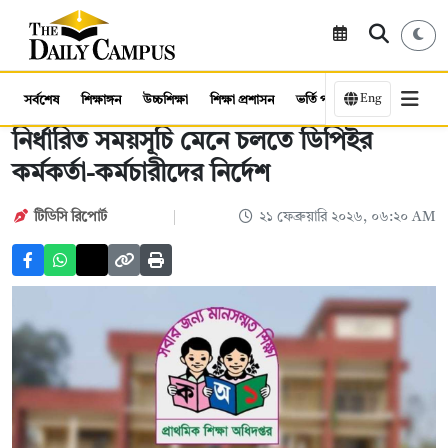
Eng
সর্বশেষ
শিক্ষাঙ্গন
উচ্চশিক্ষা
শিক্ষা প্রশাসন
ভর্তি পরীক্ষা
কর্মসংস্থান
নির্ধারিত সময়সূচি মেনে চলতে ডিপিইর
কর্মকর্তা-কর্মচারীদের নির্দেশ
টিডিসি রিপোর্ট
২১ ফেব্রুয়ারি ২০২৬, ০৬:২০ AM