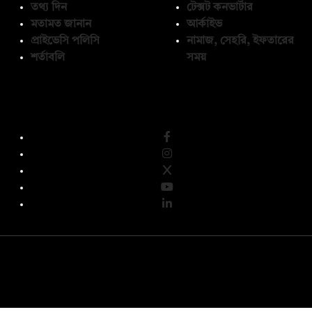
তথ্য দিন
টেক্সট কনভার্টার
মতামত জানান
আর্কাইভ
প্রাইভেসি পলিসি
নামাজ, সেহরি, ইফতারের
শর্তাবলি
সময়
অনুসরণ করুন
© কপিরাইট 2026, দ্য ডেইলি ক্যাম্পাস লিমিটেড