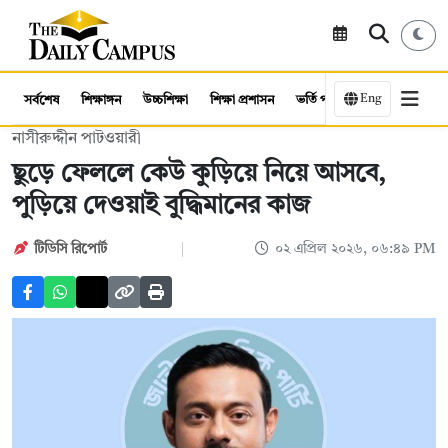
Eng
সর্বশেষ
শিক্ষাঙ্গন
উচ্চশিক্ষা
শিক্ষা প্রশাসন
ভর্তি পরীক্ষা
কর্মসংস্থান
নাসীরুদ্দীন পাটওয়ারী
ছুড়ে ফেললে কেউ কুড়িয়ে নিয়ে আসবে,
পুড়িয়ে দেওয়াই বুদ্ধিমানের কাজ
টিডিসি রিপোর্ট
০২ এপ্রিল ২০২৬, ০৬:৪৯ PM