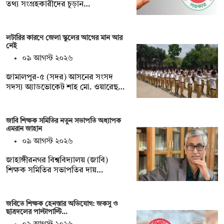
তথ্য সংগ্রহকারীদের চূড়ান…
লটারির কারণে জেলা স্কুলের আগের মান আর
নেই
০৯ আগস্ট ২০২৬
জামালপুর-৫ (সদর) আসনের সংসদ
সদস্য অ্যাডভোকেট শাহ মো. ওয়ারেছ…
জাবি শিক্ষক সমিতির নতুন সভাপতি অধ্যাপক
এমরান জাহান
০৯ আগস্ট ২০২৬
জাহাঙ্গীরনগর বিশ্ববিদ্যালয় (জাবি)
শিক্ষক সমিতির সভাপতির দায়…
জবিতে শিক্ষক হেনস্তার অভিযোগ: জকসু ও
ছাত্রদলের পাল্টাপাল্টি…