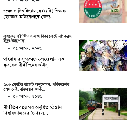
০৯ আগস্ট ২০২৬
জগন্নাথ বিশ্ববিদ্যালয়ে (জবি) শিক্ষক
হেনস্তার অভিযোগকে কেন্দ…
কৃষকের কষ্টার্জিত ২ লাখ টাকা কেটে নষ্ট করল
ইঁদুর-উইপোকা
০৯ আগস্ট ২০২৬
গাইবান্ধার সুন্দরগঞ্জ উপজেলায় এক
কৃষকের দীর্ঘ দিনের কষ্টার্…
৫০৩ কোটির বাজেট অনুমোদন: পরিকল্পনার
শেষ নেই, বাস্তবায়ন কতটু…
০৮ আগস্ট ২০২৬
দীর্ঘ তিন বছর পর অনুষ্ঠিত চট্টগ্রাম
বিশ্ববিদ্যালয়ের (চবি) স…