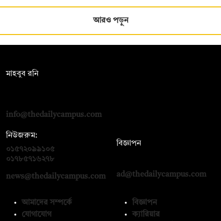
আরও পড়ুন
সম্পাদক:
মাহবুব রনি
দ্য ডেইলি ক্যাম্পাস, দ্বিতীয় তলা, হাসান হোল্ডিংস, ৫২/১ নিউ ইস্কাটন
রোড, ঢাকা ১০০০
info@thedailycampus.com
নিউজরুম:
বিজ্ঞাপন
০১৫৭২০৯৯১০৫
,
০১৭১২১৩৬৫৯৩
০১৭৮৫৭১৬২৭৮
ad@thedailycampus.com
news@thedailycampus.com
আমাদের সম্পর্কে
বিজ্ঞাপন
যোগাযোগ
ক্যারিয়ার