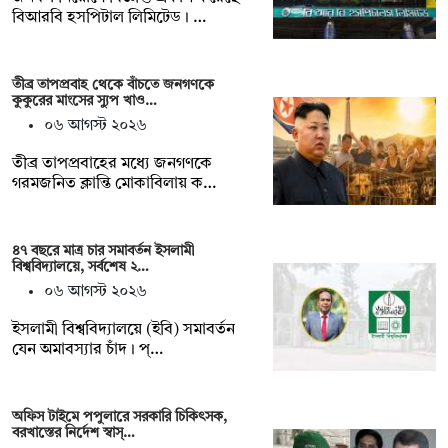
বিআরবি হসপিটাল লিমিটেড। …
তীব্র তাপপ্রবাহ থেকে বাঁচতে জনগণকে
কুকুরের মাংসের স্যুপ খাও…
০৬ আগস্ট ২০২৬
তীব্র তাপপ্রবাহের মধ্যে জনগণকে
গরমজনিত ক্লান্তি মোকাবিলায় ক…
৪৭ বছরে মাত্র চার সমাবর্তন ইসলামী
বিশ্ববিদ্যালয়ে, সর্বশেষ ২…
০৬ আগস্ট ২০২৬
ইসলামী বিশ্ববিদ্যালয়ে (ইবি) সমাবর্তন
যেন অমাবস্যার চাঁদ। প্…
অফিস টাইমে পপুলারে সরকারি চিকিৎসক,
বরখাস্তের নির্দেশ স্বাস্…