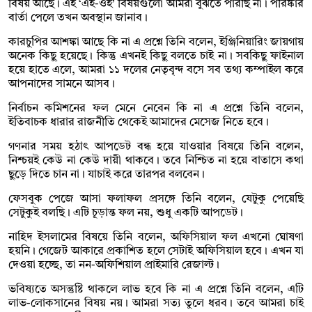
বিষয় আছে। এই ‘এই-ওই’ বিষয়গুলো আমরা বুঝতে পারছি না। পরিষ্কার
বার্তা পেলে তখন অবস্থান জানাব।
কারচুপির আশঙ্কা আছে কি না এ প্রশ্নে তিনি বলেন, ইঞ্জিনিয়ারিং জায়গায়
অনেক কিছু হয়েছে। কিন্তু এখনই কিছু বলতে চাই না। সবকিছু ফাইনাল
হয়ে হাতে এলে, আমরা ১১ দলের নেতৃবৃন্দ বসে সব তথ্য কম্পাইল করে
আপনাদের সামনে আসব।
নির্বাচন কমিশনের ফল মেনে নেবেন কি না এ প্রশ্নে তিনি বলেন,
ইতিবাচক ধারার রাজনীতি থেকেই আমাদের মেসেজ নিতে হবে।
গণনার সময় হঠাৎ আপডেট বন্ধ হয়ে যাওয়ার বিষয়ে তিনি বলেন,
নিশ্চয়ই কেউ না কেউ দায়ী থাকবে। তবে নিশ্চিত না হয়ে বাতাসে কথা
ছুড়ে দিতে চান না। যাচাই করে তারপর বলবেন।
ফেসবুক পেজে আসা ফলাফল প্রসঙ্গে তিনি বলেন, যেটুকু পেয়েছি
সেটুকুই বলছি। এটি চূড়ান্ত ফল নয়, শুধু একটি আপডেট।
নাহিদ ইসলামের বিষয়ে তিনি বলেন, অফিসিয়াল ফল এখনো ঘোষণা
হয়নি। গেজেট আকারে প্রকাশিত হলে সেটাই অফিসিয়াল হবে। এখন যা
দেওয়া হচ্ছে, তা নন-অফিশিয়াল প্রাইমারি রেজাল্ট।
ভবিষ্যতে অসন্তুষ্টি থাকলে লাভ হবে কি না এ প্রশ্নে তিনি বলেন, এটি
লাভ-লোকসানের বিষয় নয়। আমরা সত্য তুলে ধরব। তবে আমরা চাই