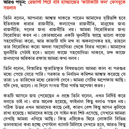
আরও পড়ুন:
রেজাল্ট শিটে ববি হাজ্জাজের ‘কাটাকাটি ফল’ ফেসবুকে
সয়লাব
তিনি বলেন, আপনারা আশ্বস্ত থাকতে পারেন আমাদের দৃষ্টিভঙ্গি হবে
ইতিবাচক ধারার রাজনীতি, কল্যাণের রাজনীতি, মানুষের জন্য
রাজনীতি; দলের জন্য রাজনীতি নয়। আমরা বিরোধিতার জন্য
বিরোধিতা করব না। কোরআনের একটি মূলনীতি আছে ভালো কাজে
সহযোগিতা করো, আর কাজটি যদি মন্দ বা অকল্যাণকর হয়, তাহলে
তার বিরোধিতা করো অথবা সহযোগিতা থেকে বিরত থাকো। আমাদের
মূলনীতি সেটাই হবে। ভালো কাজে সহযোগিতা থাকবে, মন্দ কাজে
জনগণের অধিকার রক্ষায় আমরা কথা বলব।
তিনি বলেন, বিস্তারিত ক্ষুদ্রাতিক্ষুদ্র বিষয়গুলো আমরা কাল বা পরশুর
মধ্যে পেয়ে যেতে পারি। সরকার ও নির্বাচন কমিশন আশ্বস্ত করেছে যে
তারা ১৩ তারিখের মধ্যে রেজাল্ট দেবে। আমরা সেটির অপেক্ষায় আছি।
যদি দেয়, ভালো। না দিলে সংগত সীমা পর্যন্ত অপেক্ষা করব।
কতটি আসনে জয় পেয়েছেন এ প্রশ্নে তিনি বলেন, এখন নির্দিষ্ট করে
বলতে চাই না। রাত অনেক হয়েছে, ফাইনাল কিছু বলাও সম্ভব নয়।
সঠিক উত্তর এখন আমাদের কাছে নেই, কারণ বেশ কিছু আসন ঝুলিয়ে
রাখা হয়েছে। আমাদের কাছে যে সাইন করা শিট এসেছে, সেখানে আমরা
দেখছি আমরা এগিয়ে আছি। কিন্তু এটিকেও ঘিরে লোকালি বিভিন্ন
তালবাহানা করা হচ্ছে পোস্টাল ব্যালট মিলিয়ে দেখতে হবে, আরও কিছু