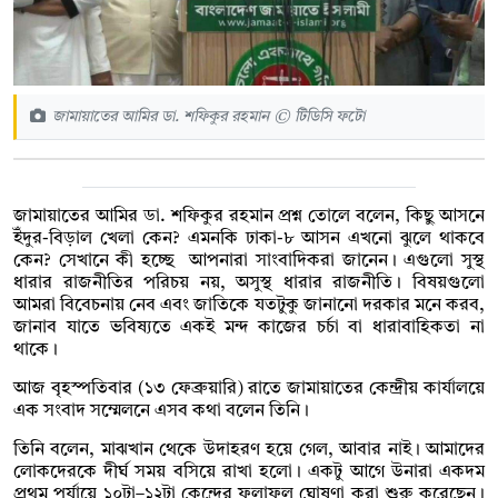
জামায়াতের আমির ডা. শফিকুর রহমান © টিডিসি ফটো
জামায়াতের আমির ডা. শফিকুর রহমান প্রশ্ন তোলে বলেন, কিছু আসনে
ইঁদুর-বিড়াল খেলা কেন? এমনকি ঢাকা-৮ আসন এখনো ঝুলে থাকবে
কেন? সেখানে কী হচ্ছে আপনারা সাংবাদিকরা জানেন। এগুলো সুস্থ
ধারার রাজনীতির পরিচয় নয়, অসুস্থ ধারার রাজনীতি। বিষয়গুলো
আমরা বিবেচনায় নেব এবং জাতিকে যতটুকু জানানো দরকার মনে করব,
জানাব যাতে ভবিষ্যতে একই মন্দ কাজের চর্চা বা ধারাবাহিকতা না
থাকে।
আজ বৃহস্পতিবার (১৩ ফেব্রুয়ারি) রাতে জামায়াতের কেন্দ্রীয় কার্যালয়ে
এক সংবাদ সম্মেলনে এসব কথা বলেন তিনি।
তিনি বলেন, মাঝখান থেকে উদাহরণ হয়ে গেল, আবার নাই। আমাদের
লোকদেরকে দীর্ঘ সময় বসিয়ে রাখা হলো। একটু আগে উনারা একদম
প্রথম পর্যায়ে ১০টা–১২টা কেন্দ্রের ফলাফল ঘোষণা করা শুরু করেছেন।