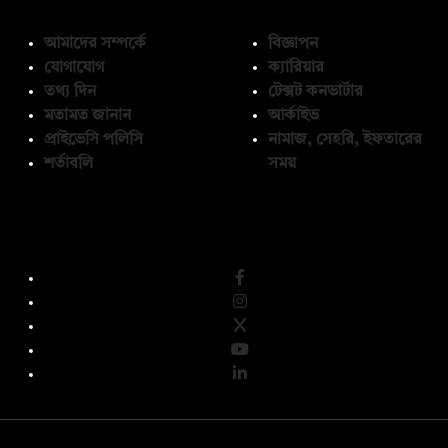
আমাদের সম্পর্কে
বিজ্ঞাপন
যোগাযোগ
ক্যারিয়ার
তথ্য দিন
টেক্সট কনভার্টার
মতামত জানান
আর্কাইভ
প্রাইভেসি পলিসি
নামাজ, সেহরি, ইফতারের
শর্তাবলি
সময়
অনুসরণ করুন