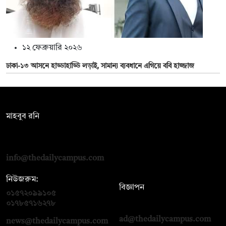
১২ ফেব্রুয়ারি ২০২৬
ঢাকা-১৩ আসনে হাড্ডাহাড্ডি লড়াই, সামান্য ব্যবধানে এগিয়ে ববি হাজ্জাজ
সম্পাদক:
মাহবুব রনি
দ্য ডেইলি ক্যাম্পাস, দ্বিতীয় তলা, হাসান হোল্ডিংস, ৫২/১ নিউ ইস্কাটন
রোড, ঢাকা ১০০০
info@thedailycampus.com
নিউজরুম:
বিজ্ঞাপন
০১৫৭২০৯৯১০৫
,
০১৭১২১৩৬৫৯৩
০১৭৮৫৭১৬২৭৮
ad@thedailycampus.com
news@thedailycampus.com