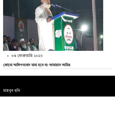
০৩ ফেব্রুয়ারি ২০২৬
কোনো আধিপত্যবাদ মানা হবে না: জামায়াত আমির
সম্পাদক:
মাহবুব রনি
দ্য ডেইলি ক্যাম্পাস, দ্বিতীয় তলা, হাসান হোল্ডিংস, ৫২/১ নিউ ইস্কাটন
রোড, ঢাকা ১০০০
info@thedailycampus.com