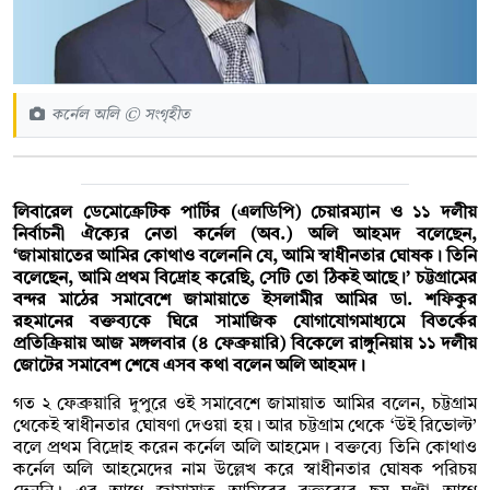
কর্নেল অলি © সংগৃহীত
লিবারেল ডেমোক্রেটিক পার্টির (এলডিপি) চেয়ারম্যান ও ১১ দলীয়
নির্বাচনী ঐক্যের নেতা কর্নেল (অব.) অলি আহমদ বলেছেন,
‘জামায়াতের আমির কোথাও বলেননি যে, আমি স্বাধীনতার ঘোষক। তিনি
বলেছেন, আমি প্রথম বিদ্রোহ করেছি, সেটি তো ঠিকই আছে।’ চট্টগ্রামের
বন্দর মাঠের সমাবেশে জামায়াতে ইসলামীর আমির ডা. শফিকুর
রহমানের বক্তব্যকে ঘিরে সামাজিক যোগাযোগমাধ্যমে বিতর্কের
প্রতিক্রিয়ায় আজ মঙ্গলবার (৪ ফেব্রুয়ারি) বিকেলে রাঙ্গুনিয়ায় ১১ দলীয়
জোটের সমাবেশ শেষে এসব কথা বলেন অলি আহমদ।
গত ২ ফেব্রুয়ারি দুপুরে ওই সমাবেশে জামায়াত আমির বলেন, চট্টগ্রাম
থেকেই স্বাধীনতার ঘোষণা দেওয়া হয়। আর চট্টগ্রাম থেকে ‘উই রিভোল্ট’
বলে প্রথম বিদ্রোহ করেন কর্নেল অলি আহমেদ। বক্তব্যে তিনি কোথাও
কর্নেল অলি আহমেদের নাম উল্লেখ করে স্বাধীনতার ঘোষক পরিচয়