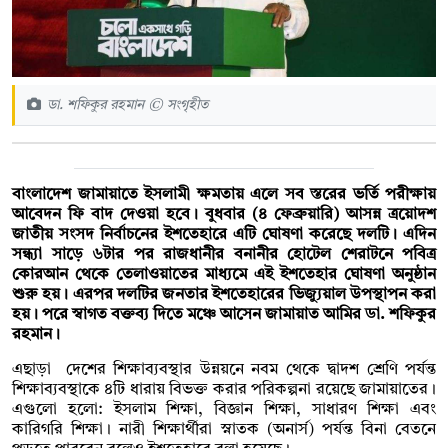
ডা. শফিকুর রহমান © সংগৃহীত
বাংলাদেশ জামায়াতে ইসলামী ক্ষমতায় এলে সব স্তরের ভর্তি পরীক্ষায়
আবেদন ফি বাদ দেওয়া হবে। বুধবার (৪ ফেব্রুয়ারি) আসন্ন ত্রয়োদশ
জাতীয় সংসদ নির্বাচনের ইশতেহারে এটি ঘোষণা করেছে দলটি। এদিন
সন্ধ্যা সাড়ে ৬টার পর রাজধানীর বনানীর হোটেল শেরাটনে পবিত্র
কোরআন থেকে তেলাওয়াতের মাধ্যমে এই ইশতেহার ঘোষণা অনুষ্ঠান
শুরু হয়। এরপর দলটির জনতার ইশতেহারের ভিজ্যুয়াল উপস্থাপন করা
হয়। পরে স্বাগত বক্তব্য দিতে মঞ্চে আসেন জামায়াত আমির ডা. শফিকুর
রহমান।
এছাড়া দেশের শিক্ষাব্যবস্থার উন্নয়নে নবম থেকে দ্বাদশ শ্রেণি পর্যন্ত
শিক্ষাব্যবস্থাকে ৪টি ধারায় বিভক্ত করার পরিকল্পনা রয়েছে জামায়াতের।
এগুলো হলো: ইসলাম শিক্ষা, বিজ্ঞান শিক্ষা, সাধারণ শিক্ষা এবং
কারিগরি শিক্ষা। নারী শিক্ষার্থীরা স্নাতক (অনার্স) পর্যন্ত বিনা বেতনে