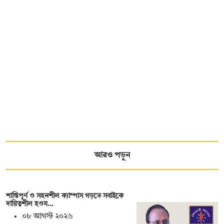
আরও পড়ুন
শান্তিপূর্ণ ও সহনশীল ক্যাম্পাস গড়তে সবাইকে
দায়িত্বশীল হওয…
০৮ আগস্ট ২০২৬