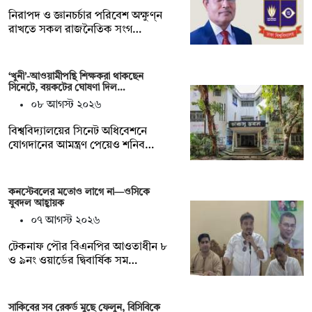
নিরাপদ ও জ্ঞানচর্চার পরিবেশ অক্ষুণ্ন
রাখতে সকল রাজনৈতিক সংগ…
‘খুনী’-আওয়ামীপন্থি শিক্ষকরা থাকছেন
সিনেটে, বয়কটের ঘোষণা দিল…
০৮ আগস্ট ২০২৬
বিশ্ববিদ্যালয়ের সিনেট অধিবেশনে
যোগদানের আমন্ত্রণ পেয়েও শনিব…
কনস্টেবলের মতোও লাগে না—ওসিকে
যুবদল আহ্বায়ক
০৭ আগস্ট ২০২৬
টেকনাফ পৌর বিএনপির আওতাধীন ৮
ও ৯নং ওয়ার্ডের দ্বিবার্ষিক সম…
সাকিবের সব রেকর্ড মুছে ফেলুন, বিসিবিকে