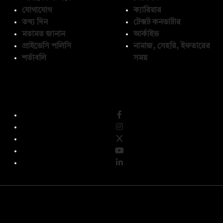
যোগাযোগ
ক্যারিয়ার
তথ্য দিন
টেক্সট কনভার্টার
মতামত জানান
আর্কাইভ
প্রাইভেসি পলিসি
নামাজ, সেহরি, ইফতারের
শর্তাবলি
সময়
অনুসরণ করুন
© কপিরাইট 2026, দ্য ডেইলি ক্যাম্পাস লিমিটেড