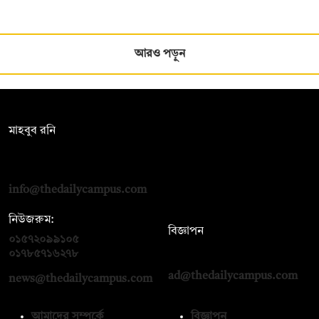
আরও পড়ুন
সম্পাদক:
মাহবুব রনি
দ্য ডেইলি ক্যাম্পাস, দ্বিতীয় তলা, হাসান হোল্ডিংস, ৫২/১ নিউ ইস্কাটন
রোড, ঢাকা ১০০০
info@thedailycampus.com
নিউজরুম:
বিজ্ঞাপন
০১৫৭২০৯৯১০৫
,
০১৭১২১৩৬৫৯৩
০১৭৮৫৭১৬২৭৮
ad@thedailycampus.com
news@thedailycampus.com
আমাদের সম্পর্কে
বিজ্ঞাপন