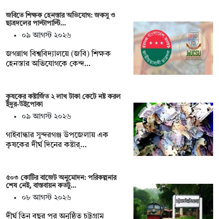
জবিতে শিক্ষক হেনস্তার অভিযোগ: জকসু ও
ছাত্রদলের পাল্টাপাল্টি…
০৯ আগস্ট ২০২৬
জগন্নাথ বিশ্ববিদ্যালয়ে (জবি) শিক্ষক
হেনস্তার অভিযোগকে কেন্দ…
কৃষকের কষ্টার্জিত ২ লাখ টাকা কেটে নষ্ট করল
ইঁদুর-উইপোকা
০৯ আগস্ট ২০২৬
গাইবান্ধার সুন্দরগঞ্জ উপজেলায় এক
কৃষকের দীর্ঘ দিনের কষ্টার্…
৫০৩ কোটির বাজেট অনুমোদন: পরিকল্পনার
শেষ নেই, বাস্তবায়ন কতটু…
০৮ আগস্ট ২০২৬
দীর্ঘ তিন বছর পর অনুষ্ঠিত চট্টগ্রাম