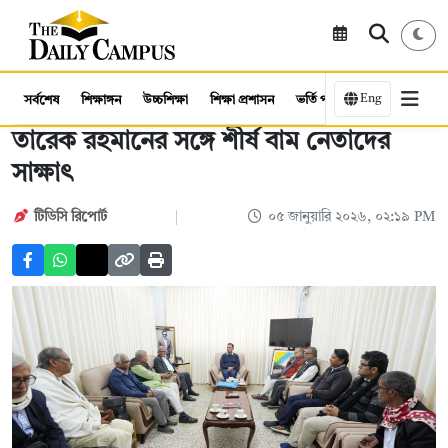
Eng
সর্বশেষ
শিক্ষাঙ্গন
উচ্চশিক্ষা
শিক্ষা প্রশাসন
ভর্তি পরীক্ষা
কর্মসংস্থান
তারেক রহমানের সঙ্গে শীর্ষ বাম নেতাদের
সাক্ষাৎ
টিডিসি রিপোর্ট
০৫ জানুয়ারি ২০২৬, ০২:১৯ PM