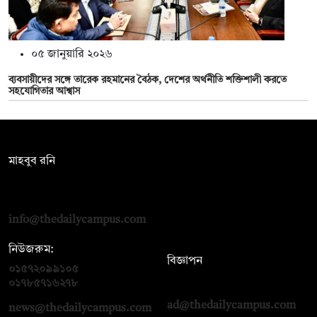
০৫ জানুয়ারি ২০২৬
ব্যবসায়ীদের সঙ্গে তারেক রহমানের বৈঠক, দেশের অর্থনীতি শক্তিশালী করতে
সহযোগিতার আশ্বাস
সম্পাদক:
মাহবুব রনি
দ্য ডেইলি ক্যাম্পাস, দ্বিতীয় তলা, হাসান হোল্ডিংস, ৫২/১ নিউ ইস্কাটন
রোড, ঢাকা ১০০০
info@thedailycampus.com
নিউজরুম:
বিজ্ঞাপন
০১৫৭২০৯৯১০৫
,
০১৭১২১৩৬৫৯৩
০১৭৮৫৭১৬২৭৮
ad@thedailycampus.com
news@thedailycampus.com