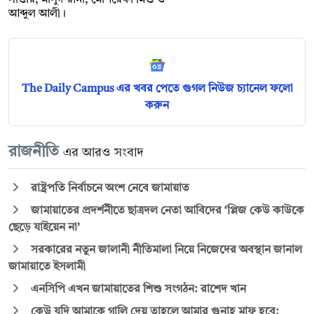
সাত্তার, মাসুদ রানা, মোশরেফা মিশু ও
আব্দুল আলী।
The Daily Campus এর খবর পেতে গুগল নিউজ চ্যানেল ফলো
করুন
রাজনীতি
এর আরও সংবাদ
রাষ্ট্রপতি নির্বাচনে অংশ নেবে জামায়াত
জামায়াতের প্রদর্শনীতে ছাত্রদল নেতা আবিদের ‘প্লিজ কেউ কাউকে
ছেড়ে যাইয়েন না’
সরকারের নতুন জালানী নীতিমালা নিয়ে নিজেদের অবস্থান জানাল
জামায়াতে ইসলামী
এনসিপি এখন জামায়াতের শিশু সংগঠন: রাশেদ খান
কেউ যদি আমাকে গালি দেয় তাহলে আমার গুনাহ মাফ হবে: