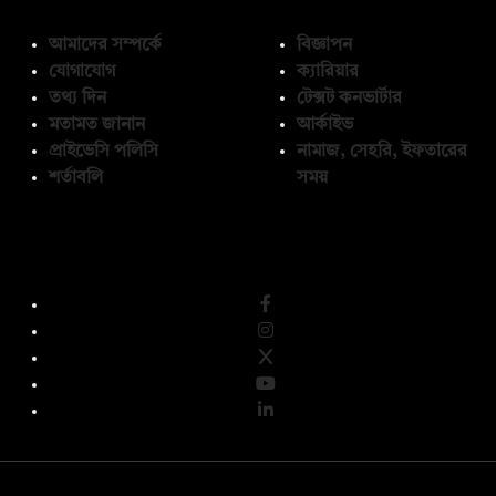
আমাদের সম্পর্কে
বিজ্ঞাপন
যোগাযোগ
ক্যারিয়ার
তথ্য দিন
টেক্সট কনভার্টার
মতামত জানান
আর্কাইভ
প্রাইভেসি পলিসি
নামাজ, সেহরি, ইফতারের
শর্তাবলি
সময়
অনুসরণ করুন
© কপিরাইট 2026, দ্য ডেইলি ক্যাম্পাস লিমিটেড