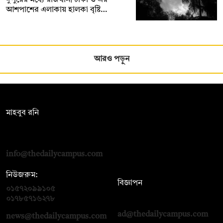
আশপাশের এলাকায় হালকা বৃষ্টি…
আরও পড়ুন
সম্পাদক:
মাহবুব রনি
দ্য ডেইলি ক্যাম্পাস, দ্বিতীয় তলা, হাসান হোল্ডিংস, ৫২/১ নিউ ইস্কাটন
রোড, ঢাকা ১০০০
info@thedailycampus.com
নিউজরুম:
বিজ্ঞাপন
০১৫৭২০৯৯১০৫
,
০১৭১২১৩৬৫৯৩
০১৭৮৫৭১৬২৭৮
ad@thedailycampus.com
news@thedailycampus.com