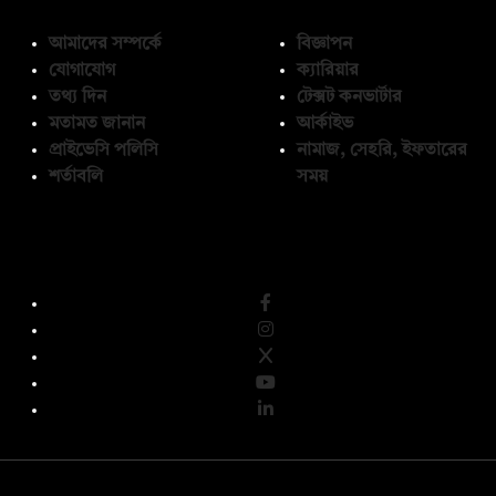
আমাদের সম্পর্কে
বিজ্ঞাপন
যোগাযোগ
ক্যারিয়ার
তথ্য দিন
টেক্সট কনভার্টার
মতামত জানান
আর্কাইভ
প্রাইভেসি পলিসি
নামাজ, সেহরি, ইফতারের
শর্তাবলি
সময়
অনুসরণ করুন
© কপিরাইট 2026, দ্য ডেইলি ক্যাম্পাস লিমিটেড