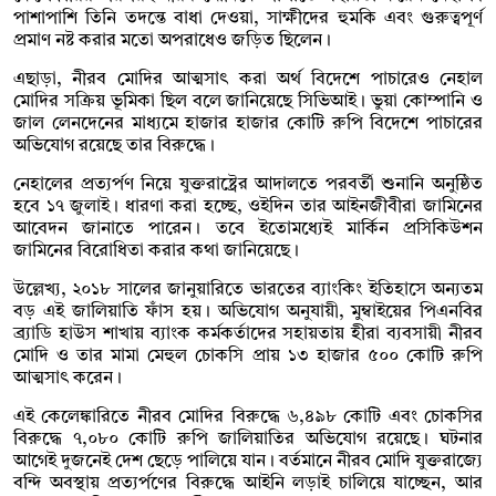
পাশাপাশি তিনি তদন্তে বাধা দেওয়া, সাক্ষীদের হুমকি এবং গুরুত্বপূর্ণ
প্রমাণ নষ্ট করার মতো অপরাধেও জড়িত ছিলেন।
এছাড়া, নীরব মোদির আত্মসাৎ করা অর্থ বিদেশে পাচারেও নেহাল
মোদির সক্রিয় ভূমিকা ছিল বলে জানিয়েছে সিভিআই। ভুয়া কোম্পানি ও
জাল লেনদেনের মাধ্যমে হাজার হাজার কোটি রুপি বিদেশে পাচারের
অভিযোগ রয়েছে তার বিরুদ্ধে।
নেহালের প্রত্যর্পণ নিয়ে যুক্তরাষ্ট্রের আদালতে পরবর্তী শুনানি অনুষ্ঠিত
হবে ১৭ জুলাই। ধারণা করা হচ্ছে, ওইদিন তার আইনজীবীরা জামিনের
আবেদন জানাতে পারেন। তবে ইতোমধ্যেই মার্কিন প্রসিকিউশন
জামিনের বিরোধিতা করার কথা জানিয়েছে।
উল্লেখ্য, ২০১৮ সালের জানুয়ারিতে ভারতের ব্যাংকিং ইতিহাসে অন্যতম
বড় এই জালিয়াতি ফাঁস হয়। অভিযোগ অনুযায়ী, মুম্বাইয়ের পিএনবির
ব্র্যাডি হাউস শাখায় ব্যাংক কর্মকর্তাদের সহায়তায় হীরা ব্যবসায়ী নীরব
মোদি ও তার মামা মেহুল চোকসি প্রায় ১৩ হাজার ৫০০ কোটি রুপি
আত্মসাৎ করেন।
এই কেলেঙ্কারিতে নীরব মোদির বিরুদ্ধে ৬,৪৯৮ কোটি এবং চোকসির
বিরুদ্ধে ৭,০৮০ কোটি রুপি জালিয়াতির অভিযোগ রয়েছে। ঘটনার
আগেই দুজনেই দেশ ছেড়ে পালিয়ে যান। বর্তমানে নীরব মোদি যুক্তরাজ্যে
বন্দি অবস্থায় প্রত্যর্পণের বিরুদ্ধে আইনি লড়াই চালিয়ে যাচ্ছেন, আর