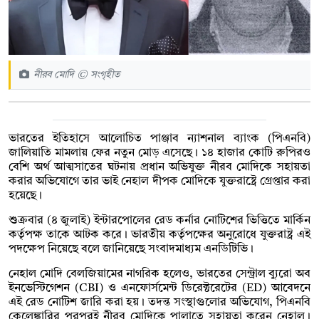
নীরব মোদি © সংগৃহীত
ভারতের ইতিহাসে আলোচিত পাঞ্জাব ন্যাশনাল ব্যাংক (পিএনবি)
জালিয়াতি মামলায় ফের নতুন মোড় এসেছে। ১৪ হাজার কোটি রুপিরও
বেশি অর্থ আত্মসাতের ঘটনায় প্রধান অভিযুক্ত নীরব মোদিকে সহায়তা
করার অভিযোগে তার ভাই নেহাল দীপক মোদিকে যুক্তরাষ্ট্রে গ্রেপ্তার করা
হয়েছে।
শুক্রবার (৪ জুলাই) ইন্টারপোলের রেড কর্নার নোটিশের ভিত্তিতে মার্কিন
কর্তৃপক্ষ তাকে আটক করে। ভারতীয় কর্তৃপক্ষের অনুরোধে যুক্তরাষ্ট্র এই
পদক্ষেপ নিয়েছে বলে জানিয়েছে সংবাদমাধ্যম এনডিটিভি।
নেহাল মোদি বেলজিয়ামের নাগরিক হলেও, ভারতের সেন্ট্রাল ব্যুরো অব
ইনভেস্টিগেশন (CBI) ও এনফোর্সমেন্ট ডিরেক্টরেটের (ED) আবেদনে
এই রেড নোটিশ জারি করা হয়। তদন্ত সংস্থাগুলোর অভিযোগ, পিএনবি
কেলেঙ্কারির পরপরই নীরব মোদিকে পালাতে সহায়তা করেন নেহাল।