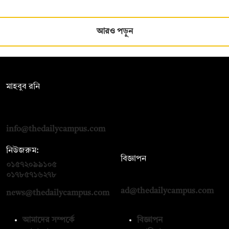
আরও পড়ুন
সম্পাদক:
মাহবুব রনি
দ্য ডেইলি ক্যাম্পাস, দ্বিতীয় তলা, হাসান হোল্ডিংস, ৫২/১ নিউ ইস্কাটন
রোড, ঢাকা ১০০০
info@thedailycampus.com
নিউজরুম:
বিজ্ঞাপন
০১৫৭২০৯৯১০৫
,
০১৭১২১৩৬৫৯৩
০১৭৮৫৭১৬২৭৮
ad@thedailycampus.com
news@thedailycampus.com
আমাদের সম্পর্কে
বিজ্ঞাপন