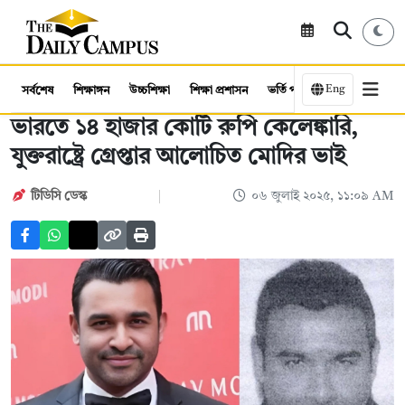
Eng
সর্বশেষ
শিক্ষাঙ্গন
উচ্চশিক্ষা
শিক্ষা প্রশাসন
ভর্তি পরীক্ষা
কর্মসংস্থান
ভারতে ১৪ হাজার কোটি রুপি কেলেঙ্কারি,
যুক্তরাষ্ট্রে গ্রেপ্তার আলোচিত মোদির ভাই
টিডিসি ডেস্ক
০৬ জুলাই ২০২৫, ১১:০৯ AM