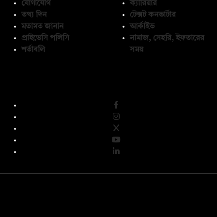
যোগাযোগ
ক্যারিয়ার
তথ্য দিন
টেক্সট কনভার্টার
মতামত জানান
আর্কাইভ
প্রাইভেসি পলিসি
নামাজ, সেহরি, ইফতারের
শর্তাবলি
সময়
অনুসরণ করুন
© কপিরাইট 2026, দ্য ডেইলি ক্যাম্পাস লিমিটেড