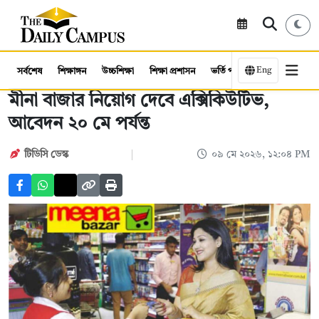
Eng
সর্বশেষ
শিক্ষাঙ্গন
উচ্চশিক্ষা
শিক্ষা প্রশাসন
ভর্তি পরীক্ষা
কর্মসংস্থান
মীনা বাজার নিয়োগ দেবে এক্সিকিউটিভ,
আবেদন ২০ মে পর্যন্ত
টিডিসি ডেস্ক
০৯ মে ২০২৬, ১২:০৪ PM