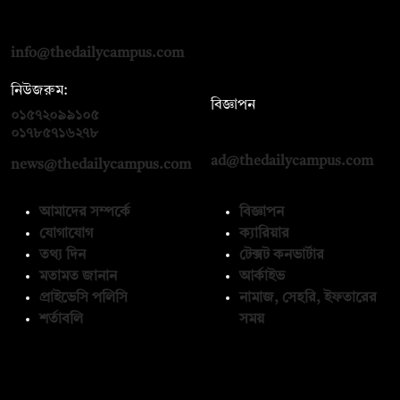
দ্য ডেইলি ক্যাম্পাস, দ্বিতীয় তলা, হাসান হোল্ডিংস, ৫২/১ নিউ ইস্কাটন
রোড, ঢাকা ১০০০
info@thedailycampus.com
নিউজরুম:
বিজ্ঞাপন
০১৫৭২০৯৯১০৫
,
০১৭১২১৩৬৫৯৩
০১৭৮৫৭১৬২৭৮
ad@thedailycampus.com
news@thedailycampus.com
আমাদের সম্পর্কে
বিজ্ঞাপন
যোগাযোগ
ক্যারিয়ার
তথ্য দিন
টেক্সট কনভার্টার
মতামত জানান
আর্কাইভ
প্রাইভেসি পলিসি
নামাজ, সেহরি, ইফতারের
শর্তাবলি
সময়
অনুসরণ করুন