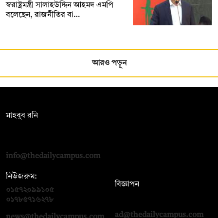
স্বরাষ্ট্রমন্ত্রী সালাহউদ্দিন আহমদ এমপি
বলেছেন, রাজনীতির বা…
আরও পড়ুন
সম্পাদক:
মাহবুব রনি
দ্য ডেইলি ক্যাম্পাস, দ্বিতীয় তলা, হাসান হোল্ডিংস, ৫২/১ নিউ ইস্কাটন
রোড, ঢাকা ১০০০
info@thedailycampus.com
নিউজরুম:
বিজ্ঞাপন
০১৫৭২০৯৯১০৫
,
০১৭১২১৩৬৫৯৩
০১৭৮৫৭১৬২৭৮
ad@thedailycampus.com
news@thedailycampus.com