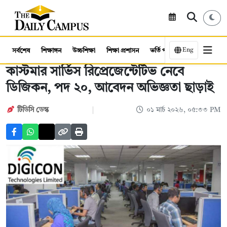
Eng
সর্বশেষ
শিক্ষাঙ্গন
উচ্চশিক্ষা
শিক্ষা প্রশাসন
ভর্তি পরীক্ষা
কর্মসংস্থান
কাস্টমার সার্ভিস রিপ্রেজেন্টেটিভ নেবে
ডিজিকন, পদ ২০, আবেদন অভিজ্ঞতা ছাড়াই
টিডিসি ডেস্ক
০১ মার্চ ২০২৬, ০৫:৩৩ PM