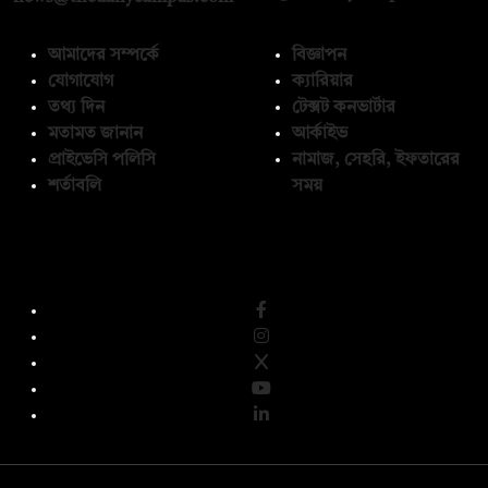
আমাদের সম্পর্কে
বিজ্ঞাপন
যোগাযোগ
ক্যারিয়ার
তথ্য দিন
টেক্সট কনভার্টার
মতামত জানান
আর্কাইভ
প্রাইভেসি পলিসি
নামাজ, সেহরি, ইফতারের
শর্তাবলি
সময়
অনুসরণ করুন