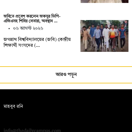
জবিতে প্রবেশ করলেন জকসুর ভিপি-
এজিএসহ শিবির নেতারা, অবস্থান …
০৬ আগস্ট ২০২৬
জগন্নাথ বিশ্ববিদ্যালয়ের (জবি) কেন্দ্রীয়
শিক্ষার্থী সংসদের (…
আরও পড়ুন
সম্পাদক:
মাহবুব রনি
দ্য ডেইলি ক্যাম্পাস, দ্বিতীয় তলা, হাসান হোল্ডিংস, ৫২/১ নিউ ইস্কাটন
রোড, ঢাকা ১০০০
info@thedailycampus.com