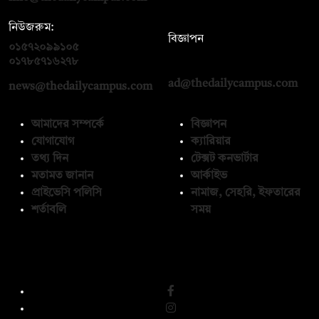
নিউজরুম:
বিজ্ঞাপন
০১৫৭২০৯৯১০৫
,
০১৭১২১৩৬৫৯৩
০১৭৮৫৭১৬২৭৮
ad@thedailycampus.com
news@thedailycampus.com
আমাদের সম্পর্কে
বিজ্ঞাপন
যোগাযোগ
ক্যারিয়ার
তথ্য দিন
টেক্সট কনভার্টার
মতামত জানান
আর্কাইভ
প্রাইভেসি পলিসি
নামাজ, সেহরি, ইফতারের
শর্তাবলি
সময়
অনুসরণ করুন